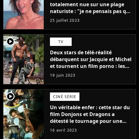
totalement nue sur une plage
naturiste : "je ne pensais pas que
j'arriverais à le faire..."
25 juillet 2023
player2
TV
Deux stars de télé-réalité
débarquent sur Jacquie et Michel
et tournent un film porno : les
premières images du tournage
19 juin 2023
(exclu)
player2
CINÉ SÉRIE
Un véritable enfer : cette star du
film Donjons et Dragons a
détesté le tournage pour une
raison très spéciale
16 avril 2023