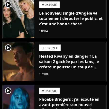
player2
MUSIQUE
Le nouveau single d'Angèle va
totalement dérouter le public, et
c'est une bonne chose
18:04
player2
LIFESTYLE
Heated Rivalry en danger ? La
saison 2 gâchée par les fans, le
créateur pousse un coup de
gueule
17:08
player2
MUSIQUE
Phoebe Bridgers : j'ai écouté en
avant-première son nouvel