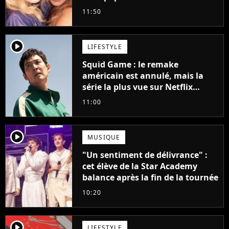
11:50
player2
LIFESTYLE
Squid Game : le remake
américain est annulé, mais la
série la plus vue sur Netflix
pourrait avoir une version
11:00
française
player2
MUSIQUE
"Un sentiment de délivrance" :
cet élève de la Star Academy
balance après la fin de la tournée
10:20
player2
LIFESTYLE