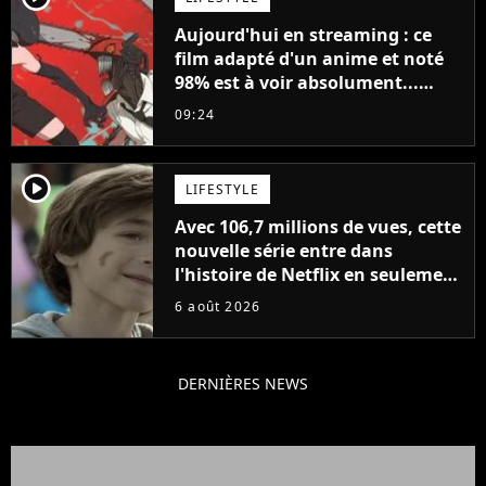
Aujourd'hui en streaming : ce
film adapté d'un anime et noté
98% est à voir absolument...
sinon vous ne comprendrez plus
09:24
la série
player2
LIFESTYLE
Avec 106,7 millions de vues, cette
nouvelle série entre dans
l'histoire de Netflix en seulement
48 jours
6 août 2026
DERNIÈRES NEWS