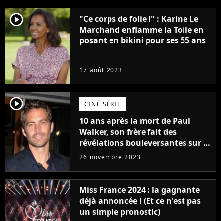
player2
"Ce corps de folie !" : Karine Le
Marchand enflamme la Toile en
posant en bikini pour ses 55 ans
17 août 2023
player2
CINÉ SÉRIE
10 ans après la mort de Paul
Walker, son frère fait des
révélations bouleversantes sur la
réaction des acteurs de Fast and
26 novembre 2023
Furious
Miss France 2024 : la gagnante
déjà annoncée ! (Et ce n'est pas
un simple pronostic)