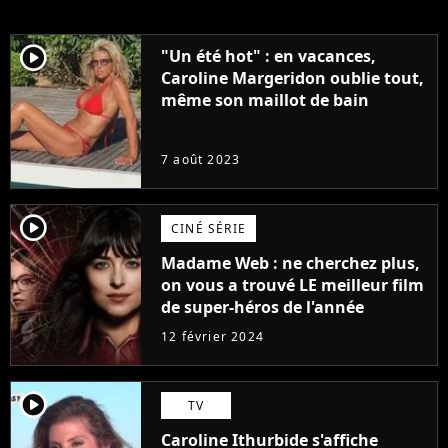
player2
"Un été hot" : en vacances,
Caroline Margeridon oublie tout,
même son maillot de bain
7 août 2023
player2
CINÉ SÉRIE
Madame Web : ne cherchez plus,
on vous a trouvé LE meilleur film
de super-héros de l'année
12 février 2024
player2
TV
Caroline Ithurbide s'affiche