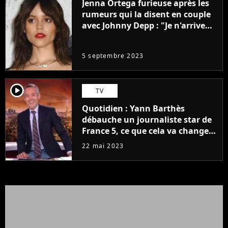
Jenna Ortega furieuse après les
rumeurs qui la disent en couple
avec Johnny Depp : "Je n'arrive
même pas..."
5 septembre 2023
player2
TV
Quotidien : Yann Barthès
débauche un journaliste star de
France 5, ce que cela va changer
à la rentrée
22 mai 2023