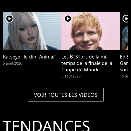
player2
player2
player2
Katseye : le clip "Animal"
Les BTS lors de la mi-
Ed S
temps de la finale de la
Garri
5 août 2026
Coupe du Monde.
sort
Repea
5 août 2026
15 mai
VOIR TOUTES LES VIDÉOS
TENDANCES