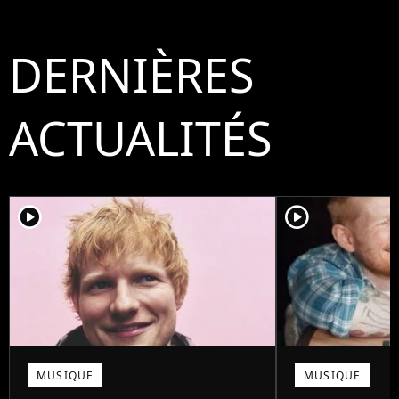
DERNIÈRES
ACTUALITÉS
player2
player2
MUSIQUE
MUSIQUE