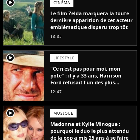
player2
CINÉMA
Le film Zelda marquera la toute
dernière apparition de cet acteur
emblématique disparu trop tôt
13:35
player2
LIFESTYLE
"Ce n'est pas pour moi, mon
pote" : il y a 33 ans, Harrison
Ford refusait l'un des plus
grands succès de tous les temps
12:47
player2
MUSIQUE
Madonna et Kylie Minogue :
pourquoi le duo le plus attendu
de la pop a mis 25 ans à se faire