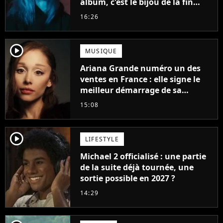
album, c'est le bijou de la fin
d'été
16:26
player2
MUSIQUE
Ariana Grande numéro un des
ventes en France : elle signe le
meilleur démarrage de sa
carrière avec son album Petal
15:08
player2
LIFESTYLE
Michael 2 officialisé : une partie
de la suite déjà tournée, une
sortie possible en 2027 ?
14:29