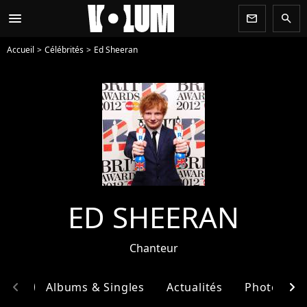
menu
newsletter
search
Accueil
Célébrités
Ed Sheeran
ED SHEERAN
Chanteur
chevron_left
chevron_right
phie
Albums & Singles
Actualités
Photos