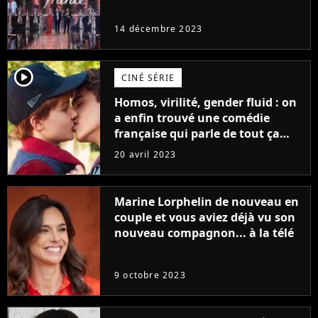
14 décembre 2023
player2
CINÉ SÉRIE
Homos, virilité, gender fluid : on
a enfin trouvé une comédie
française qui parle de tout ça
sans être super ringarde
20 avril 2023
Marine Lorphelin de nouveau en
couple et vous aviez déjà vu son
nouveau compagnon... à la télé
9 octobre 2023