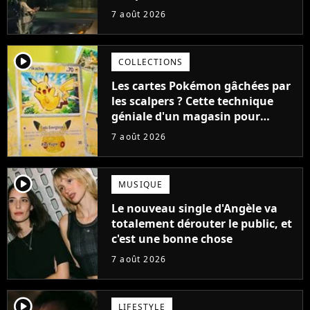
aurait pu être encore pire à
7 août 2026
cause de son acteur
player2
COLLECTIONS
Les cartes Pokémon gâchées par
les scalpers ? Cette technique
géniale d'un magasin pour
ruiner les revendeurs
7 août 2026
player2
MUSIQUE
Le nouveau single d'Angèle va
totalement dérouter le public, et
c'est une bonne chose
7 août 2026
player2
LIFESTYLE