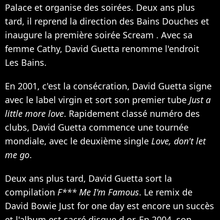
Palace et organise des soirées. Deux ans plus
tard, il reprend la direction des Bains Douches et
inaugure la première soirée Scream . Avec sa
femme Cathy, David Guetta renomme l'endroit
Les Bains.
En 2001, c'est la consécration, David Guetta signe
avec le label virgin et sort son premier tube
Just a
little more love
. Rapidement classé numéro des
clubs, David Guetta commence une tournée
mondiale, avec le deuxième single
Love, don't let
me go
.
Deux ans plus tard, David Guetta sort la
compilation
F*** Me I'm Famous
. Le remix de
David Bowie
Just for one day est encore un succès
et l'album est sacré disque d or. En 2004, son