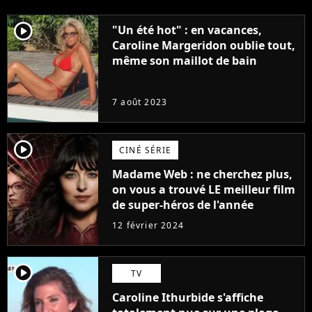
player2
"Un été hot" : en vacances,
Caroline Margeridon oublie tout,
même son maillot de bain
7 août 2023
player2
CINÉ SÉRIE
Madame Web : ne cherchez plus,
on vous a trouvé LE meilleur film
de super-héros de l'année
12 février 2024
player2
TV
Caroline Ithurbide s'affiche