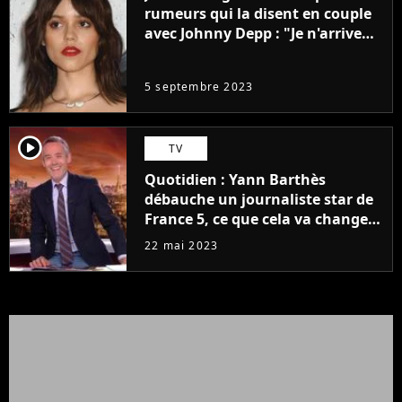
rumeurs qui la disent en couple
avec Johnny Depp : "Je n'arrive
même pas..."
5 septembre 2023
player2
TV
Quotidien : Yann Barthès
débauche un journaliste star de
France 5, ce que cela va changer
à la rentrée
22 mai 2023