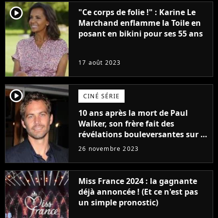
player2
"Ce corps de folie !" : Karine Le
Marchand enflamme la Toile en
posant en bikini pour ses 55 ans
17 août 2023
player2
CINÉ SÉRIE
10 ans après la mort de Paul
Walker, son frère fait des
révélations bouleversantes sur la
réaction des acteurs de Fast and
26 novembre 2023
Furious
Miss France 2024 : la gagnante
déjà annoncée ! (Et ce n'est pas
un simple pronostic)