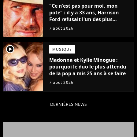
"Ce n'est pas pour moi, mon
pote" : il y a 33 ans, Harrison
Ford refusait l'un des plus
grands succès de tous les temps
7 août 2026
player2
MUSIQUE
Madonna et Kylie Minogue :
pourquoi le duo le plus attendu
de la pop a mis 25 ans à se faire
7 août 2026
DERNIÈRES NEWS