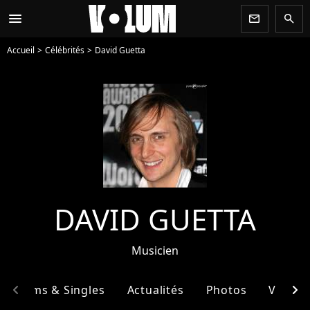
menu
newsletter
search
Accueil
Célébrités
David Guetta
DAVID GUETTA
Musicien
chevron_left
chevron_right
Albums & Singles
Actualités
Photos
Vidéos