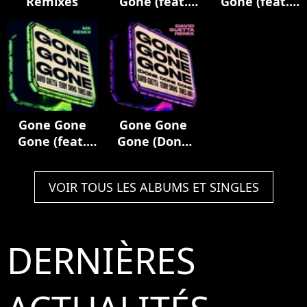
Remixes
Gone (feat.
Gone (feat.
Teddy Swims)
Teddy Swims)
[Nicky Romero
[Hypaton
Remix]
Remix]
Gone Gone
Gone Gone
Gone (feat.
Gone (Done
Teddy Swims)
Done Done)
[MK Remix]
[David Guetta
VOIR TOUS LES ALBUMS ET SINGLES
Remix]
DERNIÈRES