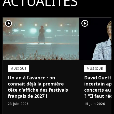
ACTUALITÉS
player2
player2
MUSIQUE
MUSIQUE
Un an à l'avance : on
David Guetta
connait déjà la première
incertain apr
tête d'affiche des festivals
concerts au 
français de 2027 !
? "Il faut réd
23 juin 2026
15 juin 2026