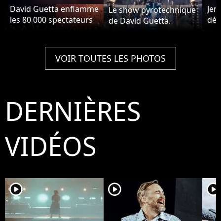
David Guetta enflamme
Jen
Le show pyrotechnique
les 80 000 spectateurs
déb
de David Guetta.
parisiens avec ses
de 
tubes.
VOIR TOUTES LES PHOTOS
DERNIÈRES
VIDÉOS
player2
player2
player2