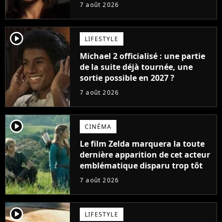
carrière avec son album Petal
7 août 2026
player2
LIFESTYLE
Michael 2 officialisé : une partie
de la suite déjà tournée, une
sortie possible en 2027 ?
7 août 2026
player2
CINÉMA
Le film Zelda marquera la toute
dernière apparition de cet acteur
emblématique disparu trop tôt
7 août 2026
player2
LIFESTYLE