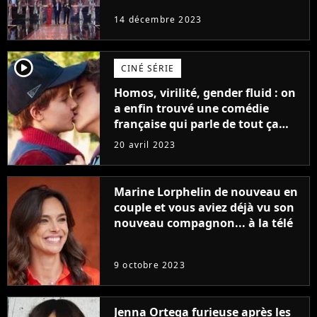
14 décembre 2023
player2
CINÉ SÉRIE
Homos, virilité, gender fluid : on
a enfin trouvé une comédie
française qui parle de tout ça
sans être super ringarde
20 avril 2023
Marine Lorphelin de nouveau en
couple et vous aviez déjà vu son
nouveau compagnon... à la télé
9 octobre 2023
Jenna Ortega furieuse après les