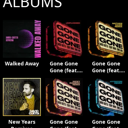
ALBUMS
Walked Away
Gone Gone
Gone Gone
Gone (feat.
Gone (feat.
Teddy Swims)
Teddy Swims)
[Unplugged]
[Nathan Dawe
Remix]
New Years
Gone Gone
Gone Gone