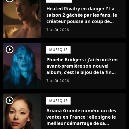
Heated Rivalry en danger ? La
saison 2 gâchée par les fans, le
créateur pousse un coup de
gueule
7 août 2026
player2
MUSIQUE
Phoebe Bridgers : j'ai écouté en
avant-première son nouvel
album, c'est le bijou de la fin
d'été
7 août 2026
player2
MUSIQUE
Ariana Grande numéro un des
ventes en France : elle signe le
meilleur démarrage de sa