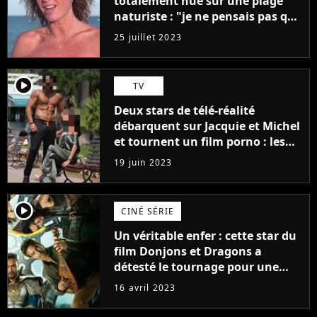
totalement nue sur une plage
naturiste : "je ne pensais pas que
j'arriverais à le faire..."
25 juillet 2023
player2
TV
Deux stars de télé-réalité
débarquent sur Jacquie et Michel
et tournent un film porno : les
premières images du tournage
19 juin 2023
(exclu)
player2
CINÉ SÉRIE
Un véritable enfer : cette star du
film Donjons et Dragons a
détesté le tournage pour une
raison très spéciale
16 avril 2023