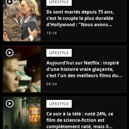
player2
LIFESTYLE
Ils sont mariés depuis 75 ans,
c'est le couple le plus durable
d'Hollywood : "Nous avons
avancé jour après jour, et les
10:16
jours se sont transformés en
décennies"
player2
LIFESTYLE
Aujourd'hui sur Netflix : inspiré
d'une histoire vraie glaçante,
c'est l'un des meilleurs films du
21ème siècle
09:24
player2
LIFESTYLE
Ce soir à la télé : noté 24%, ce
film de science-fiction est
complètement raté, mais il