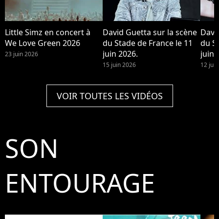
Little Simz en concert à
David Guetta sur la scène
Davi
We Love Green 2026
du Stade de France le 11
du S
juin 2026.
juin 
23 juin 2026
15 juin 2026
12 jui
VOIR TOUTES LES VIDÉOS
SON
ENTOURAGE