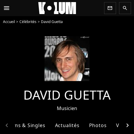
menu
newsletter
search
Accueil
Célébrités
David Guetta
DAVID GUETTA
Musicien
chevron_left
chevron_right
Albums & Singles
Actualités
Photos
Vidéos