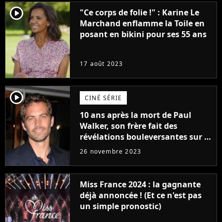
player2
"Ce corps de folie !" : Karine Le
Marchand enflamme la Toile en
posant en bikini pour ses 55 ans
17 août 2023
player2
CINÉ SÉRIE
10 ans après la mort de Paul
Walker, son frère fait des
révélations bouleversantes sur la
réaction des acteurs de Fast and
26 novembre 2023
Furious
Miss France 2024 : la gagnante
déjà annoncée ! (Et ce n'est pas
un simple pronostic)