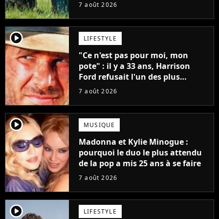
7 août 2026
player2
LIFESTYLE
"Ce n'est pas pour moi, mon
pote" : il y a 33 ans, Harrison
Ford refusait l'un des plus
grands succès de tous les temps
7 août 2026
player2
MUSIQUE
Madonna et Kylie Minogue :
pourquoi le duo le plus attendu
de la pop a mis 25 ans à se faire
7 août 2026
player2
LIFESTYLE