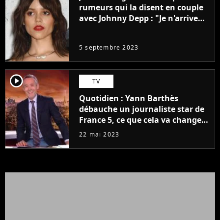
rumeurs qui la disent en couple
avec Johnny Depp : "Je n'arrive
même pas..."
5 septembre 2023
player2
TV
Quotidien : Yann Barthès
débauche un journaliste star de
France 5, ce que cela va changer
à la rentrée
22 mai 2023