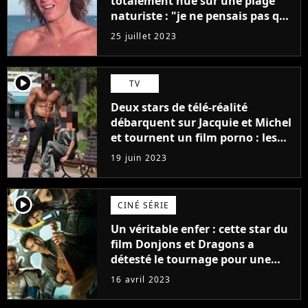
totalement nue sur une plage
naturiste : "je ne pensais pas que
j'arriverais à le faire..."
25 juillet 2023
player2
TV
Deux stars de télé-réalité
débarquent sur Jacquie et Michel
et tournent un film porno : les
premières images du tournage
19 juin 2023
(exclu)
player2
CINÉ SÉRIE
Un véritable enfer : cette star du
film Donjons et Dragons a
détesté le tournage pour une
raison très spéciale
16 avril 2023