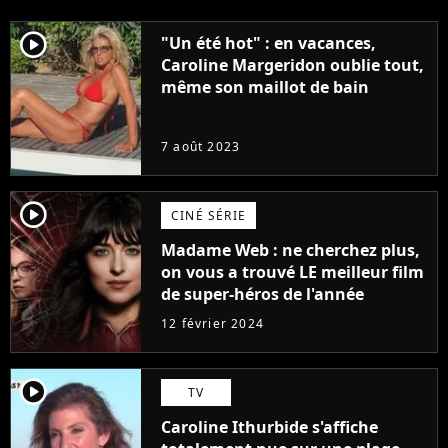
player2
"Un été hot" : en vacances,
Caroline Margeridon oublie tout,
même son maillot de bain
7 août 2023
player2
CINÉ SÉRIE
Madame Web : ne cherchez plus,
on vous a trouvé LE meilleur film
de super-héros de l'année
12 février 2024
player2
TV
Caroline Ithurbide s'affiche