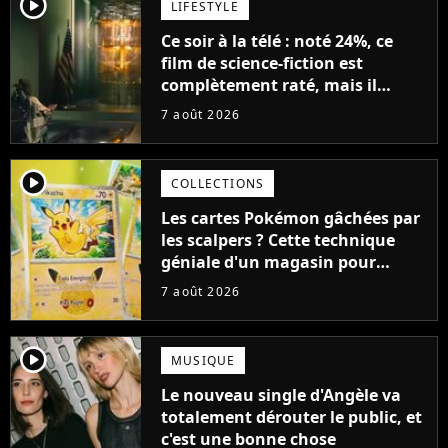
player2
LIFESTYLE
Ce soir à la télé : noté 24%, ce
film de science-fiction est
complètement raté, mais il
aurait pu être encore pire à
7 août 2026
cause de son acteur
player2
COLLECTIONS
Les cartes Pokémon gâchées par
les scalpers ? Cette technique
géniale d'un magasin pour
ruiner les revendeurs
7 août 2026
player2
MUSIQUE
Le nouveau single d'Angèle va
totalement dérouter le public, et
c'est une bonne chose