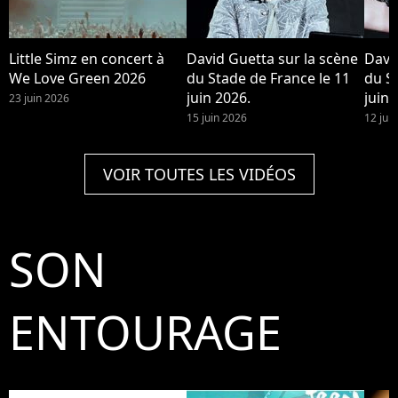
Little Simz en concert à
David Guetta sur la scène
Davi
We Love Green 2026
du Stade de France le 11
du S
juin 2026.
juin 
23 juin 2026
15 juin 2026
12 jui
VOIR TOUTES LES VIDÉOS
SON
ENTOURAGE