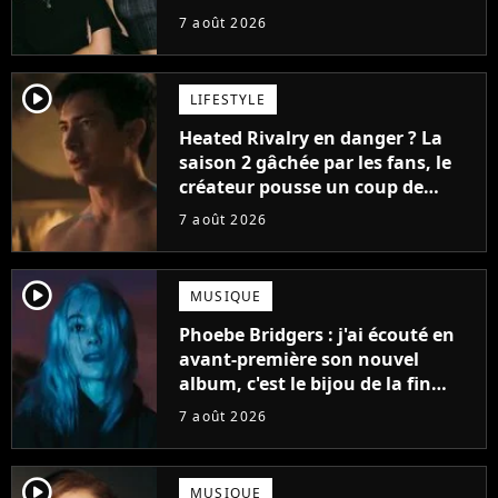
7 août 2026
player2
LIFESTYLE
Heated Rivalry en danger ? La
saison 2 gâchée par les fans, le
créateur pousse un coup de
gueule
7 août 2026
player2
MUSIQUE
Phoebe Bridgers : j'ai écouté en
avant-première son nouvel
album, c'est le bijou de la fin
d'été
7 août 2026
player2
MUSIQUE