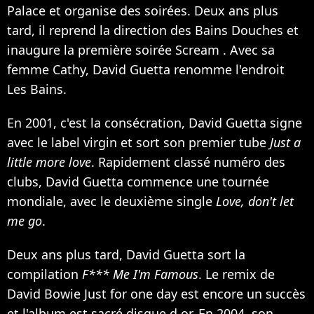
Palace et organise des soirées. Deux ans plus
tard, il reprend la direction des Bains Douches et
inaugure la première soirée Scream . Avec sa
femme Cathy, David Guetta renomme l'endroit
Les Bains.
En 2001, c'est la consécration, David Guetta signe
avec le label virgin et sort son premier tube
Just a
little more love
. Rapidement classé numéro des
clubs, David Guetta commence une tournée
mondiale, avec le deuxième single
Love, don't let
me go
.
Deux ans plus tard, David Guetta sort la
compilation
F*** Me I'm Famous
. Le remix de
David Bowie
Just for one day est encore un succès
et l'album est sacré disque d or. En 2004, son