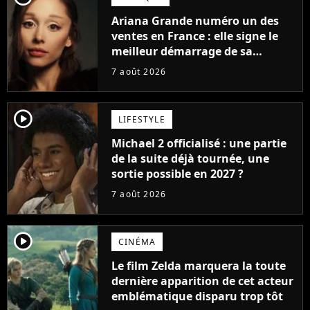
Ariana Grande numéro un des
ventes en France : elle signe le
meilleur démarrage de sa
carrière avec son album Petal
7 août 2026
player2
LIFESTYLE
Michael 2 officialisé : une partie
de la suite déjà tournée, une
sortie possible en 2027 ?
7 août 2026
player2
CINÉMA
Le film Zelda marquera la toute
dernière apparition de cet acteur
emblématique disparu trop tôt