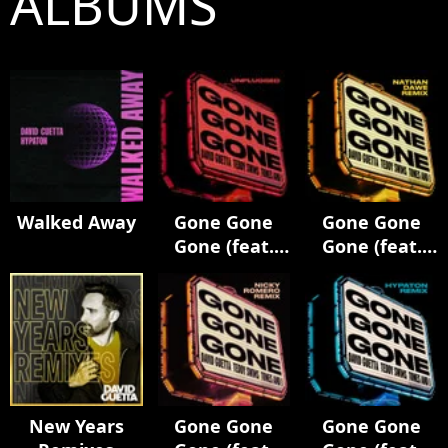
ALBUMS
Walked Away
Gone Gone
Gone Gone
Gone (feat.
Gone (feat.
Teddy Swims)
Teddy Swims)
[Unplugged]
[Nathan Dawe
Remix]
New Years
Gone Gone
Gone Gone