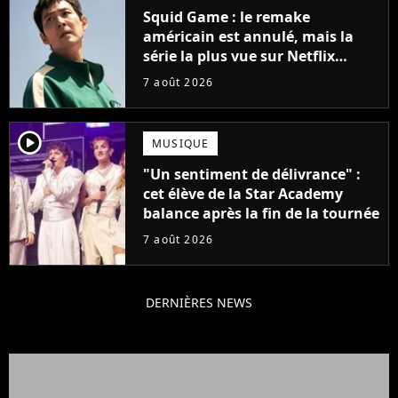
Squid Game : le remake
américain est annulé, mais la
série la plus vue sur Netflix
pourrait avoir une version
7 août 2026
française
player2
MUSIQUE
"Un sentiment de délivrance" :
cet élève de la Star Academy
balance après la fin de la tournée
7 août 2026
DERNIÈRES NEWS