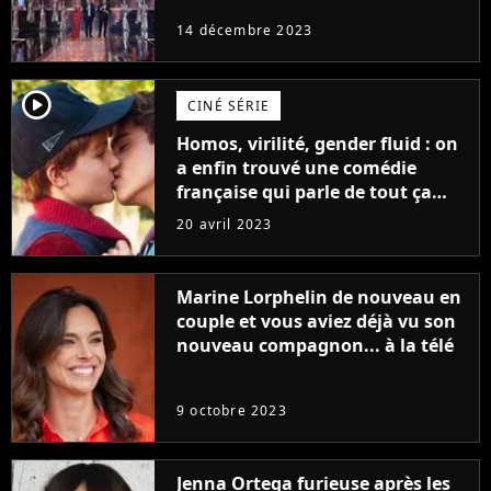
14 décembre 2023
player2
CINÉ SÉRIE
Homos, virilité, gender fluid : on
a enfin trouvé une comédie
française qui parle de tout ça
sans être super ringarde
20 avril 2023
Marine Lorphelin de nouveau en
couple et vous aviez déjà vu son
nouveau compagnon... à la télé
9 octobre 2023
Jenna Ortega furieuse après les