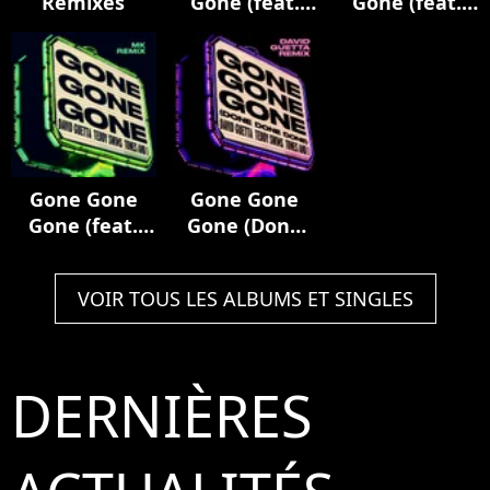
Remixes
Gone (feat.
Gone (feat.
Teddy Swims)
Teddy Swims)
[Nicky Romero
[Hypaton
Remix]
Remix]
Gone Gone
Gone Gone
Gone (feat.
Gone (Done
Teddy Swims)
Done Done)
[MK Remix]
[David Guetta
VOIR TOUS LES ALBUMS ET SINGLES
Remix]
DERNIÈRES