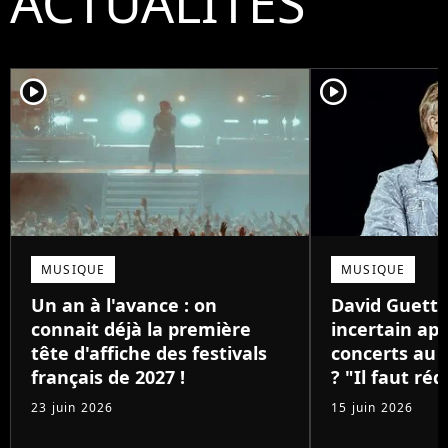
ACTUALITÉS
player2
player2
MUSIQUE
MUSIQUE
Un an à l'avance : on
David Guetta
connait déjà la première
incertain apr
tête d'affiche des festivals
concerts au 
français de 2027 !
? "Il faut réd
23 juin 2026
15 juin 2026