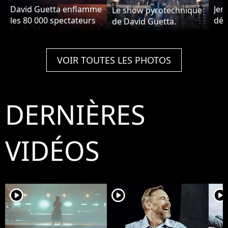
David Guetta enflamme
Jen
Le show pyrotechnique
les 80 000 spectateurs
déb
de David Guetta.
parisiens avec ses
de 
tubes.
VOIR TOUTES LES PHOTOS
DERNIÈRES
VIDÉOS
player2
player2
player2