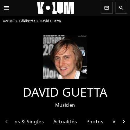
menu
newsletter
search
Accueil
Célébrités
David Guetta
DAVID GUETTA
Musicien
chevron_left
chevron_right
Albums & Singles
Actualités
Photos
Vidéos