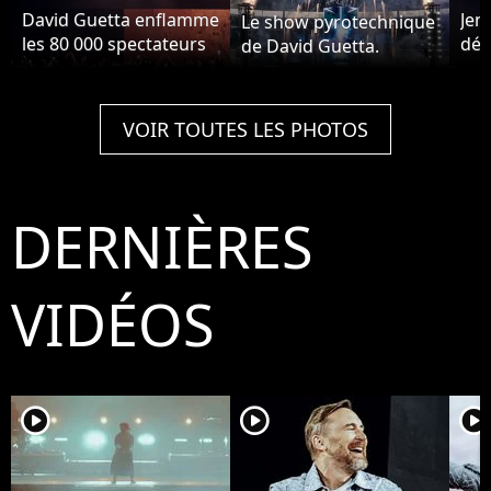
David Guetta enflamme
Jen
Le show pyrotechnique
les 80 000 spectateurs
déb
de David Guetta.
parisiens avec ses
de 
tubes.
VOIR TOUTES LES PHOTOS
DERNIÈRES
VIDÉOS
player2
player2
player2