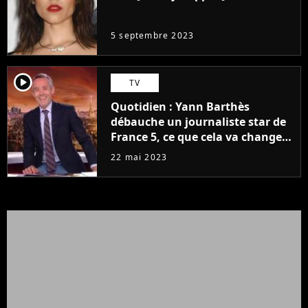
même pas..."
5 septembre 2023
player2
TV
Quotidien : Yann Barthès
débauche un journaliste star de
France 5, ce que cela va changer
à la rentrée
22 mai 2023