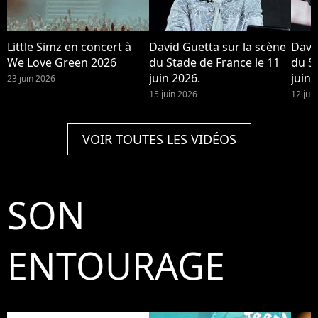
Little Simz en concert à
David Guetta sur la scène
Davi
We Love Green 2026
du Stade de France le 11
du S
juin 2026.
juin 
23 juin 2026
15 juin 2026
12 jui
VOIR TOUTES LES VIDÉOS
SON
ENTOURAGE