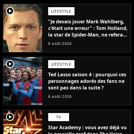
player2
LIFESTYLE
"Je devais jouer Mark Wahlberg,
c'était une erreur" : Tom Holland,
la star de Spider-Man, ne referait
pas ce blockbuster
6 août 2026
player2
LIFESTYLE
Ted Lasso saison 4 : pourquoi ces
personnages adorés des fans ne
sont pas dans la suite ?
6 août 2026
player2
TV
Star Academy : vous avez déjà vu