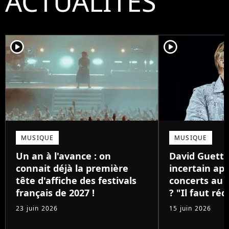
ACTUALITÉS
player2
player2
MUSIQUE
MUSIQUE
Un an à l'avance : on
David Guetta
connait déjà la première
incertain apr
tête d'affiche des festivals
concerts au 
français de 2027 !
? "Il faut réd
23 juin 2026
15 juin 2026