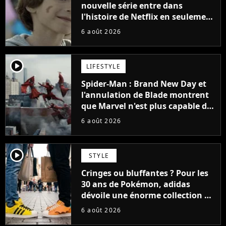
nouvelle série entre dans
l'histoire de Netflix en seulement
48 jours
6 août 2026
player2
LIFESTYLE
Spider-Man : Brand New Day et
l'annulation de Blade montrent
que Marvel n'est plus capable de
faire quoi que ce soit de simple
6 août 2026
player2
STYLE
Cringes ou bluffantes ? Pour les
30 ans de Pokémon, adidas
dévoile une énorme collection de
sneakers et je ne sais pas quoi en
6 août 2026
penser