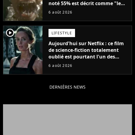
noté 55% est décrit comme "le
plus stupide de l'année"
6 août 2026
player2
LIFESTYLE
Aujourd'hui sur Netflix : ce film
de science-fiction totalement
oublié est pourtant l'un des
meilleurs des années 2010
6 août 2026
DERNIÈRES NEWS