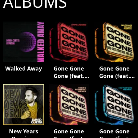
ALBUMS
Walked Away
Gone Gone
Gone Gone
Gone (feat.
Gone (feat.
Teddy Swims)
Teddy Swims)
[Unplugged]
[Nathan Dawe
Remix]
New Years
Gone Gone
Gone Gone