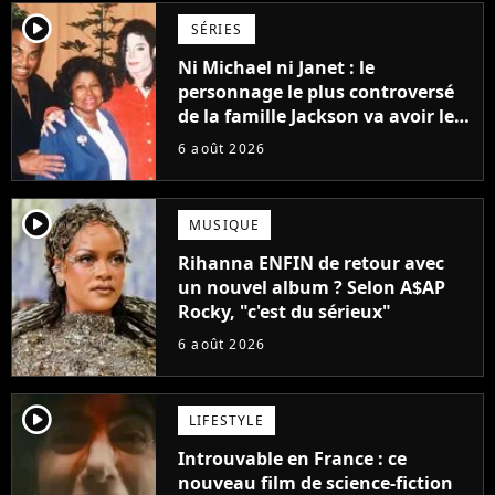
player2
SÉRIES
Ni Michael ni Janet : le
personnage le plus controversé
de la famille Jackson va avoir le
droit à sa propre série
6 août 2026
player2
MUSIQUE
Rihanna ENFIN de retour avec
un nouvel album ? Selon A$AP
Rocky, "c'est du sérieux"
6 août 2026
player2
LIFESTYLE
Introuvable en France : ce
nouveau film de science-fiction