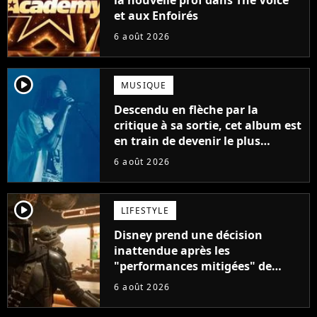
la nouvelle prof dans The Voice
et aux Enfoirés
6 août 2026
player2
MUSIQUE
Descendu en flèche par la
critique à sa sortie, cet album est
en train de devenir le plus
populaire de son auteur
6 août 2026
player2
LIFESTYLE
Disney prend une décision
inattendue après les
"performances mitigées" de
Vaiana et The Mandalorian &
6 août 2026
Grogu au box-office