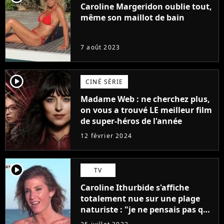
Caroline Margeridon oublie tout,
même son maillot de bain
7 août 2023
player2
CINÉ SÉRIE
Madame Web : ne cherchez plus,
on vous a trouvé LE meilleur film
de super-héros de l'année
12 février 2024
player2
TV
Caroline Ithurbide s'affiche
totalement nue sur une plage
naturiste : "je ne pensais pas que
j'arriverais à le faire..."