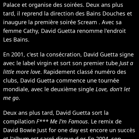
Palace et organise des soirées. Deux ans plus
tard, il reprend la direction des Bains Douches et
inaugure la première soirée Scream . Avec sa
femme Cathy, David Guetta renomme l'endroit
Les Bains.
En 2001, c'est la consécration, David Guetta signe
avec le label virgin et sort son premier tube
Just a
little more love
. Rapidement classé numéro des
clubs, David Guetta commence une tournée
mondiale, avec le deuxième single
Love, don't let
me go
.
Deux ans plus tard, David Guetta sort la
compilation
F*** Me I'm Famous
. Le remix de
David Bowie
Just for one day est encore un succès
et l'album est sacré disque d or. En 2004, son