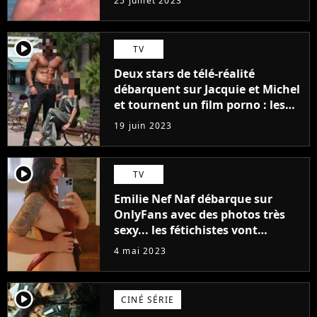
25 juillet 2023
player2
TV
Deux stars de télé-réalité
débarquent sur Jacquie et Michel
et tournent un film porno : les
premières images du tournage
19 juin 2023
(exclu)
player2
TV
Emilie Nef Naf débarque sur
OnlyFans avec des photos très
sexy... les fétichistes vont
prendre leur pied !
4 mai 2023
player2
CINÉ SÉRIE