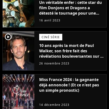
Un véritable enfer : cette star du
film Donjons et Dragons a
détesté le tournage pour une
raison très spéciale
16 avril 2023
player2
CINÉ SÉRIE
10 ans après la mort de Paul
Walker, son frère fait des
révélations bouleversantes sur la
réaction des acteurs de Fast and
26 novembre 2023
Furious
Miss France 2024 : la gagnante
déjà annoncée ! (Et ce n'est pas
un simple pronostic)
14 décembre 2023