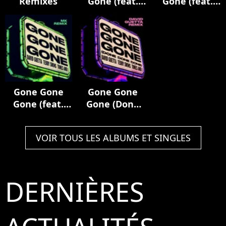
Remixes
Gone (feat.
Gone (feat.
Teddy Swims)
Teddy Swims)
[Nicky Romero
[Hypaton
Remix]
Remix]
Gone Gone
Gone Gone
Gone (feat.
Gone (Done
Teddy Swims)
Done Done)
[MK Remix]
[David Guetta
VOIR TOUS LES ALBUMS ET SINGLES
Remix]
DERNIÈRES