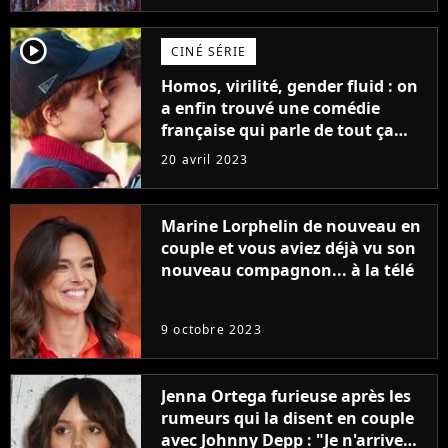
player2
CINÉ SÉRIE
Homos, virilité, gender fluid : on
a enfin trouvé une comédie
française qui parle de tout ça
sans être super ringarde
20 avril 2023
Marine Lorphelin de nouveau en
couple et vous aviez déjà vu son
nouveau compagnon... à la télé
9 octobre 2023
Jenna Ortega furieuse après les
rumeurs qui la disent en couple
avec Johnny Depp : "Je n'arrive