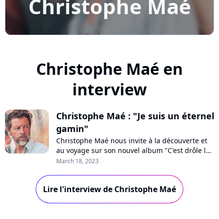
Christophe Maé
Christophe Maé en
interview
Christophe Maé : "Je suis un éternel
gamin"
Christophe Maé nous invite à la découverte et
au voyage sur son nouvel album "C'est drôle la
vie". En interview pour Purecharts, le chanteur
March 18, 2023
relate comment un périple au Cap-Vert sur un
coup de tête a donné l'impulsion de ce projet
Lire l'interview de Christophe Maé
porté par des valeurs "essentielles" comme la
fraternité et la famille.