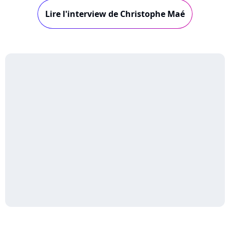
coup de tête a donné l'impulsion de ce projet
Lire l'interview de Christophe Maé
porté par des valeurs "essentielles" comme la
fraternité et la famille.