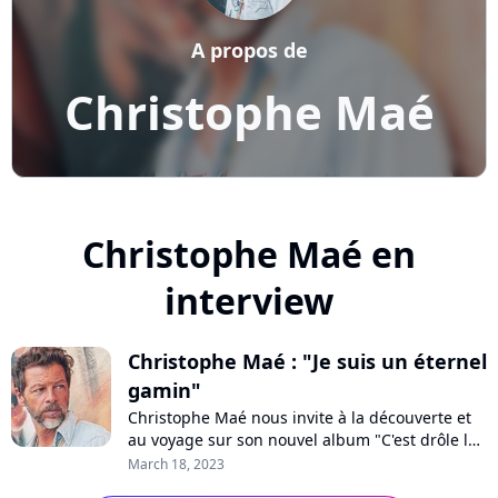
A propos de
Christophe Maé
Christophe Maé en
interview
Christophe Maé : "Je suis un éternel
gamin"
Christophe Maé nous invite à la découverte et
au voyage sur son nouvel album "C'est drôle la
vie". En interview pour Purecharts, le chanteur
March 18, 2023
relate comment un périple au Cap-Vert sur un