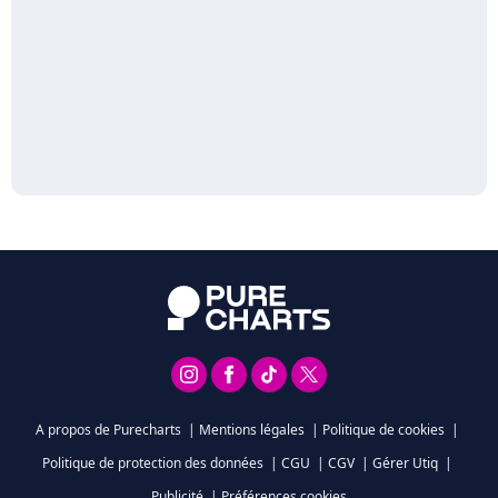
A propos de Purecharts
|
Mentions légales
|
Politique de cookies
|
Politique de protection des données
|
CGU
|
CGV
|
Gérer Utiq
|
Publicité
|
Préférences cookies