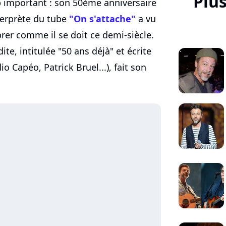
Plu
 important : son 50ème anniversaire
nterprète du tube
"On s'attache"
a vu
rer comme il se doit ce demi-siècle.
te, intitulée "50 ans déjà" et écrite
o Capéo, Patrick Bruel...), fait son
.