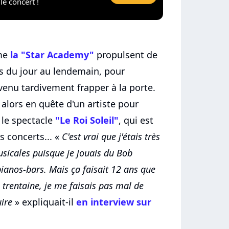
le concert !
mme
la "Star Academy"
propulsent de
rs du jour au lendemain, pour
venu tardivement frapper à la porte.
 alors en quête d'un artiste pour
 le spectacle
"Le Roi Soleil"
, qui est
 concerts... «
C'est vrai que j'étais très
usicales puisque je jouais du Bob
ianos-bars. Mais ça faisait 12 ans que
la trentaine, je me faisais pas mal de
ire
» expliquait-il
en interview sur