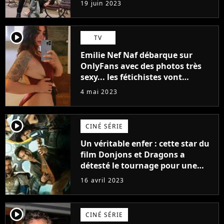
19 juin 2023
(exclu)
player2
TV
Emilie Nef Naf débarque sur
OnlyFans avec des photos très
sexy... les fétichistes vont
prendre leur pied !
4 mai 2023
player2
CINÉ SÉRIE
Un véritable enfer : cette star du
film Donjons et Dragons a
détesté le tournage pour une
raison très spéciale
16 avril 2023
player2
CINÉ SÉRIE