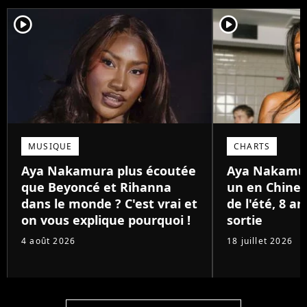
player2
player2
MUSIQUE
CHARTS
Aya Nakamura plus écoutée
Aya Nakamu
que Beyoncé et Rihanna
un en Chine 
dans le monde ? C'est vrai et
de l'été, 8 a
on vous explique pourquoi !
sortie
4 août 2026
18 juillet 2026