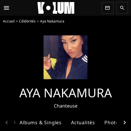
menu
newsletter
search
Accueil
Célébrités
Aya Nakamura
AYA NAKAMURA
Chanteuse
chevron_left
chevron_right
phie
Albums & Singles
Actualités
Photos