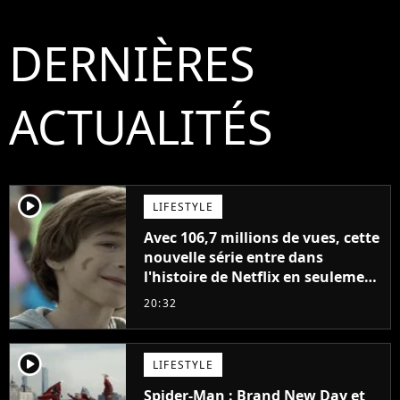
DERNIÈRES
ACTUALITÉS
player2
LIFESTYLE
Avec 106,7 millions de vues, cette
nouvelle série entre dans
l'histoire de Netflix en seulement
48 jours
20:32
player2
LIFESTYLE
Spider-Man : Brand New Day et