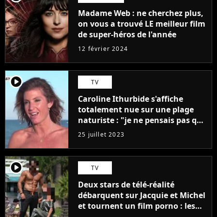
Madame Web : ne cherchez plus,
on vous a trouvé LE meilleur film
de super-héros de l'année
12 février 2024
player2
TV
Caroline Ithurbide s'affiche
totalement nue sur une plage
naturiste : "je ne pensais pas que
j'arriverais à le faire..."
25 juillet 2023
player2
TV
Deux stars de télé-réalité
débarquent sur Jacquie et Michel
et tournent un film porno : les
premières images du tournage