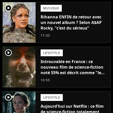
player2
MUSIQUE
Rihanna ENFIN de retour avec
un nouvel album ? Selon A$AP
Rocky, "c'est du sérieux"
11:33
player2
LIFESTYLE
Introuvable en France : ce
nouveau film de science-fiction
noté 55% est décrit comme "le
plus stupide de l'année"
10:55
player2
LIFESTYLE
Aujourd'hui sur Netflix : ce film
de science-fiction totalement