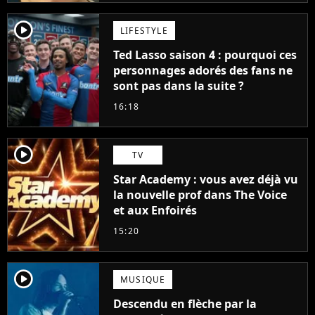
player2
LIFESTYLE
Ted Lasso saison 4 : pourquoi ces
personnages adorés des fans ne
sont pas dans la suite ?
16:18
player2
TV
Star Academy : vous avez déjà vu
la nouvelle prof dans The Voice
et aux Enfoirés
15:20
player2
MUSIQUE
Descendu en flèche par la