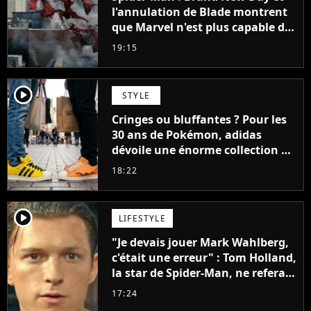
l'annulation de Blade montrent
que Marvel n'est plus capable de
faire quoi que ce soit de simple
19:15
player2
STYLE
Cringes ou bluffantes ? Pour les
30 ans de Pokémon, adidas
dévoile une énorme collection de
sneakers et je ne sais pas quoi en
18:22
penser
player2
LIFESTYLE
"Je devais jouer Mark Wahlberg,
c'était une erreur" : Tom Holland,
la star de Spider-Man, ne referait
pas ce blockbuster
17:24