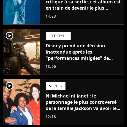
critique à sa sortie, cet album est
en train de devenir le plus
populaire de son auteur
14:23
player2
LIFESTYLE
Disney prend une décision
inattendue après les
"performances mitigées" de
Vaiana et The Mandalorian &
13:06
Grogu au box-office
player2
SÉRIES
Ni Michael ni Janet : le
personnage le plus controversé
de la famille Jackson va avoir le
droit à sa propre série
12:18