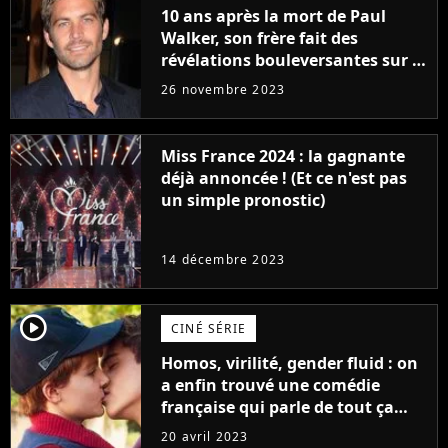
10 ans après la mort de Paul
Walker, son frère fait des
révélations bouleversantes sur la
réaction des acteurs de Fast and
26 novembre 2023
Furious
Miss France 2024 : la gagnante
déjà annoncée ! (Et ce n'est pas
un simple pronostic)
14 décembre 2023
player2
CINÉ SÉRIE
Homos, virilité, gender fluid : on
a enfin trouvé une comédie
française qui parle de tout ça
sans être super ringarde
20 avril 2023