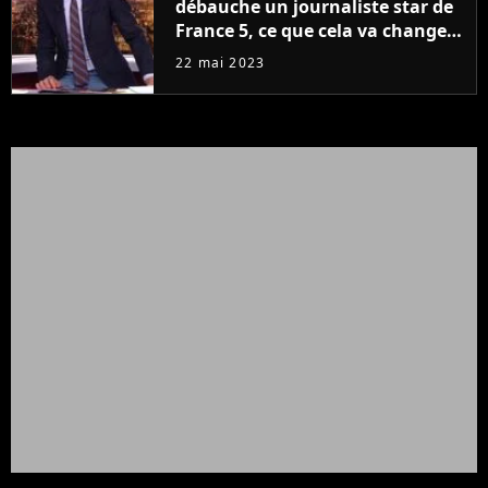
débauche un journaliste star de
France 5, ce que cela va changer
à la rentrée
22 mai 2023