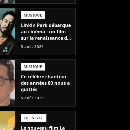
une suite...
totalement différente
MUSIQUE
Linkin Park débarque
au cinéma : un film
sur la renaissance du
groupe arrive en
5 août 2026
salles
MUSIQUE
Ce célèbre chanteur
des années 80 nous a
quittés
5 août 2026
LIFESTYLE
Le nouveau film La