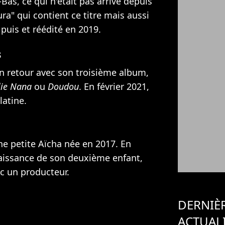
as, ce qui n'était pas arrivé depuis
a" qui contient ce titre mais aussi
puis et réédité en 2019.
s
n retour avec son troisième album,
lie Nana
ou
Doudou
. En février 2021,
latine.
 petite Aïcha née en 2017. En
naissance de son deuxième enfant,
ec un producteur.
DERNIÈ
ACTUAL