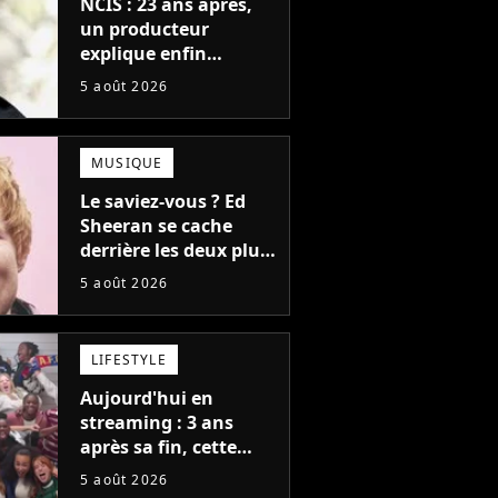
NCIS : 23 ans après,
un producteur
explique enfin
l'origine de l'idée la
5 août 2026
plus culte de la série
(et on ne parle pas du
bateau)
MUSIQUE
Le saviez-vous ? Ed
Sheeran se cache
derrière les deux plus
gros tubes du
5 août 2026
moment !
LIFESTYLE
Aujourd'hui en
streaming : 3 ans
après sa fin, cette
série aux 13 Emmy
5 août 2026
Awards revient avec