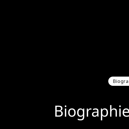
Biogra
Biographi