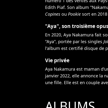
numéro 1 des ventes aux Pays-B
Edith Piaf. Son album "Nakamur
Copines
ou
Pookie
sort en 2018 
"Aya", son troisième opu
En 2020, Aya Nakamura fait so
"Aya", portée par les singles
Jo
l'album est certifié disque de p
Vie privée
Aya Nakamura est maman d'une
janvier 2022,
elle annonce la 
une fille
. Elle est en couple av
ALBUMS