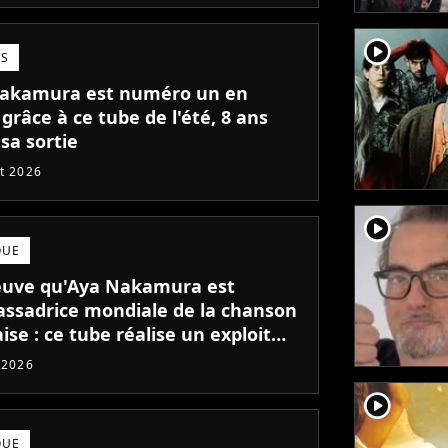
player2
TS
akamura est numéro un en
grâce à ce tube de l'été, 8 ans
sa sortie
et 2026
player2
QUE
euve qu'Aya Nakamura est
assadrice mondiale de la chanson
ise : ce tube réalise un exploit
 l'étranger !
t 2026
player2
QUE