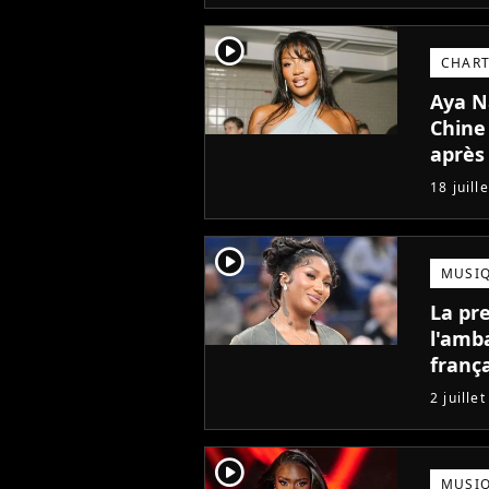
player2
CHAR
Aya N
Chine 
après 
18 juill
player2
MUSI
La pr
l'amb
frança
rare à
2 juille
player2
MUSI