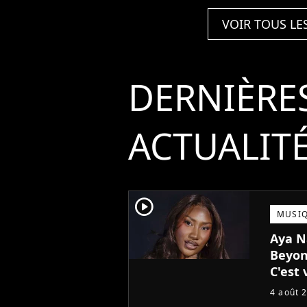
VOIR TOUS LE
DERNIÈRE
ACTUALIT
player2
MUSI
Aya N
Beyon
C'est 
!
4 août 