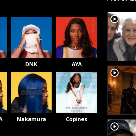
player2
DNK
AYA
player2
A
Nakamura
Copines
player2