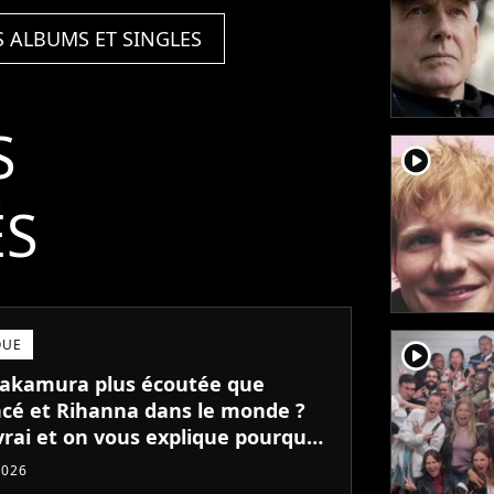
S ALBUMS ET SINGLES
S
player2
ÉS
QUE
player2
akamura plus écoutée que
cé et Rihanna dans le monde ?
vrai et on vous explique pourquoi
2026