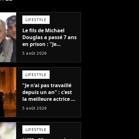
LIFESTYLE
Le fils de Michael
Douglas a passé 7 ans
en prison : "Je
distribuais des joints
5 août 2026
pour mon père"
LIFESTYLE
"Je n'ai pas travaillé
depuis un an" : c'est
la meilleure actrice de
L'Odyssée, mais
5 août 2026
personne ne veut lui
donner de rôle au
cinéma
LIFESTYLE