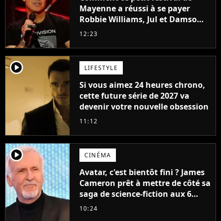
Mayenne a réussi à se payer
Robbie Williams, Jul et Damso
cette année ?
12:23
player2
LIFESTYLE
Si vous aimez 24 heures chrono,
cette future série de 2027 va
devenir votre nouvelle obsession
11:12
player2
CINÉMA
Avatar, c'est bientôt fini ? James
Cameron prêt à mettre de côté sa
saga de science-fiction aux 6
milliards de recettes
10:24