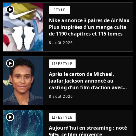
player2
STYLE
Nike annonce 3 paires de Air Max
Plus inspirées d'un manga culte
de 1190 chapitres et 115 tomes
8 août 2026
player2
LIFESTYLE
Après le carton de Michael,
Jaafar Jackson annoncé au
casting d'un film d'action avec
Will Smith
8 août 2026
player2
LIFESTYLE
Aujourd'hui en streaming : noté
94%, ce film réinvente