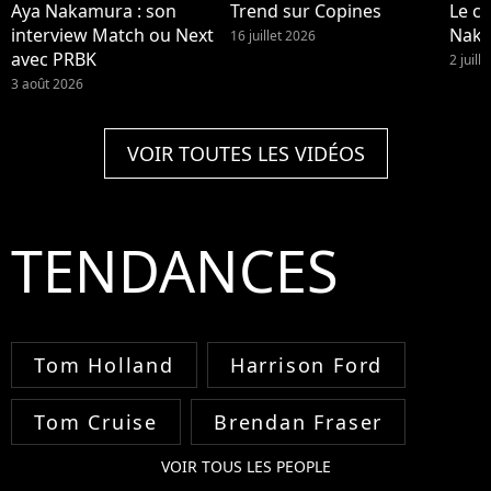
Aya Nakamura : son
Trend sur Copines
Le cl
interview Match ou Next
Nak
16 juillet 2026
avec PRBK
2 juill
3 août 2026
VOIR TOUTES LES VIDÉOS
TENDANCES
Tom Holland
Harrison Ford
Tom Cruise
Brendan Fraser
VOIR TOUS LES PEOPLE