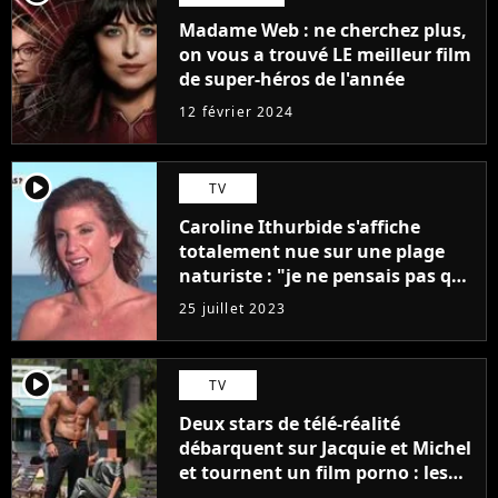
Madame Web : ne cherchez plus,
on vous a trouvé LE meilleur film
de super-héros de l'année
12 février 2024
player2
TV
Caroline Ithurbide s'affiche
totalement nue sur une plage
naturiste : "je ne pensais pas que
j'arriverais à le faire..."
25 juillet 2023
player2
TV
Deux stars de télé-réalité
débarquent sur Jacquie et Michel
et tournent un film porno : les
premières images du tournage