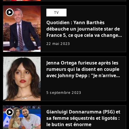
player2
TV
Quotidien : Yann Barthès
débauche un journaliste star de
France 5, ce que cela va changer
à la rentrée
22 mai 2023
Jenna Ortega furieuse après les
rumeurs qui la disent en couple
avec Johnny Depp : "Je n'arrive
même pas..."
5 septembre 2023
player2
Gianluigi Donnarumma (PSG) et
sa femme séquestrés et ligotés :
le butin est énorme