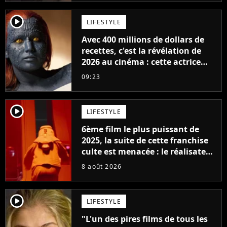
player2
LIFESTYLE
Avec 400 millions de dollars de
recettes, c'est la révélation de
2026 au cinéma : cette actrice
adorée prête à remplacer
09:23
Jennifer Lawrence chez Marvel
player2
LIFESTYLE
6ème film le plus puissant de
2025, la suite de cette franchise
culte est menacée : le réalisateur
claque la porte pour "différends
8 août 2026
créatifs"
player2
LIFESTYLE
"L'un des pires films de tous les