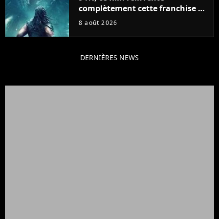
complètement cette franchise de
science-fiction vieille de 40 ans
8 août 2026
DERNIÈRES NEWS