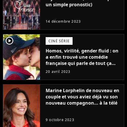
un simple pronostic)
14 décembre 2023
player2
CINÉ SÉRIE
Homos, virilité, gender fluid : on
a enfin trouvé une comédie
française qui parle de tout ça
sans être super ringarde
20 avril 2023
Marine Lorphelin de nouveau en
couple et vous aviez déjà vu son
nouveau compagnon... à la télé
9 octobre 2023