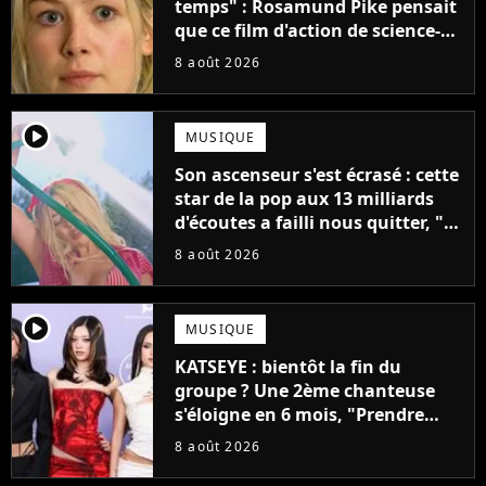
temps" : Rosamund Pike pensait
que ce film d'action de science-
fiction avec Dwayne Johnson
8 août 2026
mettrait fin à sa carrière
player2
MUSIQUE
Son ascenseur s'est écrasé : cette
star de la pop aux 13 milliards
d'écoutes a failli nous quitter, "Je
pensais ne plus jamais chanter"
8 août 2026
player2
MUSIQUE
KATSEYE : bientôt la fin du
groupe ? Une 2ème chanteuse
s'éloigne en 6 mois, "Prendre
cette décision n’a pas été facile"
8 août 2026