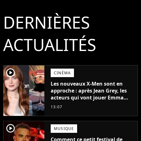
DERNIÈRES
ACTUALITÉS
player2
CINÉMA
Les nouveaux X-Men sont en
approche : après Jean Grey, les
acteurs qui vont jouer Emma
Frost et Cyclope trouvés !
13:07
player2
MUSIQUE
Comment ce petit festival de