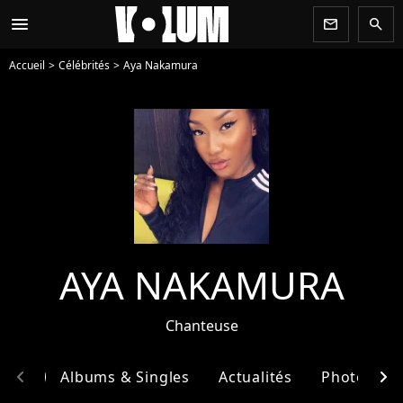
menu
newsletter
search
Accueil
Célébrités
Aya Nakamura
AYA NAKAMURA
Chanteuse
chevron_left
chevron_right
phie
Albums & Singles
Actualités
Photos