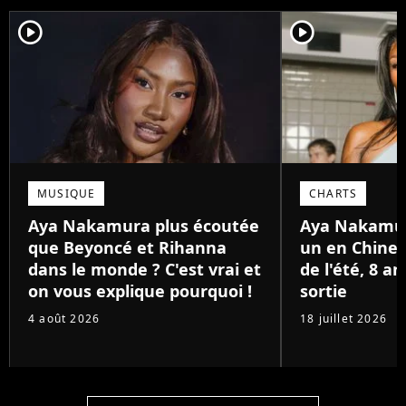
player2
player2
MUSIQUE
CHARTS
Aya Nakamura plus écoutée
Aya Nakamu
que Beyoncé et Rihanna
un en Chine 
dans le monde ? C'est vrai et
de l'été, 8 a
on vous explique pourquoi !
sortie
4 août 2026
18 juillet 2026