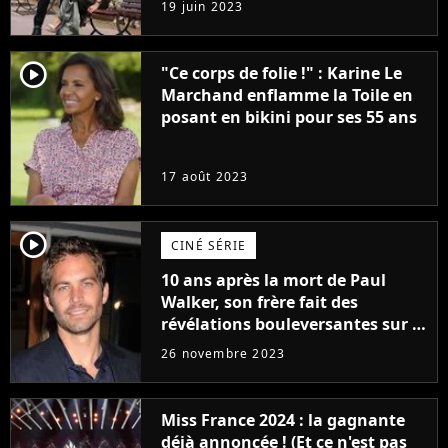
19 juin 2023
(exclu)
player2
"Ce corps de folie !" : Karine Le
Marchand enflamme la Toile en
posant en bikini pour ses 55 ans
17 août 2023
player2
CINÉ SÉRIE
10 ans après la mort de Paul
Walker, son frère fait des
révélations bouleversantes sur la
réaction des acteurs de Fast and
26 novembre 2023
Furious
Miss France 2024 : la gagnante
déjà annoncée ! (Et ce n'est pas