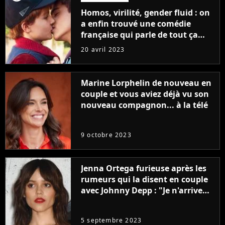
Homos, virilité, gender fluid : on
a enfin trouvé une comédie
française qui parle de tout ça
sans être super ringarde
20 avril 2023
Marine Lorphelin de nouveau en
couple et vous aviez déjà vu son
nouveau compagnon... à la télé
9 octobre 2023
Jenna Ortega furieuse après les
rumeurs qui la disent en couple
avec Johnny Depp : "Je n'arrive
même pas..."
5 septembre 2023