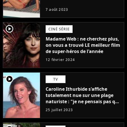
7 août 2023
player2
CINÉ SÉRIE
Madame Web : ne cherchez plus,
on vous a trouvé LE meilleur film
de super-héros de l'année
12 février 2024
player2
TV
Caroline Ithurbide s'affiche
totalement nue sur une plage
naturiste : "je ne pensais pas que
j'arriverais à le faire..."
25 juillet 2023