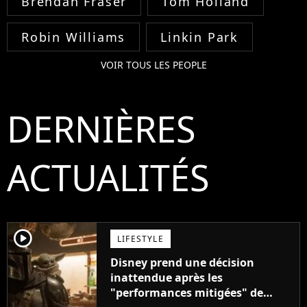
Brendan Fraser
Tom Holland
Robin Williams
Linkin Park
VOIR TOUS LES PEOPLE
DERNIÈRES
ACTUALITÉS
player2
LIFESTYLE
Disney prend une décision
inattendue après les
"performances mitigées" de