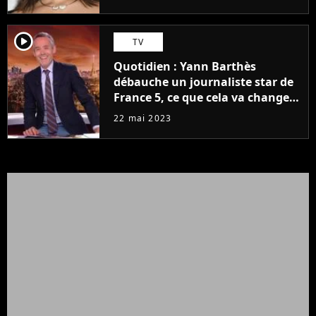
player2
TV
Quotidien : Yann Barthès
débauche un journaliste star de
France 5, ce que cela va changer
à la rentrée
22 mai 2023