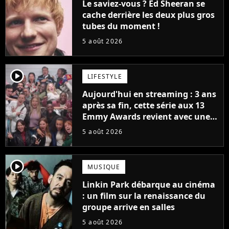
Le saviez-vous ? Ed Sheeran se
cache derrière les deux plus gros
tubes du moment !
5 août 2026
player2
LIFESTYLE
Aujourd'hui en streaming : 3 ans
après sa fin, cette série aux 13
Emmy Awards revient avec une
suite... totalement différente
5 août 2026
player2
MUSIQUE
Linkin Park débarque au cinéma
: un film sur la renaissance du
groupe arrive en salles
5 août 2026