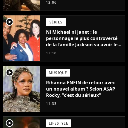
Vaiana et The Mandalorian &
13:06
Grogu au box-office
player2
SÉRIES
Ni Michael ni Janet : le
personnage le plus controversé
de la famille Jackson va avoir le
droit à sa propre série
12:18
player2
MUSIQUE
Rihanna ENFIN de retour avec
un nouvel album ? Selon A$AP
Rocky, "c'est du sérieux"
11:33
player2
LIFESTYLE