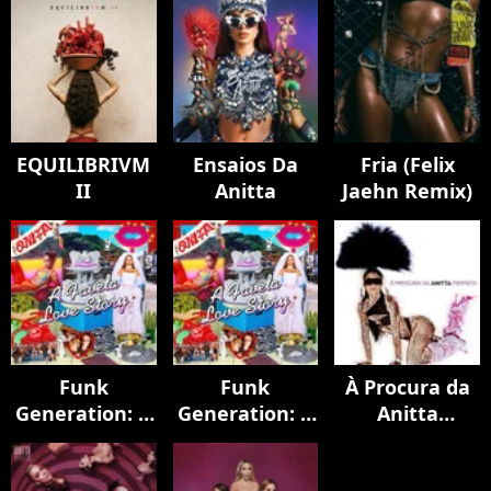
EQUILIBRIVM
Ensaios Da
Fria (Felix
II
Anitta
Jaehn Remix)
Funk
Funk
À Procura da
Generation: A
Generation: A
Anitta
Favela Love
Favela Love
Perfeita
Story
Story