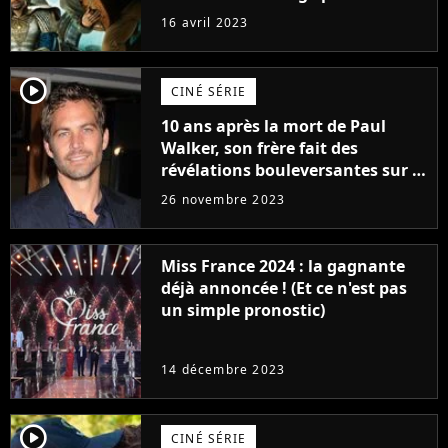
raison très spéciale
16 avril 2023
player2
CINÉ SÉRIE
10 ans après la mort de Paul
Walker, son frère fait des
révélations bouleversantes sur la
réaction des acteurs de Fast and
26 novembre 2023
Furious
Miss France 2024 : la gagnante
déjà annoncée ! (Et ce n'est pas
un simple pronostic)
14 décembre 2023
player2
CINÉ SÉRIE