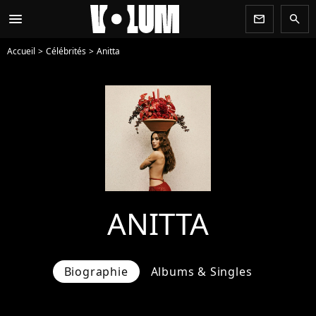
menu
newsletter
search
Accueil
Célébrités
Anitta
ANITTA
Biographie
Albums & Singles