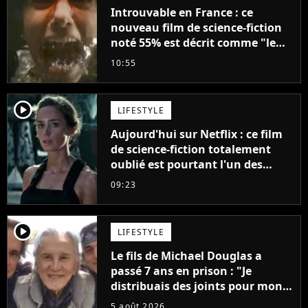
Introuvable en France : ce
nouveau film de science-fiction
noté 55% est décrit comme "le
plus stupide de l'année"
10:55
player2
LIFESTYLE
Aujourd'hui sur Netflix : ce film
de science-fiction totalement
oublié est pourtant l'un des
meilleurs des années 2010
09:23
player2
LIFESTYLE
Le fils de Michael Douglas a
passé 7 ans en prison : "Je
distribuais des joints pour mon
père"
5 août 2026