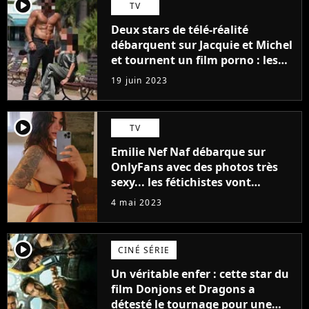
player2
TV
Deux stars de télé-réalité
débarquent sur Jacquie et Michel
et tournent un film porno : les
premières images du tournage
19 juin 2023
(exclu)
player2
TV
Emilie Nef Naf débarque sur
OnlyFans avec des photos très
sexy... les fétichistes vont
prendre leur pied !
4 mai 2023
player2
CINÉ SÉRIE
Un véritable enfer : cette star du
film Donjons et Dragons a
détesté le tournage pour une