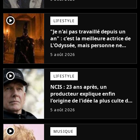
player2
LIFESTYLE
"Je n'ai pas travaillé depuis un
an" : c'est la meilleure actrice de
L'Odyssée, mais personne ne
veut lui donner de rôle au
5 août 2026
cinéma
player2
LIFESTYLE
NCIS : 23 ans après, un
producteur explique enfin
l'origine de l'idée la plus culte de
la série (et on ne parle pas du
5 août 2026
bateau)
player2
MUSIQUE