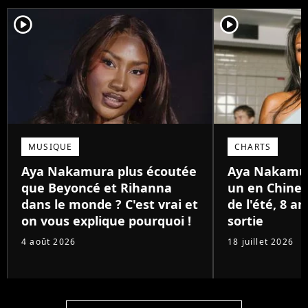
player2
player2
MUSIQUE
CHARTS
Aya Nakamura plus écoutée
Aya Nakamu
que Beyoncé et Rihanna
un en Chine 
dans le monde ? C'est vrai et
de l'été, 8 a
on vous explique pourquoi !
sortie
4 août 2026
18 juillet 2026