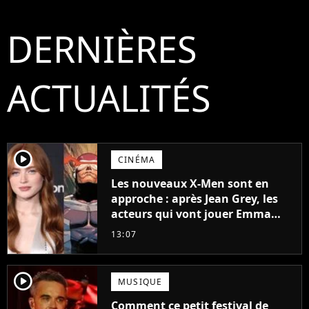
DERNIÈRES
ACTUALITÉS
player2
CINÉMA
Les nouveaux X-Men sont en
approche : après Jean Grey, les
acteurs qui vont jouer Emma
Frost et Cyclope trouvés !
13:07
player2
MUSIQUE
Comment ce petit festival de