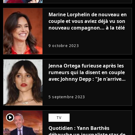
Marine Lorphelin de nouveau en
couple et vous aviez déjà vu son
nouveau compagnon... à la télé
9 octobre 2023
Jenna Ortega furieuse après les
rumeurs qui la disent en couple
avec Johnny Depp : "Je n'arrive
même pas..."
5 septembre 2023
player2
TV
Quotidien : Yann Barthès
débauche un journaliste star de