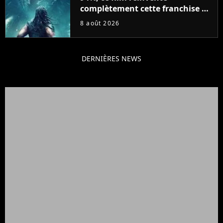
complètement cette franchise de
science-fiction vieille de 40 ans
8 août 2026
DERNIÈRES NEWS