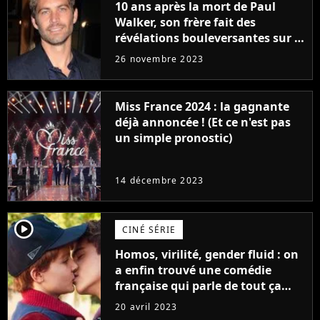
10 ans après la mort de Paul
Walker, son frère fait des
révélations bouleversantes sur la
réaction des acteurs de Fast and
26 novembre 2023
Furious
Miss France 2024 : la gagnante
déjà annoncée ! (Et ce n'est pas
un simple pronostic)
14 décembre 2023
player2
CINÉ SÉRIE
Homos, virilité, gender fluid : on
a enfin trouvé une comédie
française qui parle de tout ça
sans être super ringarde
20 avril 2023