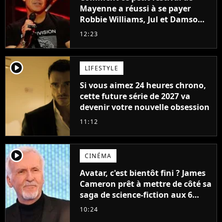
Mayenne a réussi à se payer
Robbie Williams, Jul et Damso
cette année ?
12:23
player2
LIFESTYLE
Si vous aimez 24 heures chrono,
cette future série de 2027 va
devenir votre nouvelle obsession
11:12
player2
CINÉMA
Avatar, c'est bientôt fini ? James
Cameron prêt à mettre de côté sa
saga de science-fiction aux 6
milliards de recettes
10:24