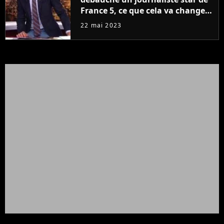
France 5, ce que cela va changer
à la rentrée
22 mai 2023