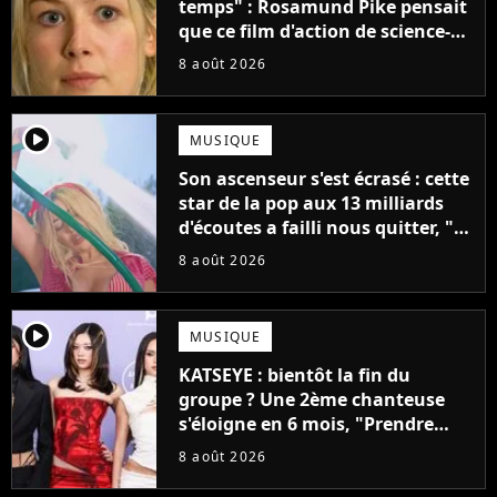
temps" : Rosamund Pike pensait
que ce film d'action de science-
fiction avec Dwayne Johnson
8 août 2026
mettrait fin à sa carrière
player2
MUSIQUE
Son ascenseur s'est écrasé : cette
star de la pop aux 13 milliards
d'écoutes a failli nous quitter, "Je
pensais ne plus jamais chanter"
8 août 2026
player2
MUSIQUE
KATSEYE : bientôt la fin du
groupe ? Une 2ème chanteuse
s'éloigne en 6 mois, "Prendre
cette décision n’a pas été facile"
8 août 2026