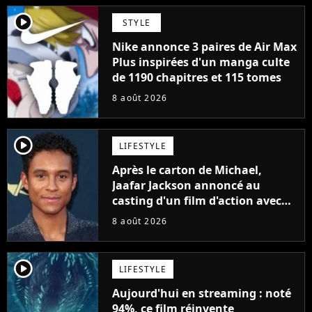
player2
STYLE
Nike annonce 3 paires de Air Max
Plus inspirées d'un manga culte
de 1190 chapitres et 115 tomes
8 août 2026
player2
LIFESTYLE
Après le carton de Michael,
Jaafar Jackson annoncé au
casting d'un film d'action avec
Will Smith
8 août 2026
player2
LIFESTYLE
Aujourd'hui en streaming : noté
94%, ce film réinvente