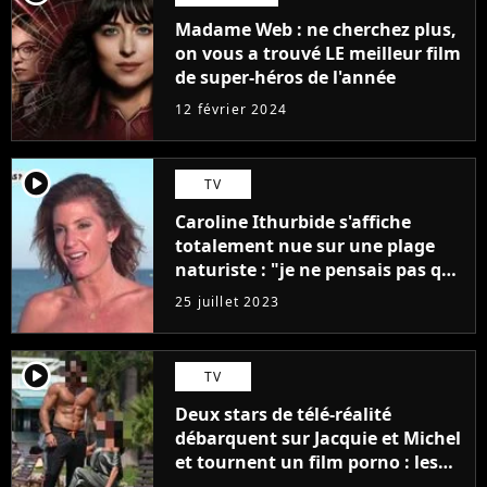
Madame Web : ne cherchez plus,
on vous a trouvé LE meilleur film
de super-héros de l'année
12 février 2024
player2
TV
Caroline Ithurbide s'affiche
totalement nue sur une plage
naturiste : "je ne pensais pas que
j'arriverais à le faire..."
25 juillet 2023
player2
TV
Deux stars de télé-réalité
débarquent sur Jacquie et Michel
et tournent un film porno : les
premières images du tournage