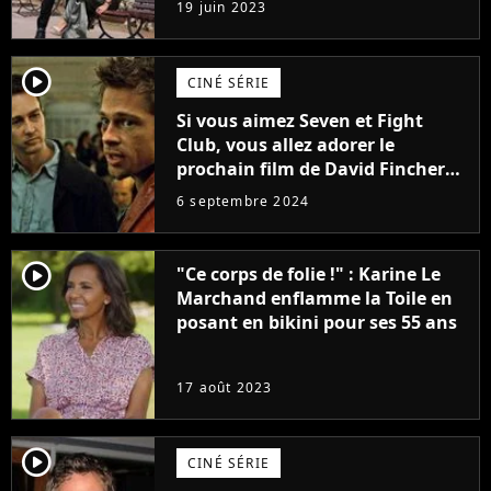
19 juin 2023
(exclu)
player2
CINÉ SÉRIE
Si vous aimez Seven et Fight
Club, vous allez adorer le
prochain film de David Fincher
avec lequel il se réinvente
6 septembre 2024
complètement
player2
"Ce corps de folie !" : Karine Le
Marchand enflamme la Toile en
posant en bikini pour ses 55 ans
17 août 2023
player2
CINÉ SÉRIE