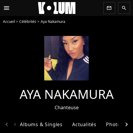
menu
newsletter
search
Accueil
Célébrités
Aya Nakamura
AYA NAKAMURA
Chanteuse
chevron_left
chevron_right
phie
Albums & Singles
Actualités
Photos