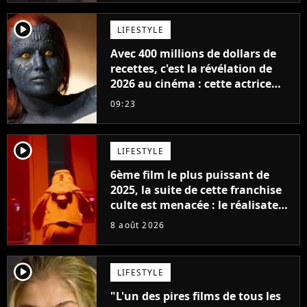
player2
LIFESTYLE
Avec 400 millions de dollars de
recettes, c'est la révélation de
2026 au cinéma : cette actrice
adorée prête à remplacer
09:23
Jennifer Lawrence chez Marvel
player2
LIFESTYLE
6ème film le plus puissant de
2025, la suite de cette franchise
culte est menacée : le réalisateur
claque la porte pour "différends
8 août 2026
créatifs"
player2
LIFESTYLE
"L'un des pires films de tous les