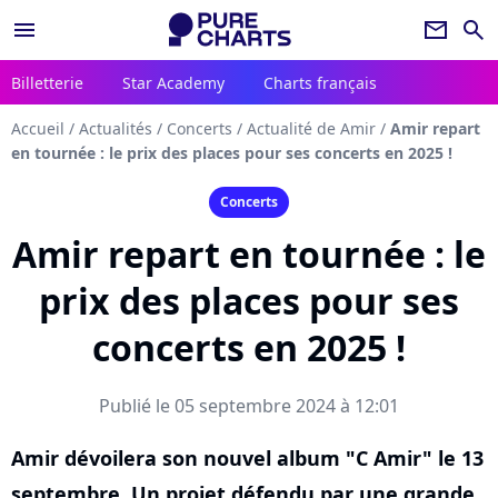
menu
newsletter
search
Billetterie
Star Academy
Charts français
Accueil
/
Actualités
/
Concerts
/
Actualité de Amir
/
Amir repart
en tournée : le prix des places pour ses concerts en 2025 !
Concerts
Amir repart en tournée : le
prix des places pour ses
concerts en 2025 !
Publié le 05 septembre 2024 à 12:01
Amir dévoilera son nouvel album "C Amir" le 13
septembre. Un projet défendu par une grande