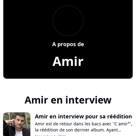
A propos de
Amir
Amir en interview
Amir en interview pour sa réédition
Amir est de retour dans les bacs avec "C amir²",
la réédition de son dernier album. Ayant
retrouvé la lumière après une période