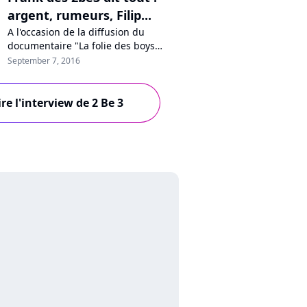
argent, rumeurs, Filip...
A l'occasion de la diffusion du
documentaire "La folie des boys
band" ce soir dès 20h55 sur C8,
September 7, 2016
Frank Delay, ancien membre des
2be3, a accepté de répondre aux
questions de Pure Charts. L'artiste
ire l'interview de 2 Be 3
dit tout sur la folie des années boys
band, l'argent, les tensions au sein
du groupe, sa rivalité avec Filip et...