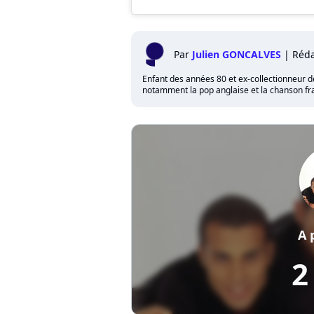
Par
Julien GONCALVES
|
Réda
Enfant des années 80 et ex-collectionneur de 
notamment la pop anglaise et la chanson fra
A 
2