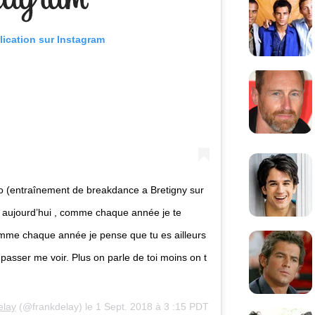
lication sur Instagram
to (entraînement de breakdance a Bretigny sur
is aujourd’hui , comme chaque année je te
omme chaque année je pense que tu es ailleurs
passer me voir. Plus on parle de toi moins on t
elay
(@frankdelay) le
1 Sept. 2018 à 3 :15 PDT