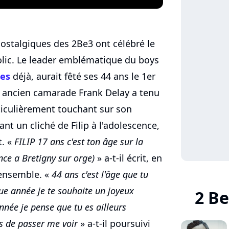
 nostalgiques des 2Be3 ont célébré le
kolic. Le leader emblématique du boys
ées
déjà, aurait fêté ses 44 ans le 1er
 ancien camarade Frank Delay a tenu
ticulièrement touchant sur son
t un cliché de Filip à l'adolescence,
t. «
FILIP 17 ans c'est ton âge sur la
ce a Bretigny sur orge)
» a-t-il écrit, en
 ensemble. «
44 ans c'est l'âge que tu
e année je te souhaite un joyeux
2 Be
née je pense que tu es ailleurs
ps de passer me voir
» a-t-il poursuivi