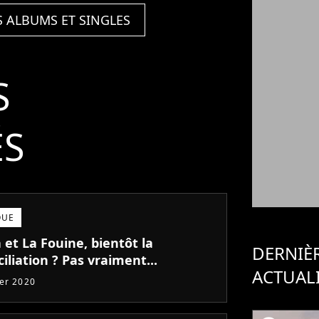
S ALBUMS ET SINGLES
S
ÉS
QUE
et La Fouine, bientôt la
DERNIÈ
iliation ? Pas vraiment...
ACTUAL
ier 2020