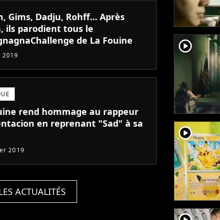
, Gims, Dadju, Rohff... Après
 ils parodient tous le
nagnaChallenge de La Fouine
player2
 2019
QUE
uine rend hommage au rappeur
ntacion en reprenant "Sad" à sa
player2
ier 2019
LES ACTUALITÉS
player2