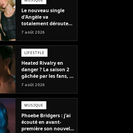
MUSIQUE
Le nouveau single
d'Angèle va
totalement dérouter
le public, et c'est une
7 août 2026
bonne chose
LIFESTYLE
Heated Rivalry en
danger ? La saison 2
gâchée par les fans, le
créateur pousse un
7 août 2026
coup de gueule
e à la
Exclusif - Booba lors de
Il a alaors proposé 
MUSIQUE
ot loves
la soirée " Come Chill
Fouine de faire le
marque
with Booba " au bar Le
deuxième couplet 
Phoebe Bridgers : j'ai
Fondation
Tube à Dubaï le 21
titre. Exclusif - Boo
écouté en avant-
 à Paris. Le
octobre 2021. © Nicolas
lors de la soirée "
première son nouvel