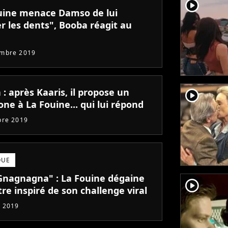
player2
uine menace Damso de lui
r les dents", Booba réagit au
embre 2019
: après Kaaris, il propose un
player2
ne à La Fouine... qui lui répond
bre 2019
QUE
"Gnagnagna" : La Fouine dégaine
player2
tre inspiré de son challenge viral
 2019