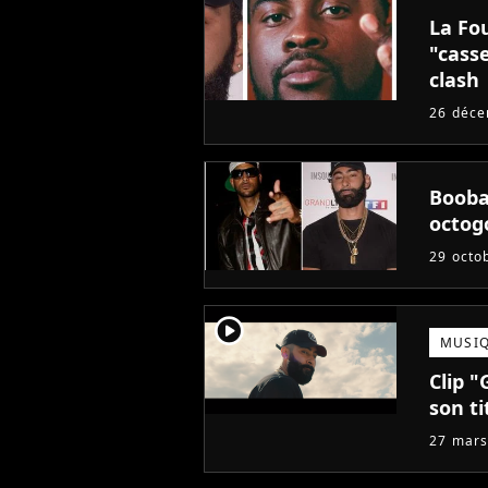
La Fo
"casse
clash
26 déc
Booba 
octogo
29 octo
player2
MUSI
Clip 
son ti
27 mars