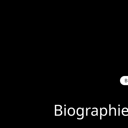
B
Biographi