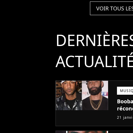
VOIR TOUS LE
DERNIÈRE
ACTUALIT
MUSI
Booba 
réconc
21 janv