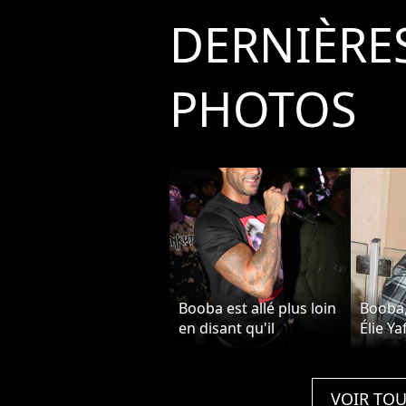
DERNIÈRE
PHOTOS
Booba est allé plus loin
Booba,
en disant qu'il
Élie Ya
préparait un son
Kaaris
contre Booska-P.
que ne
Exclusif - Le rappeur
préven
VOIR TOU