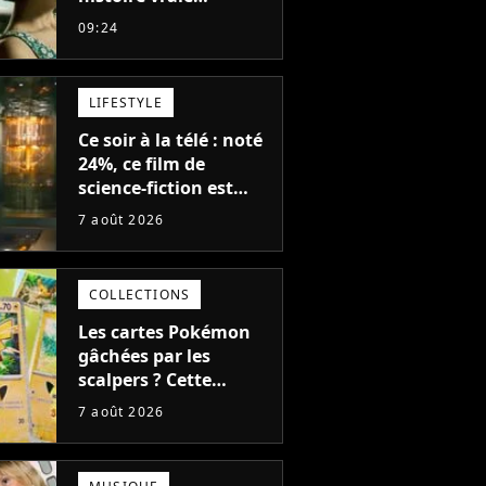
glaçante, c'est l'un
09:24
des meilleurs films du
21ème siècle
LIFESTYLE
Ce soir à la télé : noté
24%, ce film de
science-fiction est
complètement raté,
7 août 2026
mais il aurait pu être
encore pire à cause de
son acteur
COLLECTIONS
Les cartes Pokémon
gâchées par les
scalpers ? Cette
technique géniale
7 août 2026
d'un magasin pour
ruiner les revendeurs