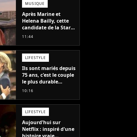
MUSIQUE
Après Marine et
Helena Bailly, cette
candidate de la Star
Academy adorée du
11:44
public annonce son
premier album, "C'est
tellement puissant"
LIFESTYLE
Ils sont mariés depuis
75 ans, c'est le couple
le plus durable
d'Hollywood : "Nous
10:16
avons avancé jour
après jour, et les jours
se sont transformés
LIFESTYLE
en décennies"
Aujourd'hui sur
Netflix : inspiré d'une
histoire vraie