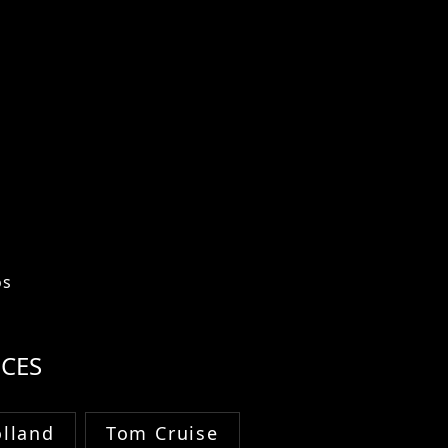
os
CES
lland
Tom Cruise