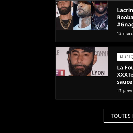
Lacrim
Booba,
#Gnag
12 mars
MUSI
La Fo
XXXTe
sauce
17 janv
TOUTES 