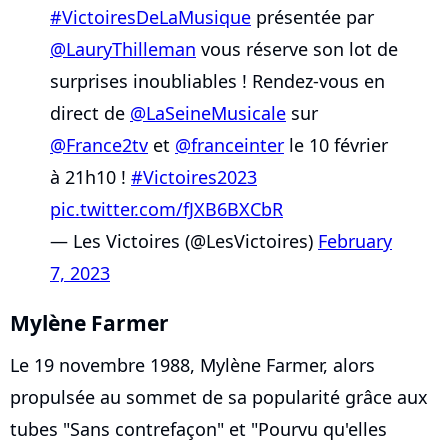
#VictoiresDeLaMusique
présentée par
@LauryThilleman
vous réserve son lot de
surprises inoubliables ! Rendez-vous en
direct de
@LaSeineMusicale
sur
@France2tv
et
@franceinter
le 10 février
à 21h10 !
#Victoires2023
pic.twitter.com/fJXB6BXCbR
— Les Victoires (@LesVictoires)
February
7, 2023
Mylène Farmer
Le 19 novembre 1988, Mylène Farmer, alors
propulsée au sommet de sa popularité grâce aux
tubes "Sans contrefaçon" et "Pourvu qu'elles