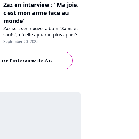
Zaz en interview : "Ma joie,
c'est mon arme face au
monde"
Zaz sort son nouvel album "Sains et
saufs", où elle apparait plus apaisée.
En interview sur Purecharts, la
September 20, 2025
chanteuse se confie sur ce nouveau
départ, la perte de son père, son
cheminement personnel, les
Lire l'interview de Zaz
critiques ou encore notre
impuissance face à la guerre dans le
monde.