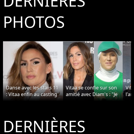
DERNIÈRES
PHOTOS
Danse avec les stars 11
Vitaa se confie sur son
Vit
: Vitaa enfin au casting
amitié avec Diam's : "Je
l'a
? Pourquoi ça n'arrivera
l'ai vue beaucoup
con
jamais
souffrir"
à c
DERNIÈRES