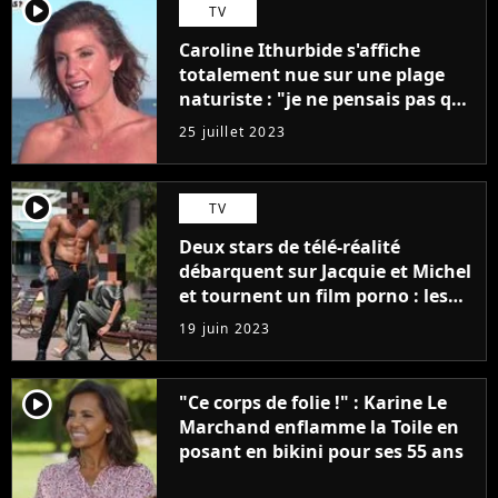
player2
TV
Caroline Ithurbide s'affiche
totalement nue sur une plage
naturiste : "je ne pensais pas que
j'arriverais à le faire..."
25 juillet 2023
player2
TV
Deux stars de télé-réalité
débarquent sur Jacquie et Michel
et tournent un film porno : les
premières images du tournage
19 juin 2023
(exclu)
player2
"Ce corps de folie !" : Karine Le
Marchand enflamme la Toile en
posant en bikini pour ses 55 ans