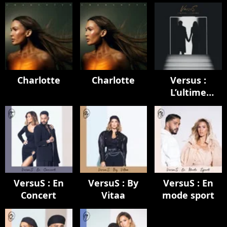
Charlotte
Charlotte
Versus :
L’ultime
chapitre
VersuS : En
VersuS : By
VersuS : En
Concert
Vitaa
mode sport