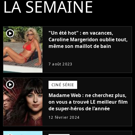
LA SEMAINE
player2
"Un été hot" : en vacances,
Caroline Margeridon oublie tout,
même son maillot de bain
7 août 2023
player2
CINÉ SÉRIE
Madame Web : ne cherchez plus,
on vous a trouvé LE meilleur film
de super-héros de l'année
12 février 2024