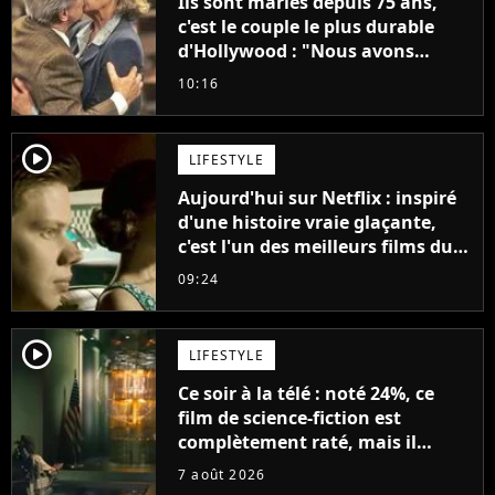
Ils sont mariés depuis 75 ans,
c'est le couple le plus durable
d'Hollywood : "Nous avons
avancé jour après jour, et les
10:16
jours se sont transformés en
décennies"
player2
LIFESTYLE
Aujourd'hui sur Netflix : inspiré
d'une histoire vraie glaçante,
c'est l'un des meilleurs films du
21ème siècle
09:24
player2
LIFESTYLE
Ce soir à la télé : noté 24%, ce
film de science-fiction est
complètement raté, mais il
aurait pu être encore pire à
7 août 2026
cause de son acteur