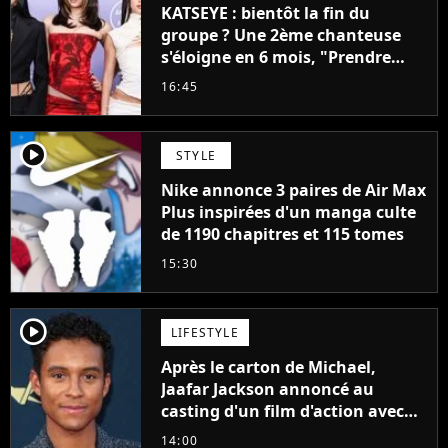
KATSEYE : bientôt la fin du
groupe ? Une 2ème chanteuse
s'éloigne en 6 mois, "Prendre
cette décision n’a pas été facile"
16:45
player2
STYLE
Nike annonce 3 paires de Air Max
Plus inspirées d'un manga culte
de 1190 chapitres et 115 tomes
15:30
player2
LIFESTYLE
Après le carton de Michael,
Jaafar Jackson annoncé au
casting d'un film d'action avec
Will Smith
14:00