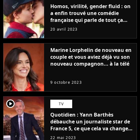
Homos, virilité, gender fluid : on
a enfin trouvé une comédie
française qui parle de tout ça
sans être super ringarde
20 avril 2023
Marine Lorphelin de nouveau en
couple et vous aviez déjà vu son
nouveau compagnon... à la télé
9 octobre 2023
player2
TV
Quotidien : Yann Barthès
débauche un journaliste star de
France 5, ce que cela va changer
à la rentrée
22 mai 2023