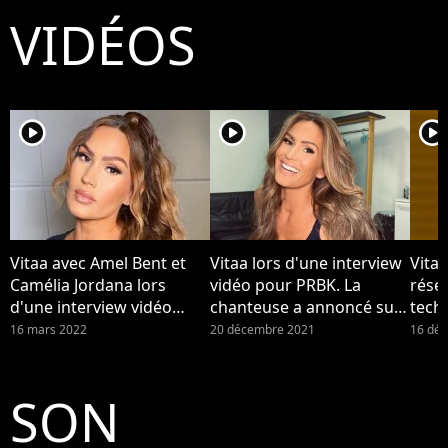
VIDÉOS
player2
player2
player2
Vitaa avec Amel Bent et
Vitaa lors d'une interview
Vitaa
Camélia Jordana lors
vidéo pour PRBK. La
résea
d'une interview vidéo
chanteuse a annoncé sur
techn
pour PRBK. Vitaa maman :
Instagram être enceinte
"dév
16 mars 2022
20 décembre 2021
16 dé
la chanteuse a accouché
de son troisième enfant.
de son troisième enfant,
elle annonce la naissance
SON
du bébé.