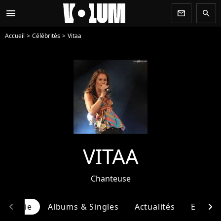
menu
newsletter
search
Accueil
Célébrités
Vitaa
VITAA
Chanteuse
chevron_left
chevron_right
ographie
Albums & Singles
Actualités
Entour