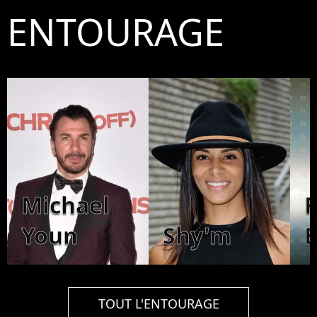
ENTOURAGE
Michael
F
Youn
Shy'm
TOUT L'ENTOURAGE