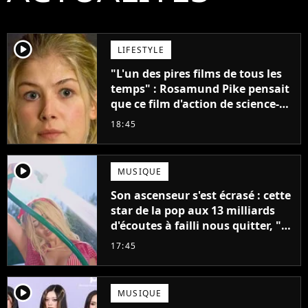
player2
LIFESTYLE
"L'un des pires films de tous les
temps" : Rosamund Pike pensait
que ce film d'action de science-
fiction avec Dwayne Johnson
18:45
mettrait fin à sa carrière
player2
MUSIQUE
Son ascenseur s'est écrasé : cette
star de la pop aux 13 milliards
d'écoutes à failli nous quitter, "Je
pensais ne plus jamais chanter"
17:45
player2
MUSIQUE