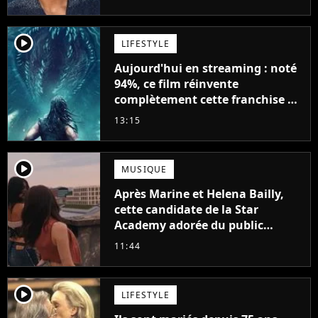
player2
LIFESTYLE
Aujourd'hui en streaming : noté
94%, ce film réinvente
complètement cette franchise de
science-fiction vieille de 40 ans
13:15
player2
MUSIQUE
Après Marine et Helena Bailly,
cette candidate de la Star
Academy adorée du public
annonce son premier album,
11:44
"C'est tellement puissant"
player2
LIFESTYLE