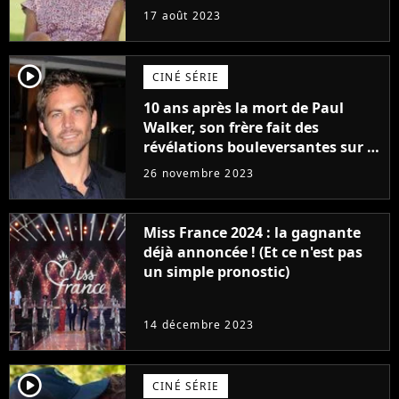
17 août 2023
player2
CINÉ SÉRIE
10 ans après la mort de Paul
Walker, son frère fait des
révélations bouleversantes sur la
réaction des acteurs de Fast and
26 novembre 2023
Furious
Miss France 2024 : la gagnante
déjà annoncée ! (Et ce n'est pas
un simple pronostic)
14 décembre 2023
player2
CINÉ SÉRIE