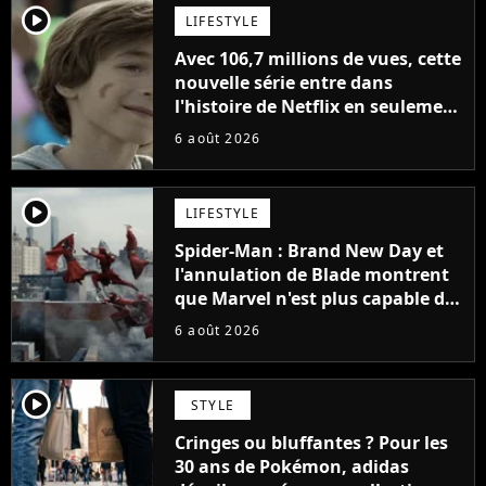
player2
LIFESTYLE
Avec 106,7 millions de vues, cette
nouvelle série entre dans
l'histoire de Netflix en seulement
48 jours
6 août 2026
player2
LIFESTYLE
Spider-Man : Brand New Day et
l'annulation de Blade montrent
que Marvel n'est plus capable de
faire quoi que ce soit de simple
6 août 2026
player2
STYLE
Cringes ou bluffantes ? Pour les
30 ans de Pokémon, adidas