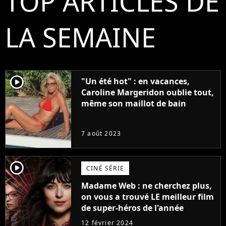
TOP ARTICLES DE
LA SEMAINE
player2
"Un été hot" : en vacances,
Caroline Margeridon oublie tout,
même son maillot de bain
7 août 2023
player2
CINÉ SÉRIE
Madame Web : ne cherchez plus,
on vous a trouvé LE meilleur film
de super-héros de l'année
12 février 2024