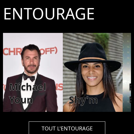
ENTOURAGE
Michael
F
Youn
Shy'm
TOUT L'ENTOURAGE