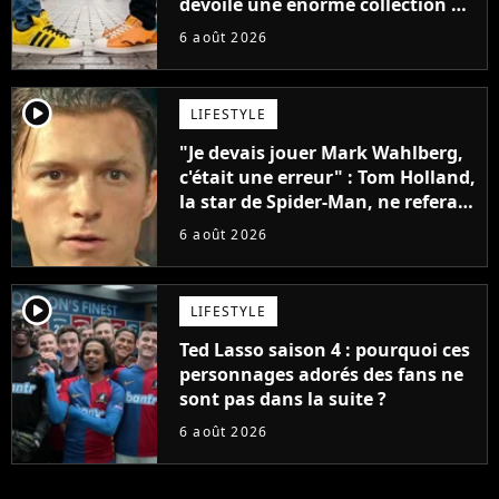
dévoile une énorme collection de
sneakers et je ne sais pas quoi en
6 août 2026
penser
player2
LIFESTYLE
"Je devais jouer Mark Wahlberg,
c'était une erreur" : Tom Holland,
la star de Spider-Man, ne referait
pas ce blockbuster
6 août 2026
player2
LIFESTYLE
Ted Lasso saison 4 : pourquoi ces
personnages adorés des fans ne
sont pas dans la suite ?
6 août 2026