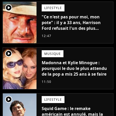
player2
LIFESTYLE
"Ce n'est pas pour moi, mon
pote" : il y a 33 ans, Harrison
Ford refusait l'un des plus
grands succès de tous les temps
12:47
player2
MUSIQUE
Madonna et Kylie Minogue :
pourquoi le duo le plus attendu
de la pop a mis 25 ans à se faire
11:50
player2
LIFESTYLE
Squid Game : le remake
américain est annulé, mais la