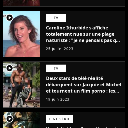
player2
TV
Caroline Ithurbide s'affiche
totalement nue sur une plage
naturiste : "je ne pensais pas que
j'arriverais à le faire..."
25 juillet 2023
player2
TV
Deux stars de télé-réalité
débarquent sur Jacquie et Michel
et tournent un film porno : les
premières images du tournage
19 juin 2023
(exclu)
player2
CINÉ SÉRIE