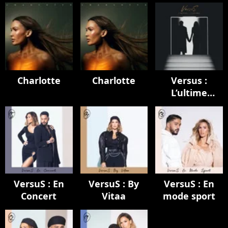
Charlotte
Charlotte
Versus :
L’ultime
chapitre
VersuS : En
VersuS : By
VersuS : En
Concert
Vitaa
mode sport