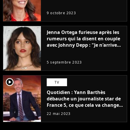
9 octobre 2023
Jenna Ortega furieuse après les
rumeurs qui la disent en couple
avec Johnny Depp : "Je n'arrive
même pas..."
5 septembre 2023
player2
TV
Quotidien : Yann Barthès
débauche un journaliste star de
France 5, ce que cela va changer
à la rentrée
22 mai 2023