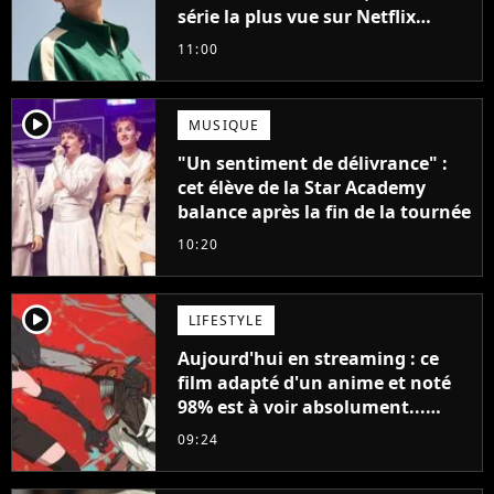
série la plus vue sur Netflix
pourrait avoir une version
11:00
française
player2
MUSIQUE
"Un sentiment de délivrance" :
cet élève de la Star Academy
balance après la fin de la tournée
10:20
player2
LIFESTYLE
Aujourd'hui en streaming : ce
film adapté d'un anime et noté
98% est à voir absolument...
sinon vous ne comprendrez plus
09:24
la série