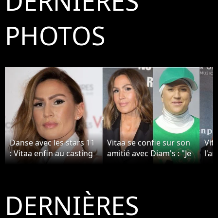
DERNIÈRES
PHOTOS
Danse avec les stars 11
Vitaa se confie sur son
Vit
: Vitaa enfin au casting
amitié avec Diam's : "Je
l'a
? Pourquoi ça n'arrivera
l'ai vue beaucoup
con
jamais
souffrir"
à c
DERNIÈRES