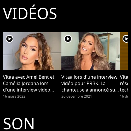
VIDÉOS
player2
player2
player2
Vitaa avec Amel Bent et
Vitaa lors d'une interview
Vitaa
Camélia Jordana lors
vidéo pour PRBK. La
résea
d'une interview vidéo
chanteuse a annoncé sur
techn
pour PRBK. Vitaa maman :
Instagram être enceinte
"dév
16 mars 2022
20 décembre 2021
16 dé
la chanteuse a accouché
de son troisième enfant.
de son troisième enfant,
elle annonce la naissance
SON
du bébé.