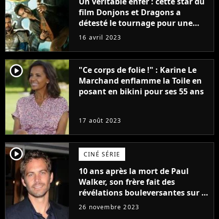
Un véritable enfer : cette star du
film Donjons et Dragons a
détesté le tournage pour une
raison très spéciale
16 avril 2023
player2
"Ce corps de folie !" : Karine Le
Marchand enflamme la Toile en
posant en bikini pour ses 55 ans
17 août 2023
player2
CINÉ SÉRIE
10 ans après la mort de Paul
Walker, son frère fait des
révélations bouleversantes sur la
réaction des acteurs de Fast and
26 novembre 2023
Furious