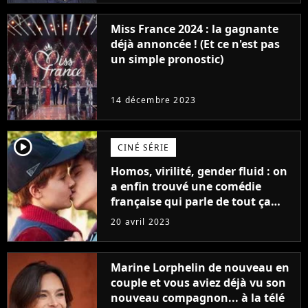
Miss France 2024 : la gagnante
déjà annoncée ! (Et ce n'est pas
un simple pronostic)
14 décembre 2023
player2
CINÉ SÉRIE
Homos, virilité, gender fluid : on
a enfin trouvé une comédie
française qui parle de tout ça
sans être super ringarde
20 avril 2023
Marine Lorphelin de nouveau en
couple et vous aviez déjà vu son
nouveau compagnon... à la télé