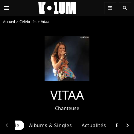
menu
newsletter
search
Accueil
Célébrités
Vitaa
VITAA
Chanteuse
chevron_left
chevron_right
ographie
Albums & Singles
Actualités
Entour