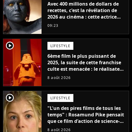
Avec 400 millions de dollars de
recettes, c'est la révélation de
2026 au cinéma : cette actrice
adorée prête à remplacer
09:23
Jennifer Lawrence chez Marvel
player2
LIFESTYLE
6ème film le plus puissant de
2025, la suite de cette franchise
culte est menacée : le réalisateur
claque la porte pour "différends
8 août 2026
créatifs"
player2
LIFESTYLE
"L'un des pires films de tous les
temps" : Rosamund Pike pensait
que ce film d'action de science-
fiction avec Dwayne Johnson
8 août 2026