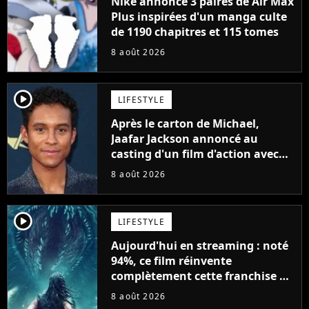
Nike annonce 3 paires de Air Max
Plus inspirées d'un manga culte
de 1190 chapitres et 115 tomes
8 août 2026
player2
LIFESTYLE
Après le carton de Michael,
Jaafar Jackson annoncé au
casting d'un film d'action avec
Will Smith
8 août 2026
player2
LIFESTYLE
Aujourd'hui en streaming : noté
94%, ce film réinvente
complètement cette franchise de
science-fiction vieille de 40 ans
8 août 2026