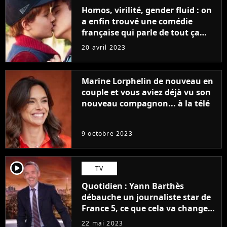
Homos, virilité, gender fluid : on
a enfin trouvé une comédie
française qui parle de tout ça
sans être super ringarde
20 avril 2023
Marine Lorphelin de nouveau en
couple et vous aviez déjà vu son
nouveau compagnon... à la télé
9 octobre 2023
player2
TV
Quotidien : Yann Barthès
débauche un journaliste star de
France 5, ce que cela va changer
à la rentrée
22 mai 2023