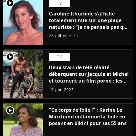
player2
TV
Caroline Ithurbide s'affiche
totalement nue sur une plage
naturiste : "je ne pensais pas que
j'arriverais à le faire..."
25 juillet 2023
player2
TV
Deux stars de télé-réalité
débarquent sur Jacquie et Michel
et tournent un film porno : les
premières images du tournage
19 juin 2023
(exclu)
player2
"Ce corps de folie !" : Karine Le
Marchand enflamme la Toile en
posant en bikini pour ses 55 ans