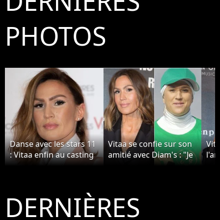
DERNIÈRES
PHOTOS
Danse avec les stars 11
Vitaa se confie sur son
Vit
: Vitaa enfin au casting
amitié avec Diam's : "Je
l'a
? Pourquoi ça n'arrivera
l'ai vue beaucoup
con
jamais
souffrir"
à c
DERNIÈRES