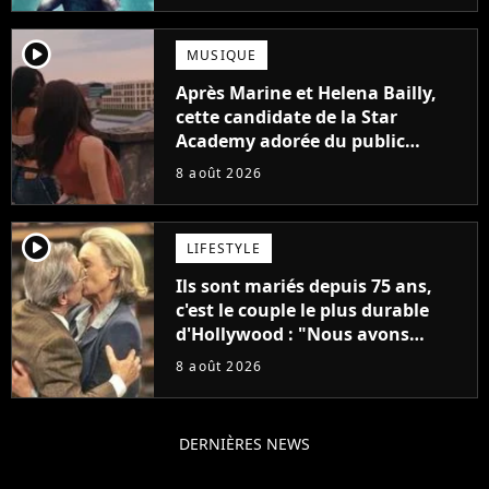
player2
MUSIQUE
Après Marine et Helena Bailly,
cette candidate de la Star
Academy adorée du public
annonce son premier album,
8 août 2026
"C'est tellement puissant"
player2
LIFESTYLE
Ils sont mariés depuis 75 ans,
c'est le couple le plus durable
d'Hollywood : "Nous avons
avancé jour après jour, et les
8 août 2026
jours se sont transformés en
décennies"
DERNIÈRES NEWS