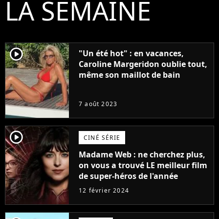
LA SEMAINE
player2
"Un été hot" : en vacances,
Caroline Margeridon oublie tout,
même son maillot de bain
7 août 2023
player2
CINÉ SÉRIE
Madame Web : ne cherchez plus,
on vous a trouvé LE meilleur film
de super-héros de l'année
12 février 2024