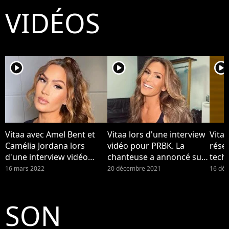
VIDÉOS
player2
player2
player2
Vitaa avec Amel Bent et
Vitaa lors d'une interview
Vitaa
Camélia Jordana lors
vidéo pour PRBK. La
résea
d'une interview vidéo
chanteuse a annoncé sur
techn
pour PRBK. Vitaa maman :
Instagram être enceinte
"dév
16 mars 2022
20 décembre 2021
16 dé
la chanteuse a accouché
de son troisième enfant.
de son troisième enfant,
elle annonce la naissance
SON
du bébé.