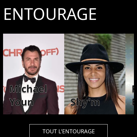
ENTOURAGE
Michael
F
Youn
Shy'm
TOUT L'ENTOURAGE