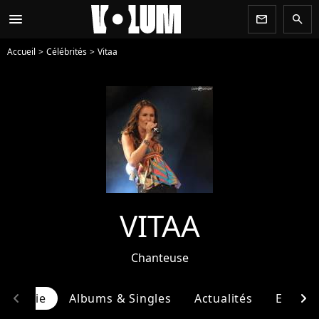
menu
newsletter
search
Accueil
Célébrités
Vitaa
VITAA
Chanteuse
chevron_left
chevron_right
ographie
Albums & Singles
Actualités
Entour