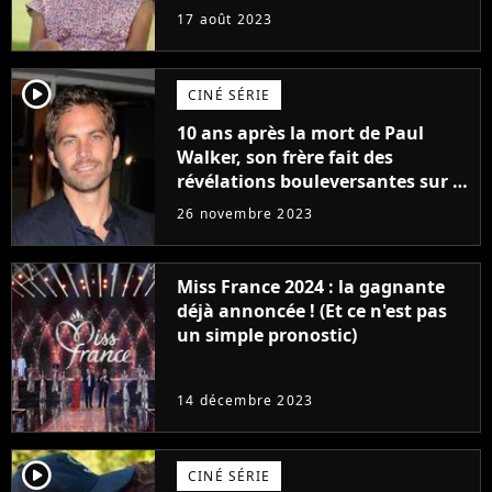
17 août 2023
player2
CINÉ SÉRIE
10 ans après la mort de Paul
Walker, son frère fait des
révélations bouleversantes sur la
réaction des acteurs de Fast and
26 novembre 2023
Furious
Miss France 2024 : la gagnante
déjà annoncée ! (Et ce n'est pas
un simple pronostic)
14 décembre 2023
player2
CINÉ SÉRIE