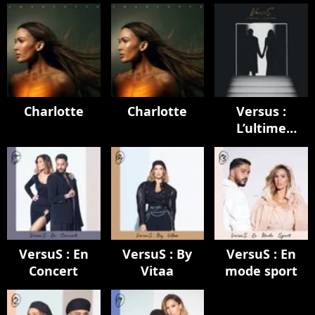
Charlotte
Charlotte
Versus :
L’ultime
chapitre
VersuS : En
VersuS : By
VersuS : En
Concert
Vitaa
mode sport