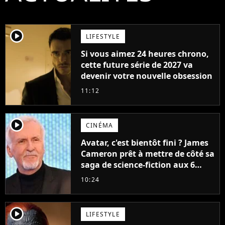
player2
LIFESTYLE
Si vous aimez 24 heures chrono,
cette future série de 2027 va
devenir votre nouvelle obsession
11:12
player2
CINÉMA
Avatar, c'est bientôt fini ? James
Cameron prêt à mettre de côté sa
saga de science-fiction aux 6
milliards de recettes
10:24
player2
LIFESTYLE