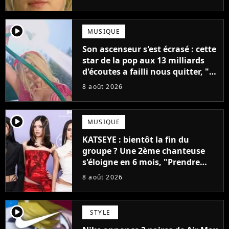
mettrait fin à sa carrière
player2
MUSIQUE
Son ascenseur s'est écrasé : cette
star de la pop aux 13 milliards
d'écoutes a failli nous quitter, "Je
pensais ne plus jamais chanter"
8 août 2026
player2
MUSIQUE
KATSEYE : bientôt la fin du
groupe ? Une 2ème chanteuse
s'éloigne en 6 mois, "Prendre
cette décision n’a pas été facile"
8 août 2026
player2
STYLE