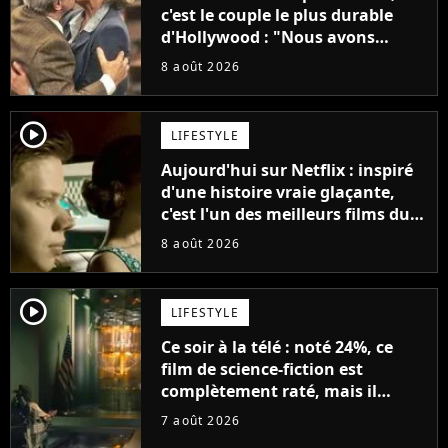
c'est le couple le plus durable
d'Hollywood : "Nous avons
avancé jour après jour, et les
8 août 2026
jours se sont transformés en
décennies"
player2
LIFESTYLE
Aujourd'hui sur Netflix : inspiré
d'une histoire vraie glaçante,
c'est l'un des meilleurs films du
21ème siècle
8 août 2026
player2
LIFESTYLE
Ce soir à la télé : noté 24%, ce
film de science-fiction est
complètement raté, mais il
aurait pu être encore pire à
7 août 2026
cause de son acteur