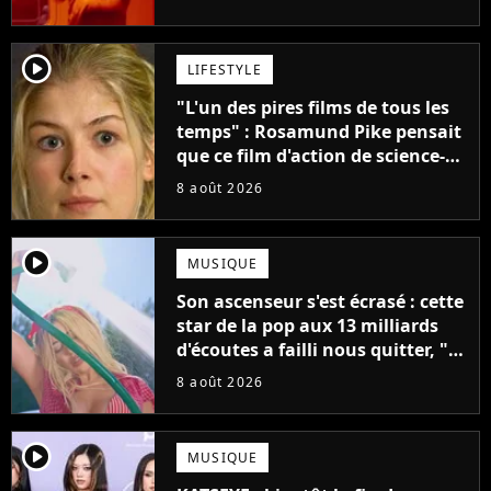
créatifs"
player2
LIFESTYLE
"L'un des pires films de tous les
temps" : Rosamund Pike pensait
que ce film d'action de science-
fiction avec Dwayne Johnson
8 août 2026
mettrait fin à sa carrière
player2
MUSIQUE
Son ascenseur s'est écrasé : cette
star de la pop aux 13 milliards
d'écoutes a failli nous quitter, "Je
pensais ne plus jamais chanter"
8 août 2026
player2
MUSIQUE