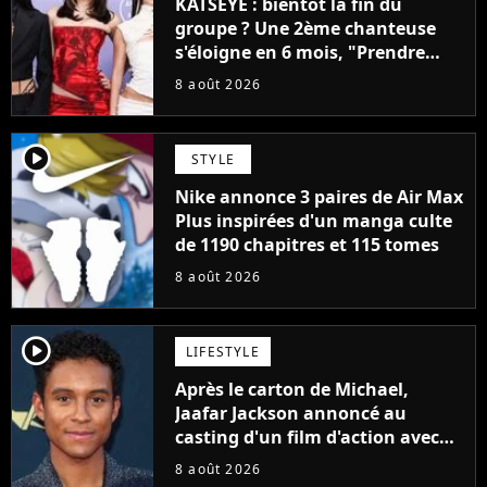
KATSEYE : bientôt la fin du
groupe ? Une 2ème chanteuse
s'éloigne en 6 mois, "Prendre
cette décision n’a pas été facile"
8 août 2026
player2
STYLE
Nike annonce 3 paires de Air Max
Plus inspirées d'un manga culte
de 1190 chapitres et 115 tomes
8 août 2026
player2
LIFESTYLE
Après le carton de Michael,
Jaafar Jackson annoncé au
casting d'un film d'action avec
Will Smith
8 août 2026