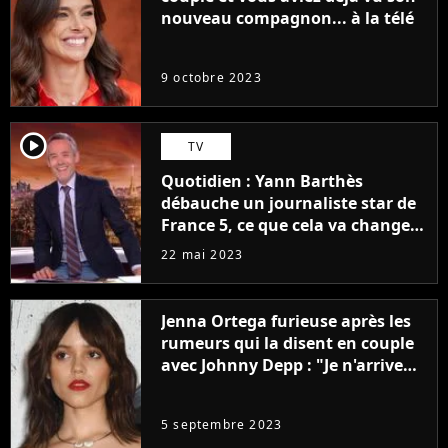
nouveau compagnon... à la télé
9 octobre 2023
player2
TV
Quotidien : Yann Barthès
débauche un journaliste star de
France 5, ce que cela va changer
à la rentrée
22 mai 2023
Jenna Ortega furieuse après les
rumeurs qui la disent en couple
avec Johnny Depp : "Je n'arrive
même pas..."
5 septembre 2023