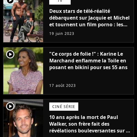
TV
Deux stars de télé-réalité
débarquent sur Jacquie et Michel
et tournent un film porno : les
premières images du tournage
19 juin 2023
(exclu)
player2
"Ce corps de folie !" : Karine Le
Marchand enflamme la Toile en
posant en bikini pour ses 55 ans
17 août 2023
player2
CINÉ SÉRIE
10 ans après la mort de Paul
Walker, son frère fait des
révélations bouleversantes sur la