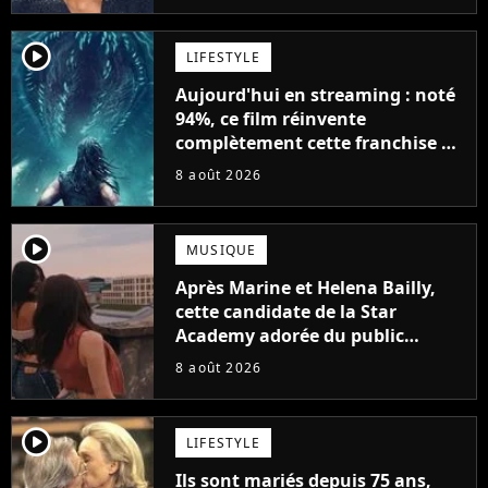
player2
LIFESTYLE
Aujourd'hui en streaming : noté
94%, ce film réinvente
complètement cette franchise de
science-fiction vieille de 40 ans
8 août 2026
player2
MUSIQUE
Après Marine et Helena Bailly,
cette candidate de la Star
Academy adorée du public
annonce son premier album,
8 août 2026
"C'est tellement puissant"
player2
LIFESTYLE
Ils sont mariés depuis 75 ans,