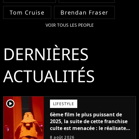
Tom Cruise
Brendan Fraser
VOIR TOUS LES PEOPLE
DERNIÈRES
ACTUALITÉS
player2
LIFESTYLE
6ème film le plus puissant de
2025, la suite de cette franchise
culte est menacée : le réalisateur
claque la porte pour "différends
8 août 2026