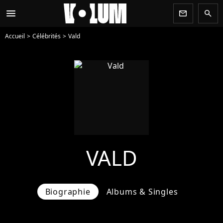
menu
newsletter
search
Accueil
Célébrités
Vald
VALD
Biographie
Albums & Singles