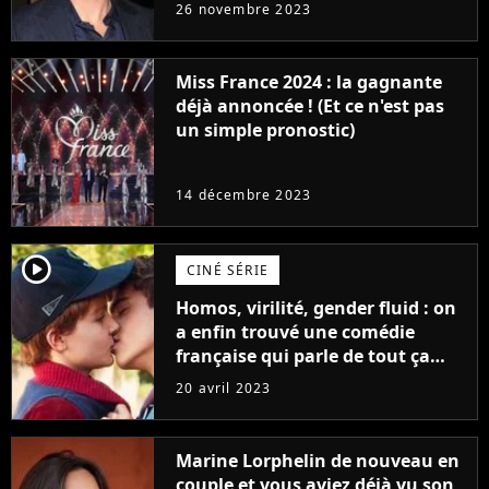
réaction des acteurs de Fast and
26 novembre 2023
Furious
Miss France 2024 : la gagnante
déjà annoncée ! (Et ce n'est pas
un simple pronostic)
14 décembre 2023
player2
CINÉ SÉRIE
Homos, virilité, gender fluid : on
a enfin trouvé une comédie
française qui parle de tout ça
sans être super ringarde
20 avril 2023
Marine Lorphelin de nouveau en
couple et vous aviez déjà vu son