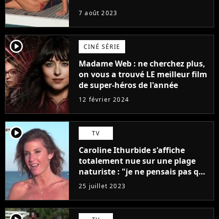
7 août 2023
player2
CINÉ SÉRIE
Madame Web : ne cherchez plus,
on vous a trouvé LE meilleur film
de super-héros de l'année
12 février 2024
player2
TV
Caroline Ithurbide s'affiche
totalement nue sur une plage
naturiste : "je ne pensais pas que
j'arriverais à le faire..."
25 juillet 2023
player2