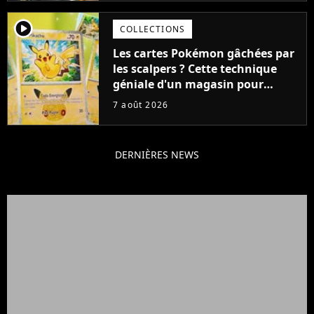
player2
COLLECTIONS
Les cartes Pokémon gâchées par
les scalpers ? Cette technique
géniale d'un magasin pour
ruiner les revendeurs
7 août 2026
DERNIÈRES NEWS