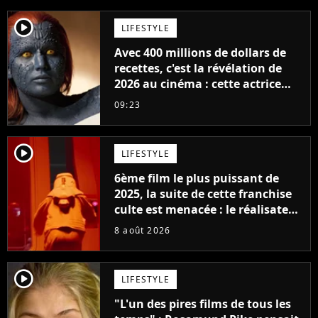
player2
LIFESTYLE
Avec 400 millions de dollars de
recettes, c'est la révélation de
2026 au cinéma : cette actrice
adorée prête à remplacer
09:23
Jennifer Lawrence chez Marvel
player2
LIFESTYLE
6ème film le plus puissant de
2025, la suite de cette franchise
culte est menacée : le réalisateur
claque la porte pour "différends
8 août 2026
créatifs"
player2
LIFESTYLE
"L'un des pires films de tous les