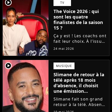
Tessa B. et CJM'S s'est
player2
TV
imposé sur la finish line
The Voice 2026 : qui
grâce aux votes du...
sont les quatre
finalistes de la saison
15 ?
Ça y est ! Les coachs ont
fait leur choix. À l'issue
d'une demi-finale
24 mai 2026
rythmée par des duos
exceptionnels et des
moments forts, Amel
player2
MUSIQUE
Bent, Tayc, Lara Fabian
Slimane de retour à la
et Florent Pagny ont
télé après 18 mois
désigné...
d'absence, il choisit
une émission
symbolique
Slimane fait son grand
retour à la télé. Absent
des écrans et des ondes
19 mai 2026