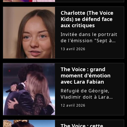
"Pourquoi tu restes"
d'Amel Bent. Un
Charlotte (The Voice
moment chargé en
Kids) se défend face
émotion qui n'a
aux critiques
néanmoins pas fait se
retourner...
Invitée dans le portrait
de l'émission "Sept à
Huit", Charlotte est
13 avril 2026
revenue sur son cancer
diagnostiqué à l'âge de
8 ans. La maladie et les
The Voice : grand
opérations de la
moment d'émotion
dernière gagnante de
avec Lara Fabian
"The...
Réfugié de Géorgie,
Vladimir doit à Lara
Fabian son
12 avril 2026
apprentissage du
français et sa vocation
de chanteur. Sur le
The Voice : cette