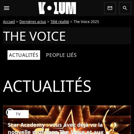
menu
newsletter
search
Accueil
Dernières actus
Télé réalité
The Voice 2025
THE VOICE
ACTUALITÉS
PEOPLE LIÉS
ACTUALITÉS
player2
TV
Star Academy : vous avez déjà vu la
nouvelle prof dans The Voice et aux