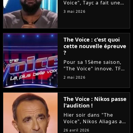
Voice", Tayc a fait une
proposition en or à
3 mai 2026
Tessa B et Mounir lors
des Battles : les laisser
enregistrer un duo sur
son nouvel album
The Voice : c'est quoi
"Joÿa". Et le chanteur a
cette nouvelle épreuve
tenu...
?
Pour sa 15ème saison,
"The Voice" innove. TF1
va proposer ce soir aux
2 mai 2026
téléspectateurs
d'assister à deux
épreuves en une : les
The Voice : Nikos passe
Qualifications et les
l'audition !
Battles. On vous
explique tout !
Hier soir dans "The
Voice", Nikos Aliagas a
réservé une surprise de
26 avril 2026