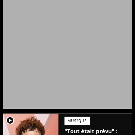
player2
MUSIQUE
"Tout était prévu" :