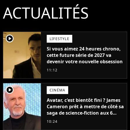
ACTUALITÉS
player2
LIFESTYLE
Si vous aimez 24 heures chrono,
cette future série de 2027 va
devenir votre nouvelle obsession
11:12
player2
CINÉMA
Avatar, c'est bientôt fini ? James
Cameron prêt à mettre de côté sa
saga de science-fiction aux 6
milliards de recettes
10:24