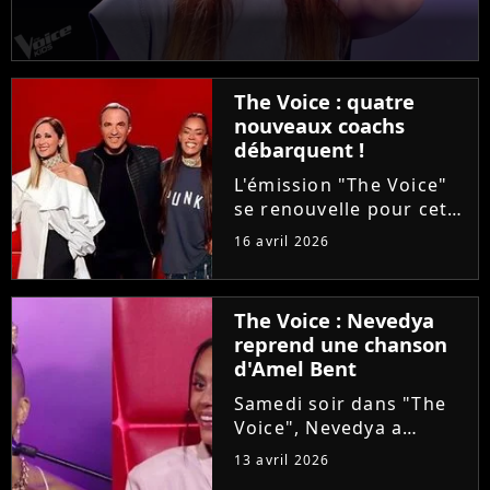
The Voice : quatre
nouveaux coachs
débarquent !
L'émission "The Voice"
se renouvelle pour cette
saison 15. Alors que les
16 avril 2026
auditions à l'aveugle
arrivent à leur terme, la
production ajoute une
The Voice : Nevedya
étape avant les Battles :
reprend une chanson
les Qualifications....
d'Amel Bent
Samedi soir dans "The
Voice", Nevedya a
proposé une version
13 avril 2026
piano-voix du titre