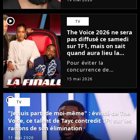
depuis 18 mois en
raison des accusations
portées contre lui, le
player2
TV
chanteur a choisi une
The Voice 2026 ne sera
émission hautement
pas diffusé ce samedi
symbolique...
sur TF1, mais on sait
quand aura lieu la
grande finale
Pour éviter la
concurrence de
l'Eurovision sur France
15 mai 2026
2, TF1 bouscule sa grille
des programmes. Le
prochain épisode de
player2
TV
The Voice, consacré aux
Performances, est
"Je suis parti de moi-même" : évincé de The
avancé d'un jour. La...
Voice, ce talent de Tayc contredit TF1 sur les
raisons de son élimination
11 mai 2026