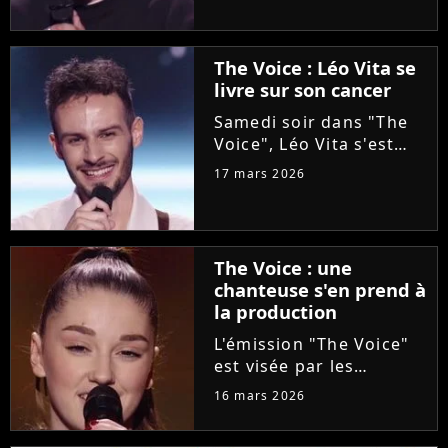
l'aventure "The Voice"
grâce à Florent Pagny
lors de la deuxième
The Voice : Léo Vita se
soirée des auditions à
livre sur son cancer
l'aveugle. Une revanche
pour...
Samedi soir dans "The
Voice", Léo Vita s'est
présenté aux auditions
17 mars 2026
à l'aveugle. Avec son
interprétation du titre
"Animaux fragiles" de
Ycare et Zaz, le jeune
The Voice : une
talent de 25 ans a su...
chanteuse s'en prend à
la production
L'émission "The Voice"
est visée par les
critiques de la
16 mars 2026
chanteuse Mathilda, qui
dénonce l'utilisation