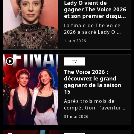
Lady O vient de
gagner The Voice 2026
et son premier disque
est déjà disponible
La finale de The Voice
2026 a sacré Lady O,
talent de Florent Pagny
1 juin 2026
qui s'est imposée dans
le coeur du public grâce
à son timbre envoûtant.
player2
TV
À seulement 18 ans, la
The Voice 2026 :
jeune artiste suisse...
découvrez le grand
gagnant de la saison
15
Après trois mois de
compétition, l'aventure
The Voice 2026 a pris
31 mai 2026
fin. En direct sur TF1,
qui de Lady O, Hugo,