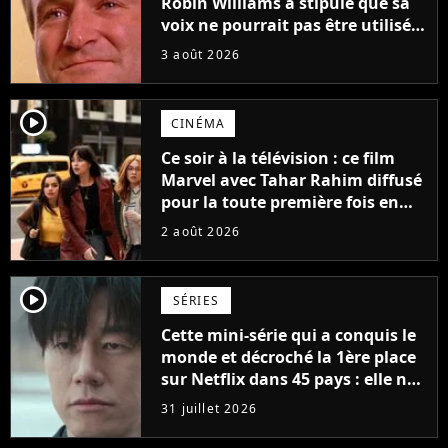
Robin Williams a stipulé que sa
voix ne pourrait pas être utilisée
avant 2039, pourtant Disney
3 août 2026
possède des enregistrements
inédits
player2
CINÉMA
Ce soir à la télévision : ce film
Marvel avec Tahar Rahim diffusé
pour la toute première fois en
France
2 août 2026
player2
SÉRIES
Cette mini-série qui a conquis le
monde et décroché la 1ère place
sur Netflix dans 45 pays : elle ne
compte que 10 épisodes et c'est
31 juillet 2026
un phénomène mondial