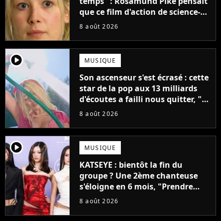
temps" : Rosamund Pike pensait
que ce film d'action de science-
fiction avec Dwayne Johnson
8 août 2026
mettrait fin à sa carrière
player2
MUSIQUE
Son ascenseur s'est écrasé : cette
star de la pop aux 13 milliards
d'écoutes a failli nous quitter, "Je
pensais ne plus jamais chanter"
8 août 2026
player2
MUSIQUE
KATSEYE : bientôt la fin du
groupe ? Une 2ème chanteuse
s'éloigne en 6 mois, "Prendre
cette décision n’a pas été facile"
8 août 2026