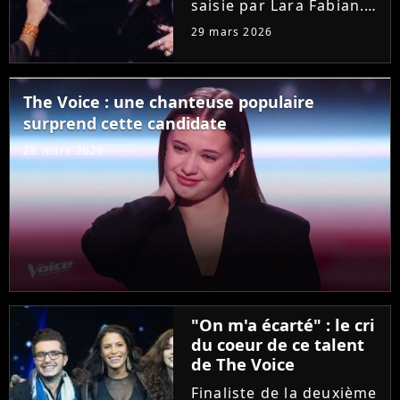
saisie par Lara Fabian.
Hier soir dans "The
29 mars 2026
Voice", l'audition de
Joanna, ancienne demi-
finaliste de la "Star
The Voice : une chanteuse populaire
Academy", a bouleversé
surprend cette candidate
la coach. Elle n'a pas
résisté...
28 mars 2026
"On m'a écarté" : le cri
du coeur de ce talent
de The Voice
Finaliste de la deuxième