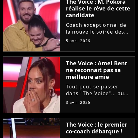
The Voice : M. Pokora
réalise le rêve de cette
candidate
Coach exceptionnel de
la nouvelle soirée des
auditions à l'aveugle de
5 avril 2026
"The Voice", M. Pokora
a accepté de partager
un moment privilégié
The Voice : Amel Bent
avec une candidate
ne reconnait pas sa
"fan" depuis sa plus
meilleure amie
tendre...
Tout peut se passer
dans "The Voice"... au
grand dam d'Amel Bent
3 avril 2026
! Samedi soir, la
chanteuse ne va pas
reconnaître la voix de
The Voice : le premier
sa meilleure amie, qui
co-coach débarque !
est pourtant sa