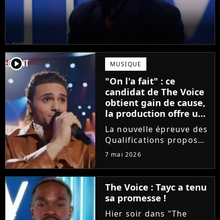
player2
MUSIQUE
"On l'a fait" : ce
candidat de The Voice
obtient gain de cause,
la production offre une
compensation à tous
La nouvelle épreuve des
les talents
Qualifications proposée
dans The Voice est loin
7 mai 2026
de faire l'unanimité.
Furieux d'avoir vu sa
prestation être
The Voice : Tayc a tenu
raccourcie au montage,
sa promesse !
Yanis Si Ah est monté
Hier soir dans "The
au...