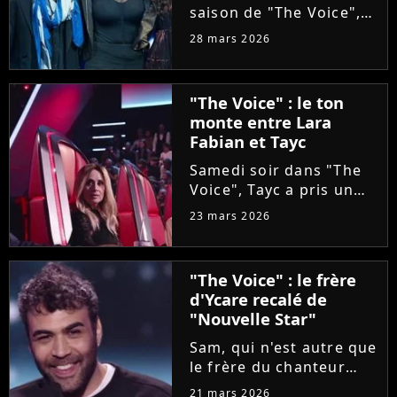
saison de "The Voice",
Olympe se livre à coeur
28 mars 2026
ouvert. Sur Instagram,
le chanteur révèle que
sa carrière a été
"The Voice" : le ton
sabotée par une
monte entre Lara
personne malveillante
Fabian et Tayc
qui a...
Samedi soir dans "The
Voice", Tayc a pris un
malin plaisir à bloquer
23 mars 2026
Lara Fabian, intéressée
par une artiste d'origine
italienne, tout comme
"The Voice" : le frère
elle. Agacée, la
d'Ycare recalé de
chanteuse a réglé ses...
"Nouvelle Star"
Sam, qui n'est autre que
le frère du chanteur
Ycare, a rejoint
21 mars 2026