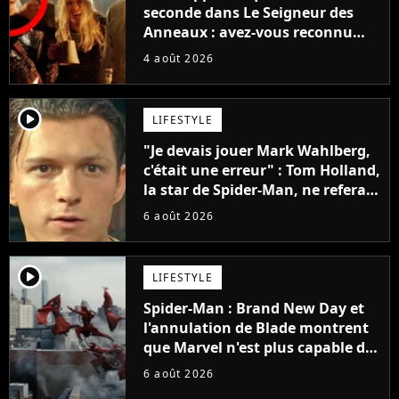
seconde dans Le Seigneur des
Anneaux : avez-vous reconnu
cette légende du cinéma dans la
4 août 2026
saga ?
player2
LIFESTYLE
"Je devais jouer Mark Wahlberg,
c'était une erreur" : Tom Holland,
la star de Spider-Man, ne referait
pas ce blockbuster
6 août 2026
player2
LIFESTYLE
Spider-Man : Brand New Day et
l'annulation de Blade montrent
que Marvel n'est plus capable de
faire quoi que ce soit de simple
6 août 2026