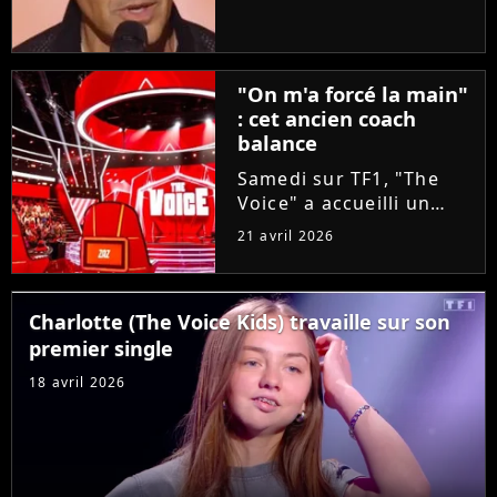
taille aux coachs en se
glissant dans la peau
d'un candidat. A-t-il
réussi à convaincre Lara
"On m'a forcé la main"
Fabian, Florent Pagny,...
: cet ancien coach
balance
Samedi sur TF1, "The
Voice" a accueilli un
invité exceptionnel pour
21 avril 2026
épauler Lara Fabian :
Louis Bertignac ! Coach
emblématique des deux
Charlotte (The Voice Kids) travaille sur son
premières saisons, le
premier single
rockeur avait
pourtant...
18 avril 2026