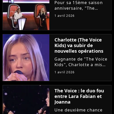
choriste. Regardez...
Pour sa 15ème saison
anniversaire, "The
Voice" met les petits
1 avril 2026
plats dans les grands.
Ce samedi, le plateau
accueillera un coach
supplémentaire pour ce
Charlotte (The Voice
qui est annoncé comme
Kids) va subir de
"une première...
nouvelles opérations
Gagnante de "The Voice
Kids", Charlotte a mis
en lumière son combat
1 avril 2026
contre un cancer
infantile. Alors qu'elle
démarre une tournée
The Voice : le duo fou
avec l'association The
entre Lara Fabian et
Kids Harmony, la
Joanna
chanteuse...
Une deuxième chance