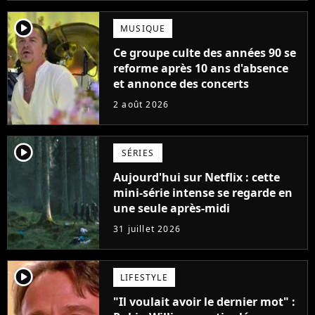
player2
MUSIQUE
Ce groupe culte des années 90 se
reforme après 10 ans d'absence
et annonce des concerts
2 août 2026
player2
SÉRIES
Aujourd'hui sur Netflix : cette
mini-série intense se regarde en
une seule après-midi
31 juillet 2026
player2
LIFESTYLE
"Il voulait avoir le dernier mot" :