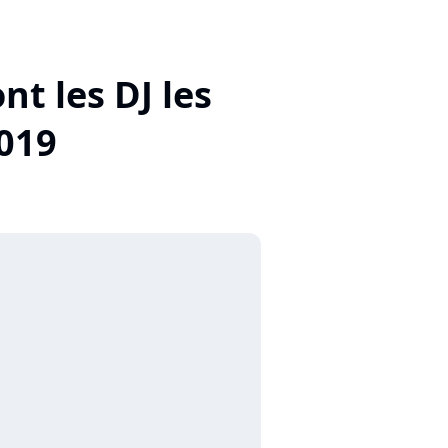
t les DJ les
019