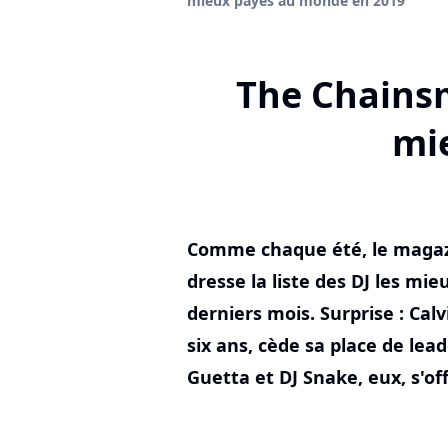
mieux payés au monde en 2019
The Chainsm
mi
Comme chaque été, le magazi
dresse la liste des DJ les mi
derniers mois. Surprise : Cal
six ans, cède sa place de lea
Guetta et DJ Snake, eux, s'of