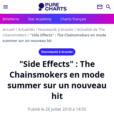
menu
newsletter
search
Billetterie
Star Academy
Charts français
Accueil
/
Actualités
/
Nouveauté à écouter
/
Actualité de The
Chainsmokers
/
"Side Effects" : The Chainsmokers en mode
summer sur un nouveau hit
Nouveauté à écouter
"Side Effects" : The
Chainsmokers en mode
summer sur un nouveau
hit
Publié le 28 juillet 2018 à 14:50