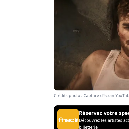
Crédits photo : Capture d'écran YouTu
Réservez votre spe
Découvrez les artistes ac
billetterie