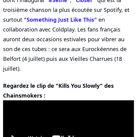
dont l'inaugural
"#Selfie"
,
"Closer"
qui est la
troisième chanson la plus écoutée sur Spotify, et
surtout
"Something Just Like This"
en
collaboration avec Coldplay. Les fans français
auront deux occasions estivales pour vibrer au
son de ces tubes : ce sera aux Eurockéennes de
Belfort (4 juillet) puis aux Vieilles Charrues (18
juillet).
Regardez le clip de "Kills You Slowly" des
Chainsmokers :