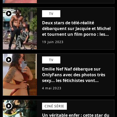
player2
TV
Deux stars de télé-réalité
débarquent sur Jacquie et Michel
et tournent un film porno : les
premières images du tournage
19 juin 2023
(exclu)
player2
TV
Emilie Nef Naf débarque sur
OnlyFans avec des photos très
sexy... les fétichistes vont
prendre leur pied !
4 mai 2023
player2
CINÉ SÉRIE
Un véritable enfer : cette star du