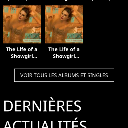
Luxury Remix)
Acoustic
In My Tower
Collection
Acoustic
Version)
The Life of a
The Life of a
Showgirl
Showgirl
(Track by
(Track by
Track Version)
Track Version)
VOIR TOUS LES ALBUMS ET SINGLES
DERNIÈRES
ACTUALITÉS