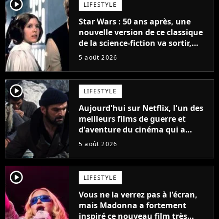
player2
LIFESTYLE
Star Wars : 50 ans après, une
nouvelle version de ce classique
de la science-fiction va sortir,
mais on ne la verra jamais en
5 août 2026
France
player2
LIFESTYLE
Aujourd'hui sur Netflix, l'un des
meilleurs films de guerre et
d'aventure du cinéma qui a
connu un succès retentissant à
5 août 2026
son époque
player2
LIFESTYLE
Vous ne la verrez pas à l'écran,
mais Madonna a fortement
inspiré ce nouveau film très