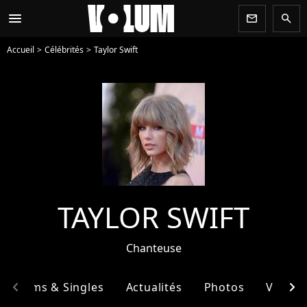
menu
newsletter
search
Accueil
Célébrités
Taylor Swift
TAYLOR SWIFT
Chanteuse
chevron_left
chevron_right
Albums & Singles
Actualités
Photos
Vidéos