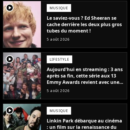
player2
MUSIQUE
Le saviez-vous ? Ed Sheeran se
cache derrière les deux plus gros
tubes du moment !
5 août 2026
player2
LIFESTYLE
Aujourd'hui en streaming : 3 ans
après sa fin, cette série aux 13
Emmy Awards revient avec une
suite... totalement différente
5 août 2026
player2
MUSIQUE
Linkin Park débarque au cinéma
: un film sur la renaissance du