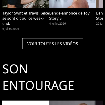
Taylor Swift et Travis Kelce
Bande-annonce de Toy
Band
se sont dit oui ce week-
Story 5
Story
end.
4 juillet 2026
22 jui
6 juillet 2026
VOIR TOUTES LES VIDÉOS
SON
ENTOURAGE