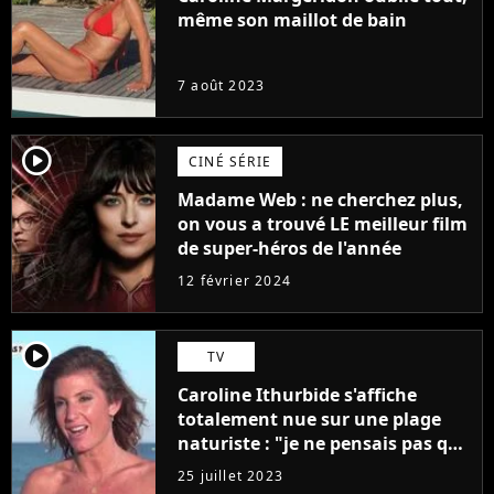
même son maillot de bain
7 août 2023
player2
CINÉ SÉRIE
Madame Web : ne cherchez plus,
on vous a trouvé LE meilleur film
de super-héros de l'année
12 février 2024
player2
TV
Caroline Ithurbide s'affiche
totalement nue sur une plage
naturiste : "je ne pensais pas que
j'arriverais à le faire..."
25 juillet 2023