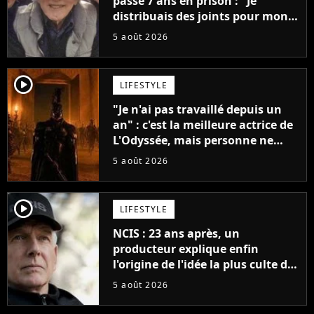
passé 7 ans en prison : "Je
distribuais des joints pour mon
père"
5 août 2026
player2
LIFESTYLE
"Je n'ai pas travaillé depuis un
an" : c'est la meilleure actrice de
L'Odyssée, mais personne ne
veut lui donner de rôle au
5 août 2026
cinéma
player2
LIFESTYLE
NCIS : 23 ans après, un
producteur explique enfin
l'origine de l'idée la plus culte de
la série (et on ne parle pas du
5 août 2026
bateau)