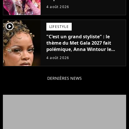
attendu
4 août 2026
player2
LIFESTYLE
"C'est un grand styliste" : le
thème du Met Gala 2027 fait
polémique, Anna Wintour le
défend
4 août 2026
DERNIÈRES NEWS