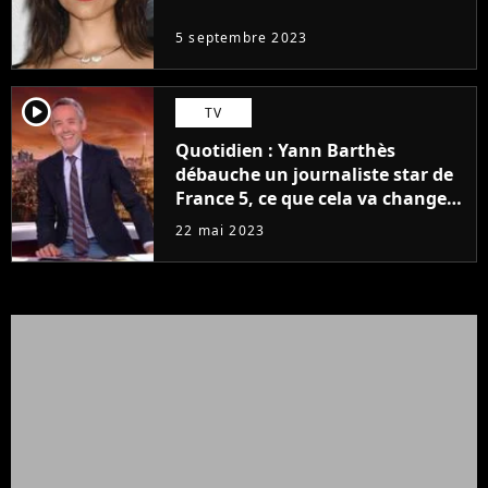
5 septembre 2023
player2
TV
Quotidien : Yann Barthès
débauche un journaliste star de
France 5, ce que cela va changer
à la rentrée
22 mai 2023