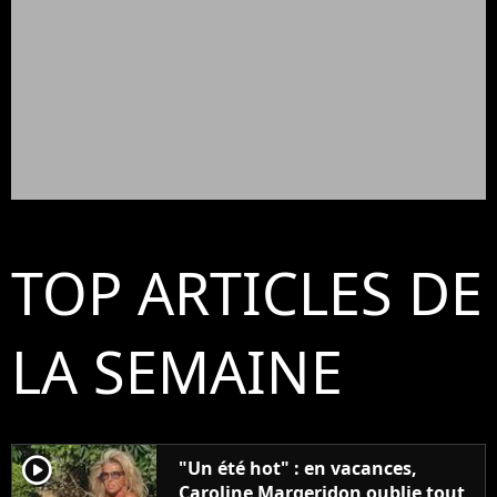
TOP ARTICLES DE
LA SEMAINE
player2
"Un été hot" : en vacances,
Caroline Margeridon oublie tout,