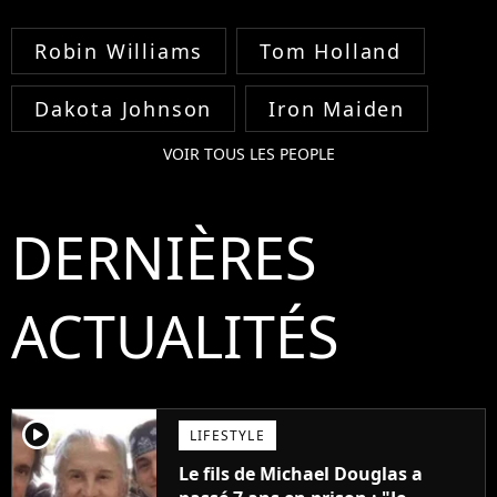
Robin Williams
Tom Holland
Dakota Johnson
Iron Maiden
VOIR TOUS LES PEOPLE
DERNIÈRES
ACTUALITÉS
player2
LIFESTYLE
Le fils de Michael Douglas a