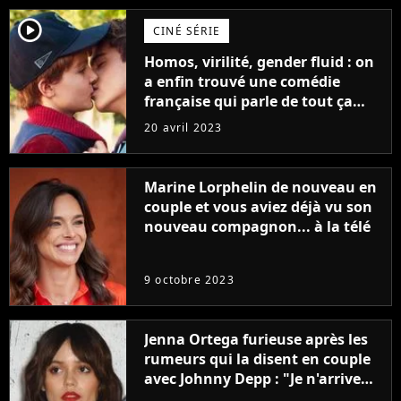
player2
CINÉ SÉRIE
Homos, virilité, gender fluid : on
a enfin trouvé une comédie
française qui parle de tout ça
sans être super ringarde
20 avril 2023
Marine Lorphelin de nouveau en
couple et vous aviez déjà vu son
nouveau compagnon... à la télé
9 octobre 2023
Jenna Ortega furieuse après les
rumeurs qui la disent en couple
avec Johnny Depp : "Je n'arrive
même pas..."