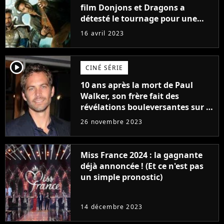
film Donjons et Dragons a
détesté le tournage pour une
raison très spéciale
16 avril 2023
player2
CINÉ SÉRIE
10 ans après la mort de Paul
Walker, son frère fait des
révélations bouleversantes sur la
réaction des acteurs de Fast and
26 novembre 2023
Furious
Miss France 2024 : la gagnante
déjà annoncée ! (Et ce n'est pas
un simple pronostic)
14 décembre 2023