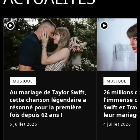
player2
player2
MUSIQUE
MUSIQUE
Au mariage de Taylor Swift,
26 millions de
cette chanson légendaire a
l'immense ca
résonné pour la première
Swift et Trav
fois depuis 62 ans !
leur mariage
6 juillet 2026
4 juillet 2026