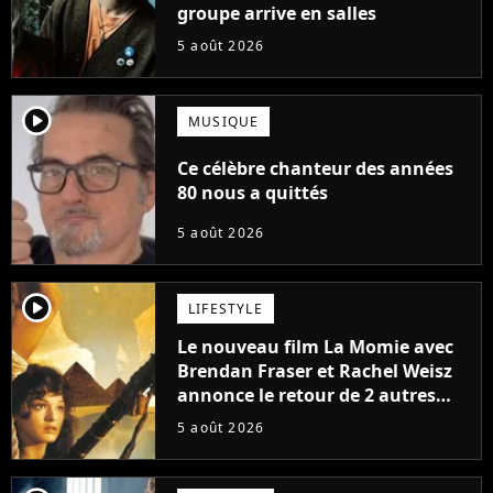
groupe arrive en salles
5 août 2026
player2
MUSIQUE
Ce célèbre chanteur des années
80 nous a quittés
5 août 2026
player2
LIFESTYLE
Le nouveau film La Momie avec
Brendan Fraser et Rachel Weisz
annonce le retour de 2 autres
personnages emblématiques de
5 août 2026
la saga