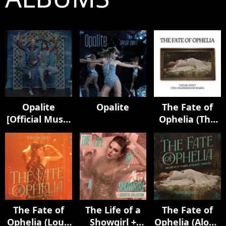
Opalite
Opalite
The Fate of
[Official Music
Ophelia (The
Video
Chainsmokers
(Extended
Remix)
Versions)]
The Fate of
The Life of a
The Fate of
Ophelia (Loud
Showgirl +
Ophelia (Alone