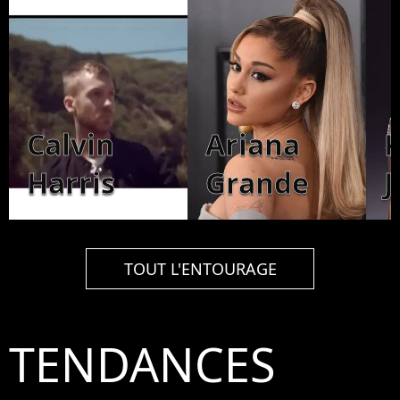
Calvin
Ariana
K
Harris
Grande
J
TOUT L'ENTOURAGE
TENDANCES