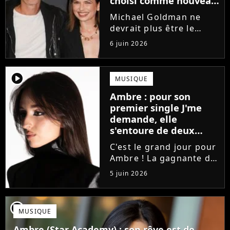
choisi comme nouveau
directeur ?
Michael Goldman ne
devrait plus être le
directeur de la Star
6 juin 2026
Academy lors de la
saison 2026. Et pour lui
succéder, c'est un
player2
MUSIQUE
ancien gagnant de
Ambre : pour son
l'émission de TF1 qui
premier single J'me
sera aujourd'hui...
demande, elle
s'entoure de deux
proches de Slimane
C'est le grand jour pour
Ambre ! La gagnante de
la Star Academy fait ses
5 juin 2026
premiers pas dans
l'industrie en publiant
J'me demande, un
player2
MUSIQUE
premier single que la
chanteuse a
Ambre (Star Academy) : son rêve est de