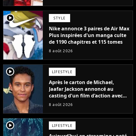
player2
STYLE
Nike annonce 3 paires de Air Max
Plus inspirées d'un manga culte
de 1190 chapitres et 115 tomes
8 août 2026
player2
LIFESTYLE
Après le carton de Michael,
Jaafar Jackson annoncé au
casting d'un film d'action avec
Will Smith
8 août 2026
player2
LIFESTYLE
Aujourd'hui en streaming : noté