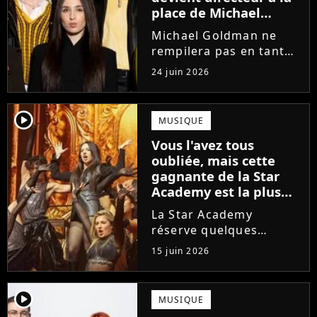
place de Michael
Goldman ? Il donne
Michael Goldman ne
enfin sa réponse
rempilera pas en tant
que directeur de la
24 juin 2026
prochaine saison de la
Star Academy. Mais qui
prendra sa place ? Alors
player2
MUSIQUE
que son nom circule,
Vous l'avez tous
cet ancien gagnant de
oubliée, mais cette
l'émission...
gagnante de la Star
Academy est la plus
écoutée de l'histoire
La Star Academy
de l'émission !
réserve quelques
surprises. Cette
15 juin 2026
gagnante totalement
oubliée de l'émission
est aujourd'hui plus
player2
MUSIQUE
écoutée en streaming