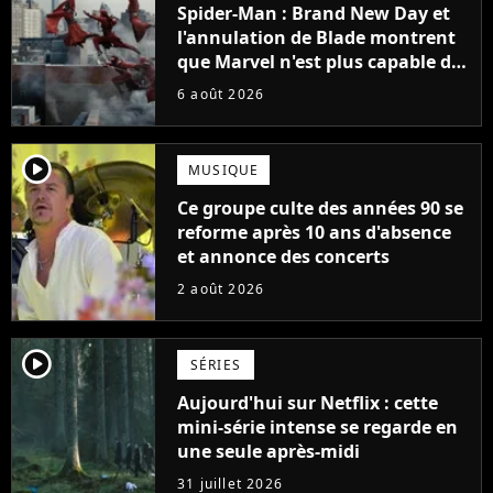
Spider-Man : Brand New Day et
l'annulation de Blade montrent
que Marvel n'est plus capable de
faire quoi que ce soit de simple
6 août 2026
player2
MUSIQUE
Ce groupe culte des années 90 se
reforme après 10 ans d'absence
et annonce des concerts
2 août 2026
player2
SÉRIES
Aujourd'hui sur Netflix : cette
mini-série intense se regarde en
une seule après-midi
31 juillet 2026