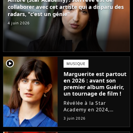
confectionné avec...
collaborer avec cet artiste qui a disparu des
radars, "c'est un génie"
4 juin 2026
player2
MUSIQUE
Marguerite est partout
en 2026 : avant son
premier album Guérir,
un tournage de film !
Révélée à la Star
Academy en 2024,
Marguerite officialise
3 juin 2026
l'arrivée pour l'automne
de son premier album