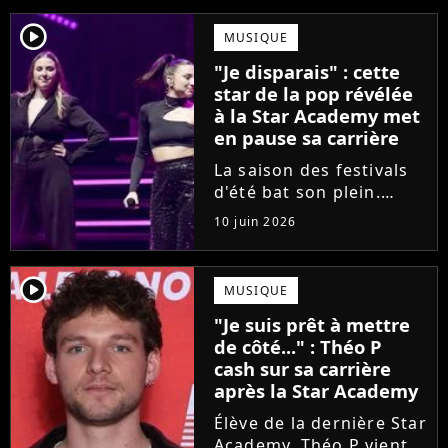
player2
MUSIQUE
"Je disparais" : cette
star de la pop révélée
à la Star Academy met
en pause sa carrière
La saison des festivals
d'été bat son plein.
Avant sa venue à
10 juin 2026
Solidays ou aux
Francofolies, cette
chanteuse phare de la
player2
MUSIQUE
pop francophone fait
"Je suis prêt à mettre
une annonce de taille :
de côté..." : Théo P
une fois sa tournée...
cash sur sa carrière
après la Star Academy
Élève de la dernière Star
Academy, Théo P vient