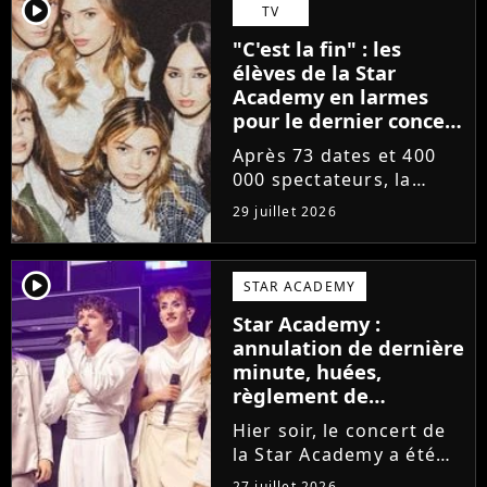
départs annoncés de
player2
TV
Michael Goldman, Lucie
"C'est la fin" : les
Bernardoni et Marlène
élèves de la Star
Schaff. La...
Academy en larmes
pour le dernier concert
de la tournée
Après 73 dates et 400
000 spectateurs, la
tournée de la Star
29 juillet 2026
Academy vient de se
terminer dans les
larmes. Sur les réseaux
player2
STAR ACADEMY
sociaux, les élèves
Star Academy :
adressent un dernier
annulation de dernière
message au public...
minute, huées,
règlement de
comptes... Que s'est-il
Hier soir, le concert de
passé au concert de
la Star Academy a été
Bayonne hier soir ?
mouvementé. Quelques
27 juillet 2026