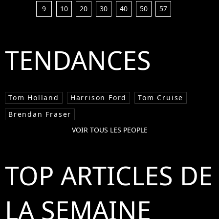
9
10
20
30
40
50
57
TENDANCES
Tom Holland
Harrison Ford
Tom Cruise
Brendan Fraser
VOIR TOUS LES PEOPLE
TOP ARTICLES DE
LA SEMAINE