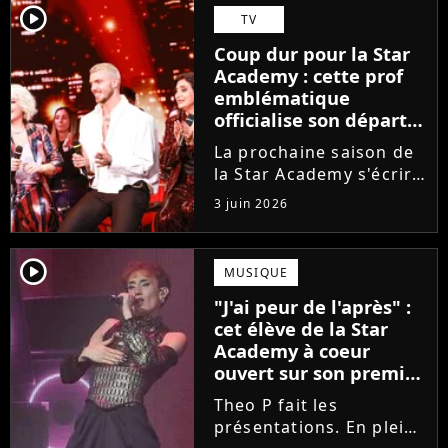
Guérir. En parallèle, la
player2
TV
chanteuse et
Coup dur pour la Star
comédienne rejoindra
Academy : cette prof
Laura Felpin, Harpo...
emblématique
officialise son départ,
"Ça devenait assez
La prochaine saison de
compliqué"
la Star Academy s'écrira
avec une nouvelle
3 juin 2026
recrue dans ses rangs.
Coach d'expression
scénique de l'émission,
player2
MUSIQUE
Marlène Schaff ne
"J'ai peur de l'après" :
rempilera pas à la table
cet élève de la Star
des professeurs...
Academy à coeur
ouvert sur son premier
single intime
Theo P fait les
présentations. En pleine