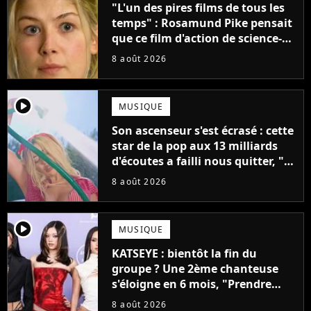
"L'un des pires films de tous les
temps" : Rosamund Pike pensait
que ce film d'action de science-
fiction avec Dwayne Johnson
8 août 2026
mettrait fin à sa carrière
player2
MUSIQUE
Son ascenseur s'est écrasé : cette
star de la pop aux 13 milliards
d'écoutes a failli nous quitter, "Je
pensais ne plus jamais chanter"
8 août 2026
player2
MUSIQUE
KATSEYE : bientôt la fin du
groupe ? Une 2ème chanteuse
s'éloigne en 6 mois, "Prendre
cette décision n’a pas été facile"
8 août 2026