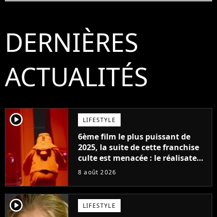
DERNIÈRES
ACTUALITÉS
player2
LIFESTYLE
6ème film le plus puissant de
2025, la suite de cette franchise
culte est menacée : le réalisateur
claque la porte pour "différends
8 août 2026
créatifs"
player2
LIFESTYLE