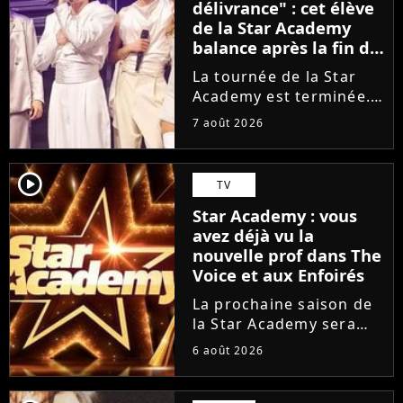
délivrance" : cet élève
de la Star Academy
balance après la fin de
la tournée
La tournée de la Star
Academy est terminée.
L'occasion pour les
7 août 2026
élèves de vaquer à leurs
projets solos. En
parallèle, cet élève sort
player2
TV
du silence et se dit
Star Academy : vous
soulagé de ne plus être
avez déjà vu la
sur...
nouvelle prof dans The
Voice et aux Enfoirés
La prochaine saison de
la Star Academy sera
incarnée par une
6 août 2026
nouvelle génération de
professeurs après les