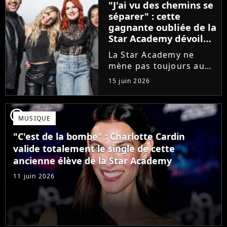
"J'ai vu des chemins se
que Jenifer et Nolwenn
séparer" : cette
Leroy !
gagnante oubliée de la
Star Academy dévoile
l'envers du décor du
La Star Academy ne
métier
mène pas toujours au
succès. Après l'échec de
15 juin 2026
son premier album,
Anisha Jo, gagnante de
la Star Academy 2022, a
player2
MUSIQUE
vu beaucoup de portes
se fermer. Sur
"C'est de la bombe" : Charlotte Cardin
Instagram, elle...
valide totalement le single de cette
ancienne élève de la Star Academy
11 juin 2026