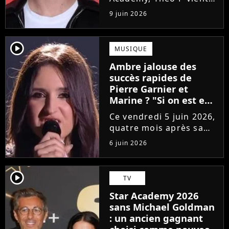
de sortir son premier
9 juin 2026
single Garçon solide. En
interview, l'ancien
candidat se livre à
player2
MUSIQUE
coeur ouvert sur
Ambre jalouse des
l'avenir incertain dans
succès rapides de
le milieu...
Pierre Garnier et
Marine ? "Si on est en
compétition..."
Ce vendredi 5 juin 2026,
quatre mois après sa
victoire à la Star
6 juin 2026
Academy, Ambre a
dévoilé J'me demande,
son premier single. Une
player2
TV
chanson arrivée
Star Academy 2026
tardivement vis-à-vis
sans Michael Goldman
des carrières...
: un ancien gagnant