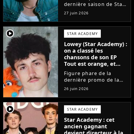
dernière saison de Star
Academy, Bastiaan fait
27 juin 2026
enfin les présentations
en musique. Découvrez
son premier single
player2
STAR ACADEMY
Château, très Troye
Lowey (Star Academy) :
Sivan dans l'esprit, et
on a classé les
son...
chansons de son EP
Tout est orange, et
voici la meilleure !
Figure phare de la
dernière promo de la
Star Academy, Léo se
26 juin 2026
lance enfin. Sous le nom
de scène Lowey, l'artiste
de 25 ans dévoile un
player2
STAR ACADEMY
premier EP énergique et
Star Academy : cet
très prometteur
ancien gagnant
nommé...
devient directeur à la