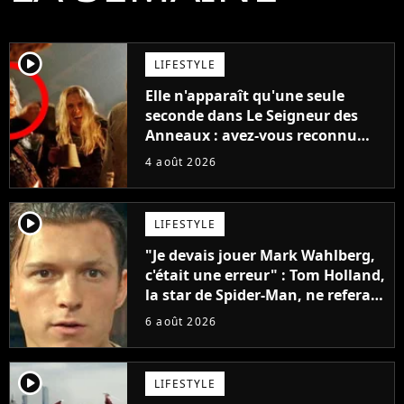
player2
LIFESTYLE
Elle n'apparaît qu'une seule
seconde dans Le Seigneur des
Anneaux : avez-vous reconnu
cette légende du cinéma dans la
4 août 2026
saga ?
player2
LIFESTYLE
"Je devais jouer Mark Wahlberg,
c'était une erreur" : Tom Holland,
la star de Spider-Man, ne referait
pas ce blockbuster
6 août 2026
player2
LIFESTYLE