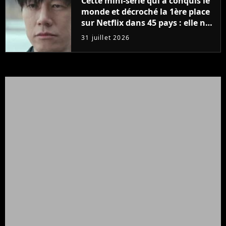
Cette mini-série qui a conquis le
monde et décroché la 1ère place
sur Netflix dans 45 pays : elle ne
compte que 10 épisodes et c'est
31 juillet 2026
un phénomène mondial