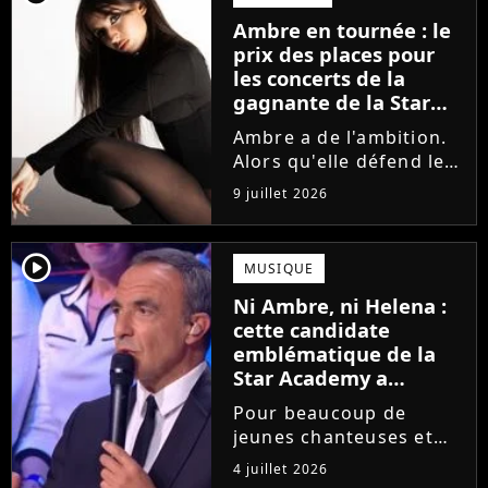
la parution du single Je
Ambre en tournée : le
fais de mon mieux. Le
prix des places pour
demi-finaliste...
les concerts de la
gagnante de la Star
Academy !
Ambre a de l'ambition.
Alors qu'elle défend le
single J'me demande et
9 juillet 2026
qu'elle prépare son
premier album, la
gagnante de la dernière
player2
MUSIQUE
saison de la Star
Ni Ambre, ni Helena :
Academy annonce les
cette candidate
dates de sa...
emblématique de la
Star Academy a
souffert après
Pour beaucoup de
l'émission, "J'étais
jeunes chanteuses et
traitée de potiche"
chanteurs, la Star
4 juillet 2026
Academy est un rêve.