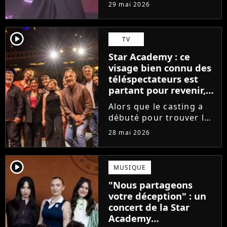
tournée, l'élève de la
29 mai 2026
Star Academy dévoile
son tout premier single.
Avec Garçon solide, le
player2
TV
chanteur livre une
Star Academy : ce
facette plus fragile de
visage bien connu des
sa personnalité....
téléspectateurs est
partant pour revenir,
sauf que la place est
Alors que le casting a
déjà prise
débuté pour trouver les
prochains Pierre
28 mai 2026
Garnier, Marine ou
Ambre, une professeure
emblématique de la Star
player2
MUSIQUE
Academy se positionne
"Nous partageons
pour enseigner le chant
votre déception" : un
aux...
concert de la Star
Academy