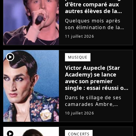
d'être comparé aux
autres élèves de la
Star Academy
Quelques mois après
son élimination de la
Star Academy, Bastiaan
11 juillet 2026
tente de lancer sa
carrière dans la
musique. Et pour ça, le
player2
MUSIQUE
chanteur a récemment
Victor Aupecle (Star
dévoilé "Château", son
Academy) se lance
premier single....
avec son premier
single : essai réussi ou
manqué ? Voici notre
Dans le sillage de ses
avis !
camarades Ambre,
Bastiaan ou Melissa,
10 juillet 2026
Victor Aupecle lance
son projet musical ce
vendredi 10 juillet avec
player2
CONCERTS