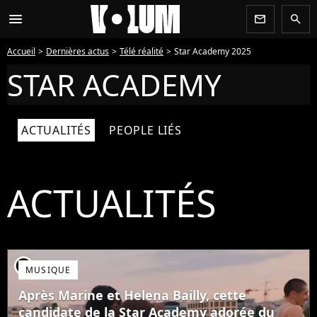
menu
newsletter
search
Accueil
Dernières actus
Télé réalité
Star Academy 2025
STAR ACADEMY
ACTUALITÉS
PEOPLE LIÉS
ACTUALITÉS
player2
MUSIQUE
Après Marine et Helena Bailly, cette
candidate de la Star Academy adorée du