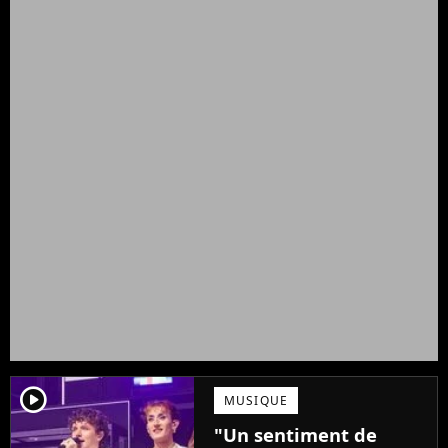
player2
MUSIQUE
"Un sentiment de