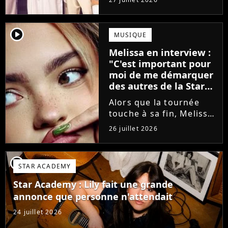
minutes avant le show,
trois élèves ont
annoncé ne pas vouloir
player2
MUSIQUE
monter sur scène pour
Melissa en interview :
des raisons politiques.
"C'est important pour
Leur...
moi de me démarquer
des autres de la Star
Academy"
Alors que la tournée
touche à sa fin, Melissa
se confie en interview
26 juillet 2026
sur Volum sur la
création de son EP tout
va bien (j'crois), son
player2
STAR ACADEMY
envie de gommer
l'étiquette Star
Star Academy : Lily fait une grande
Academy, le jeu...
annonce que personne n'attendait
24 juillet 2026