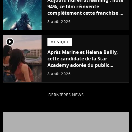
94%, ce film réinvente
complètement cette franchise de
science-fiction vieille de 40 ans
8 août 2026
player2
MUSIQUE
Après Marine et Helena Bailly,
cette candidate de la Star
Academy adorée du public
annonce son premier album,
8 août 2026
"C'est tellement puissant"
DERNIÈRES NEWS