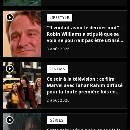
player2
LIFESTYLE
"Il voulait avoir le dernier mot" :
Robin Williams a stipulé que sa
voix ne pourrait pas être utilisée
avant 2039, pourtant Disney
3 août 2026
possède des enregistrements
inédits
player2
CINÉMA
Ce soir à la télévision : ce film
Marvel avec Tahar Rahim diffusé
pour la toute première fois en
France
2 août 2026
player2
SÉRIES