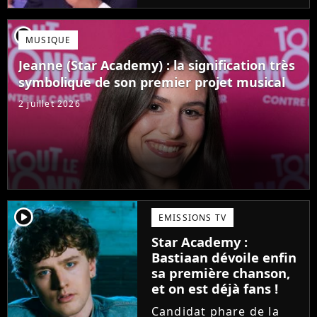
Mais comme l'a rappelé
une ancienne gagnante,
player2
MUSIQUE
l'émission de TF1 n'est
pas toujours simple à
Jeanne (Star Academy) : la signification très
vivre.
symbolique de son premier projet musical
2 juillet 2026
player2
EMISSIONS TV
Star Academy :
Bastiaan dévoile enfin
sa première chanson,
et on est déjà fans !
Candidat phare de la