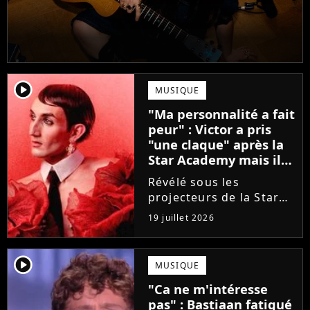
player2
MUSIQUE
"Ma personnalité a fait
peur" : Victor a pris
"une claque" après la
Star Academy mais il
en est ressorti plus
Révélé sous les
fort (interview)
projecteurs de la Star
Academy, Victor a fait
19 juillet 2026
face à la réalité brutale
de l'industrie musicale
après sa sortie de
player2
MUSIQUE
l'émission. Face à des
"Ca ne m'intéresse
maisons de disques
pas" : Bastiaan fatigué
frileuses,...