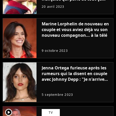
sans être super ringarde
20 avril 2023
Marine Lorphelin de nouveau en
couple et vous aviez déjà vu son
nouveau compagnon... à la télé
9 octobre 2023
Jenna Ortega furieuse après les
rumeurs qui la disent en couple
avec Johnny Depp : "Je n'arrive
même pas..."
5 septembre 2023
player2
TV