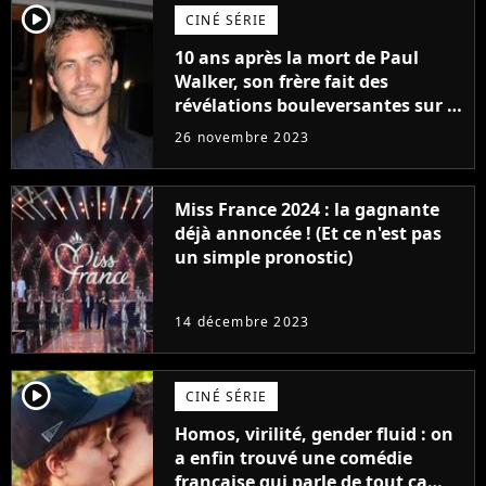
player2
CINÉ SÉRIE
10 ans après la mort de Paul
Walker, son frère fait des
révélations bouleversantes sur la
réaction des acteurs de Fast and
26 novembre 2023
Furious
Miss France 2024 : la gagnante
déjà annoncée ! (Et ce n'est pas
un simple pronostic)
14 décembre 2023
player2
CINÉ SÉRIE
Homos, virilité, gender fluid : on
a enfin trouvé une comédie
française qui parle de tout ça