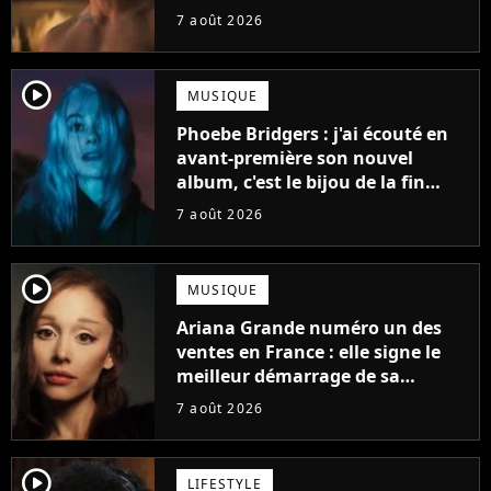
gueule
7 août 2026
player2
MUSIQUE
Phoebe Bridgers : j'ai écouté en
avant-première son nouvel
album, c'est le bijou de la fin
d'été
7 août 2026
player2
MUSIQUE
Ariana Grande numéro un des
ventes en France : elle signe le
meilleur démarrage de sa
carrière avec son album Petal
7 août 2026
player2
LIFESTYLE