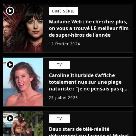
player2
CINÉ SÉRIE
Madame Web : ne cherchez plus,
on vous a trouvé LE meilleur film
de super-héros de l'année
12 février 2024
player2
TV
Caroline Ithurbide s'affiche
totalement nue sur une plage
naturiste : "je ne pensais pas que
j'arriverais à le faire..."
25 juillet 2023
player2
TV
Deux stars de télé-réalité
débarquent sur Jacquie et Michel