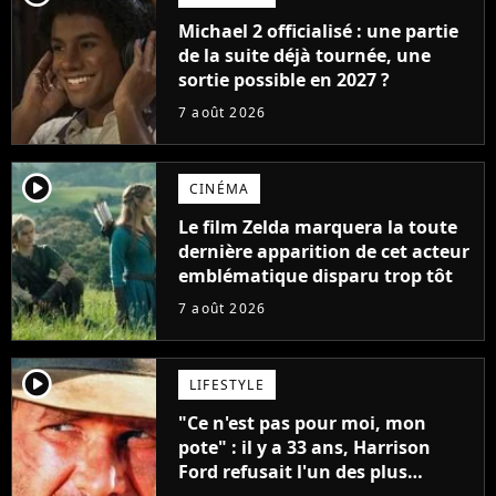
Michael 2 officialisé : une partie
de la suite déjà tournée, une
sortie possible en 2027 ?
7 août 2026
player2
CINÉMA
Le film Zelda marquera la toute
dernière apparition de cet acteur
emblématique disparu trop tôt
7 août 2026
player2
LIFESTYLE
"Ce n'est pas pour moi, mon
pote" : il y a 33 ans, Harrison
Ford refusait l'un des plus