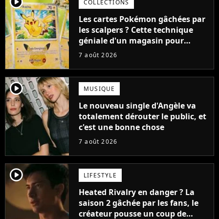
player2
COLLECTIONS
Les cartes Pokémon gâchées par
les scalpers ? Cette technique
géniale d'un magasin pour
ruiner les revendeurs
7 août 2026
player2
MUSIQUE
Le nouveau single d'Angèle va
totalement dérouter le public, et
c'est une bonne chose
7 août 2026
player2
LIFESTYLE
Heated Rivalry en danger ? La
saison 2 gâchée par les fans, le
créateur pousse un coup de