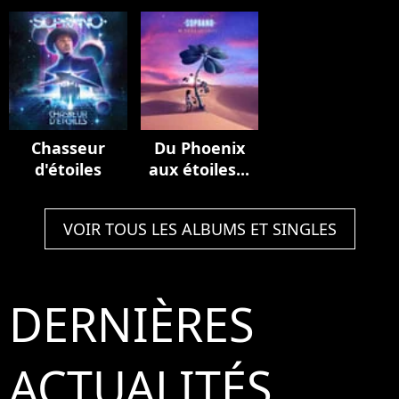
de France
Multiverse
(Stadium
(Live au Stade
Edition
Edition)
de France,
2023)
Chasseur
Du Phoenix
d'étoiles
aux étoiles...
VOIR TOUS LES ALBUMS ET SINGLES
DERNIÈRES
ACTUALITÉS