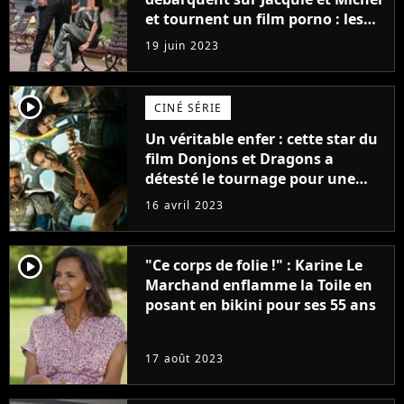
et tournent un film porno : les
premières images du tournage
19 juin 2023
(exclu)
player2
CINÉ SÉRIE
Un véritable enfer : cette star du
film Donjons et Dragons a
détesté le tournage pour une
raison très spéciale
16 avril 2023
player2
"Ce corps de folie !" : Karine Le
Marchand enflamme la Toile en
posant en bikini pour ses 55 ans
17 août 2023