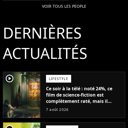
VOIR TOUS LES PEOPLE
DERNIÈRES
ACTUALITÉS
player2
LIFESTYLE
Ce soir à la télé : noté 24%, ce
film de science-fiction est
complètement raté, mais il
aurait pu être encore pire à
7 août 2026
cause de son acteur