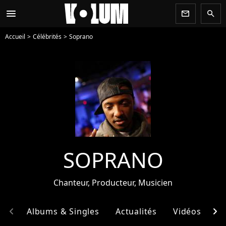
menu
newsletter
search
Accueil
Célébrités
Soprano
SOPRANO
Chanteur, Producteur, Musicien
chevron_left
chevron_right
hie
Albums & Singles
Actualités
Vidéos
E