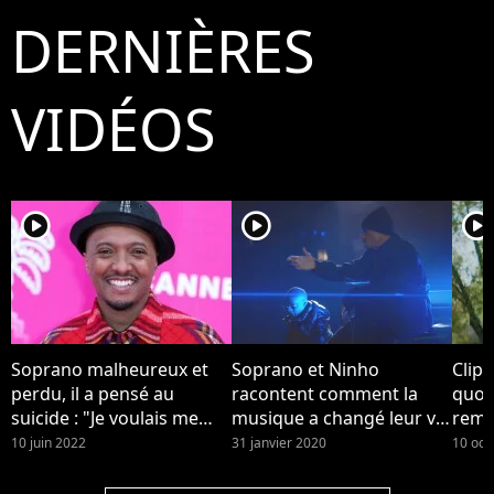
DERNIÈRES
VIDÉOS
player2
player2
player2
Soprano malheureux et
Soprano et Ninho
Clip 
perdu, il a pensé au
racontent comment la
quot
suicide : "Je voulais me
musique a changé leur vie
reme
casser de ce monde
dans le clip "Musica"
son 
10 juin 2022
31 janvier 2020
10 oct
pourri"
touc