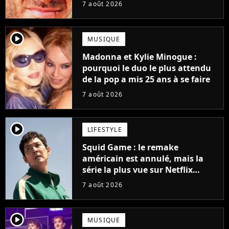
grands succès de tous les temps
7 août 2026
player2
MUSIQUE
Madonna et Kylie Minogue :
pourquoi le duo le plus attendu
de la pop a mis 25 ans à se faire
7 août 2026
player2
LIFESTYLE
Squid Game : le remake
américain est annulé, mais la
série la plus vue sur Netflix
pourrait avoir une version
7 août 2026
française
player2
MUSIQUE