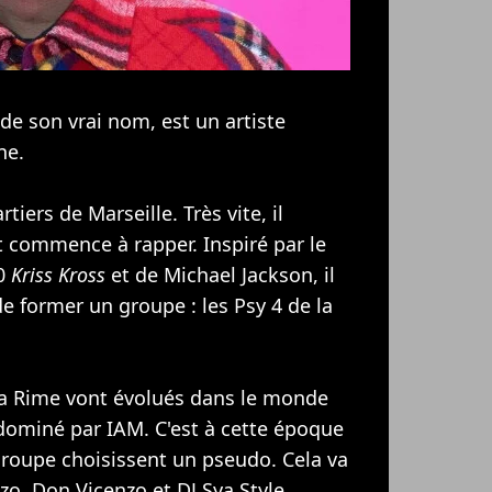
 son vrai nom, est un artiste
ne.
iers de Marseille. Très vite, il
et commence à rapper. Inspiré par le
90
Kriss Kross
et de
Michael Jackson
, il
de former un groupe : les
Psy 4 de la
la Rime vont évolués dans le monde
 dominé par
IAM
. C'est à cette époque
oupe choisissent un pseudo. Cela va
o, Don Vicenzo et DJ Sya Style.