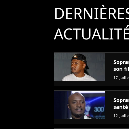
DERNIÈRE
ACTUALIT
Sopra
son fi
17 juill
Sopra
santé
12 juill