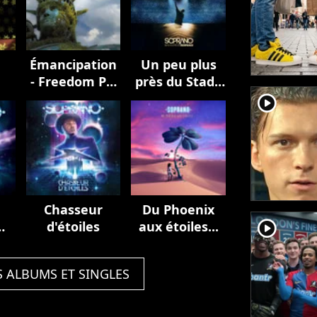
Émancipation
Un peu plus
- Freedom Pt.
près du Stade
II
de France
player2
(Live au Stade
de France,
2023)
Chasseur
Du Phoenix
player2
d'étoiles
aux étoiles...
S ALBUMS ET SINGLES