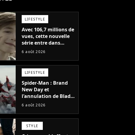
LIFESTYLE
Avec 106,7 millions de
vues, cette nouvelle
série entre dans
l'histoire de Netflix en
6 août 2026
seulement 48 jours
LIFESTYLE
Spider-Man : Brand
New Day et
l'annulation de Blade
montrent que Marvel
6 août 2026
n'est plus capable de
faire quoi que ce soit
de simple
STYLE