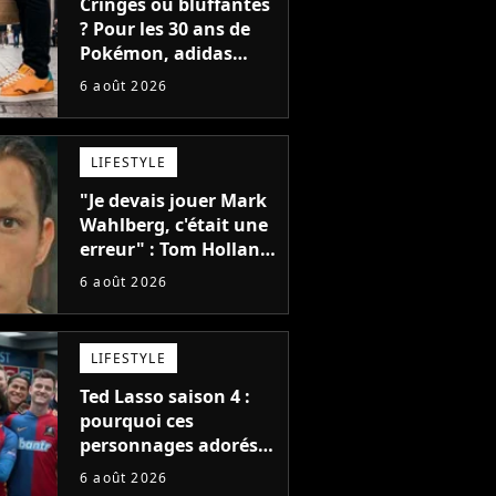
Cringes ou bluffantes
? Pour les 30 ans de
Pokémon, adidas
dévoile une énorme
6 août 2026
collection de sneakers
et je ne sais pas quoi
en penser
LIFESTYLE
"Je devais jouer Mark
Wahlberg, c'était une
erreur" : Tom Holland,
la star de Spider-Man,
6 août 2026
ne referait pas ce
blockbuster
LIFESTYLE
Ted Lasso saison 4 :
pourquoi ces
personnages adorés
des fans ne sont pas
6 août 2026
dans la suite ?