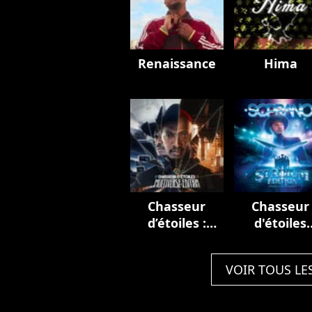
Renaissance
Hima
Chasseur
Chasseur
d’étoiles :
d'étoiles
Multiverse
(Stadium
Edition
Edition)
VOIR TOUS LE