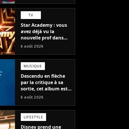
TV
Star Academy : vous
avez déjà vu la
nouvelle prof dans
The Voice et aux
6 août 2026
Enfoirés
MUSIQUE
Descendu en flèche
par la critique à sa
sortie, cet album est
en train de devenir le
6 août 2026
plus populaire de son
auteur
LIFESTYLE
Disney prend une