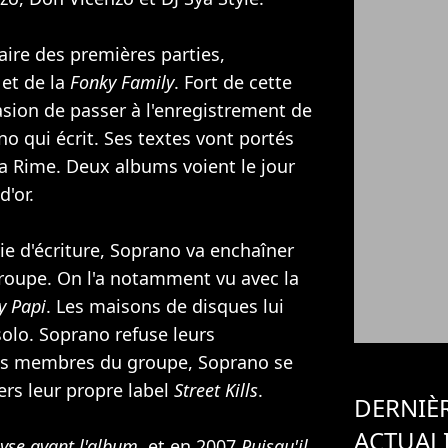
ire des premières parties,
et de la
Fonky Family
. Fort de cette
casion de passer à l'enregistrement de
o qui écrit. Ses textes vont portés
a Rime. Deux albums voient le jour
d'or.
ie d'écriture, Soprano va enchaîner
 groupe. On l'a notamment vu avec la
y Papi
. Les maisons de disques lui
olo. Soprano refuse leurs
les membres du groupe, Soprano se
ers leur propre label
Street Kills
.
DERNIÈ
ACTUAL
yse avant l'album
, et en 2007
Puisqu'il