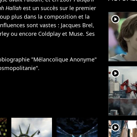
ah Hallah
est un succès sur le premier
oup plus dans la composition et la
player2
nfluences sont vastes : Jacques Brel,
rley
ou encore
Coldplay
et
Muse
. Ses
tobiographie "Mélancolique Anonyme"
osmopolitanie".
player2
player2