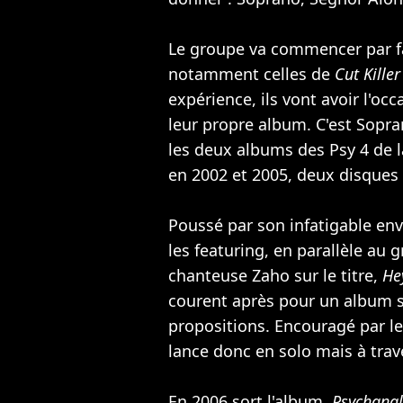
Le groupe va commencer par fa
notamment celles de
Cut Killer
expérience, ils vont avoir l'oc
leur propre album. C'est Sopran
les deux albums des Psy 4 de l
en 2002 et 2005, deux disques 
Poussé par son infatigable env
les featuring, en parallèle au
chanteuse
Zaho
sur le titre,
He
courent après pour un album s
propositions. Encouragé par 
lance donc en solo mais à trav
En 2006 sort l'album,
Psychanal