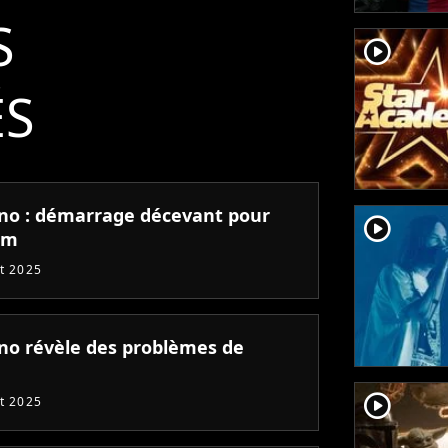
S
player2
ÉS
no : démarrage décevant pour
player2
lm
et 2025
no révèle des problèmes de
player2
et 2025