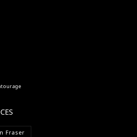
ntourage
CES
n Fraser