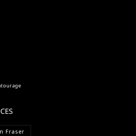
ntourage
CES
n Fraser