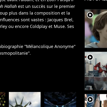
ah Hallah
est un succès sur le premier
oup plus dans la composition et la
player2
nfluences sont vastes : Jacques Brel,
rley
ou encore
Coldplay
et
Muse
. Ses
tobiographie "Mélancolique Anonyme"
osmopolitanie".
player2
player2