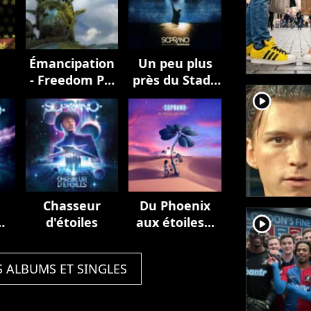
Émancipation
Un peu plus
- Freedom Pt.
près du Stade
II
de France
player2
(Live au Stade
de France,
2023)
Chasseur
Du Phoenix
player2
d'étoiles
aux étoiles...
S ALBUMS ET SINGLES