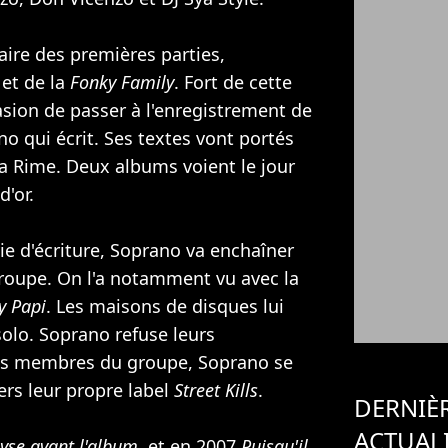
ire des premières parties,
et de la
Fonky Family
. Fort de cette
casion de passer à l'enregistrement de
o qui écrit. Ses textes vont portés
a Rime. Deux albums voient le jour
d'or.
ie d'écriture, Soprano va enchaîner
 groupe. On l'a notamment vu avec la
y Papi
. Les maisons de disques lui
olo. Soprano refuse leurs
les membres du groupe, Soprano se
ers leur propre label
Street Kills
.
DERNIÈ
ACTUAL
yse avant l'album
, et en 2007
Puisqu'il