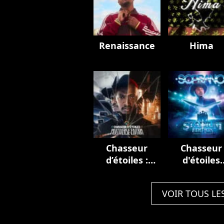
Renaissance
Hima
Chasseur
Chasseur
d’étoiles :
d'étoiles
Multiverse
(Stadium
Edition
Edition)
VOIR TOUS LE