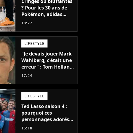
Cringes ou bluffantes
? Pour les 30 ans de
Pokémon, adidas
dévoile une énorme
18:22
collection de sneakers
et je ne sais pas quoi
en penser
LIFESTYLE
"Je devais jouer Mark
Wahlberg, c'était une
erreur" : Tom Holland,
la star de Spider-Man,
17:24
ne referait pas ce
blockbuster
LIFESTYLE
Ted Lasso saison 4 :
pourquoi ces
personnages adorés
des fans ne sont pas
16:18
dans la suite ?