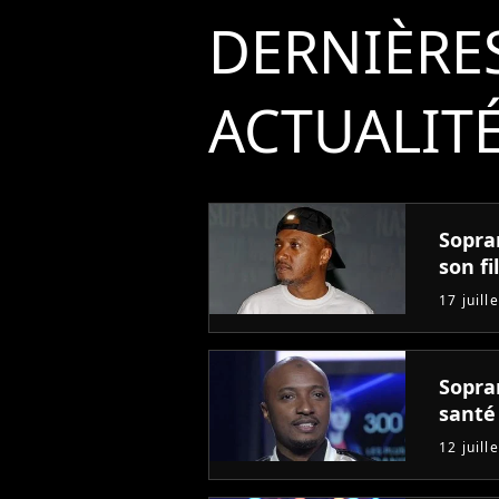
DERNIÈRE
ACTUALIT
Sopra
son fi
17 juill
Sopra
santé
12 juill