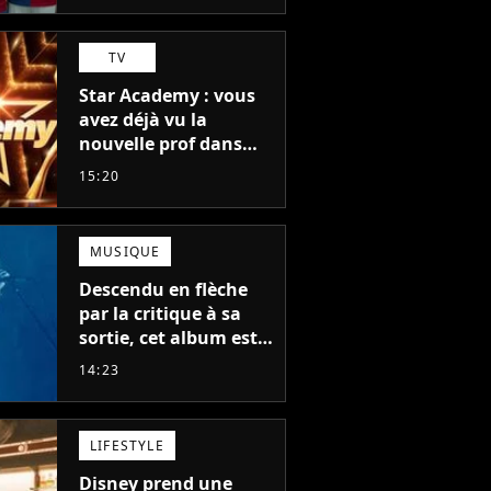
TV
Star Academy : vous
avez déjà vu la
nouvelle prof dans
The Voice et aux
15:20
Enfoirés
MUSIQUE
Descendu en flèche
par la critique à sa
sortie, cet album est
en train de devenir le
14:23
plus populaire de son
auteur
LIFESTYLE
Disney prend une