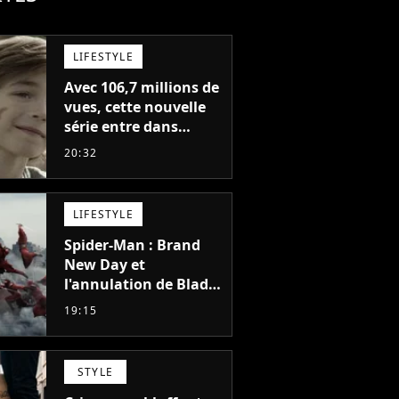
LIFESTYLE
Avec 106,7 millions de
vues, cette nouvelle
série entre dans
l'histoire de Netflix en
20:32
seulement 48 jours
LIFESTYLE
Spider-Man : Brand
New Day et
l'annulation de Blade
montrent que Marvel
19:15
n'est plus capable de
faire quoi que ce soit
de simple
STYLE