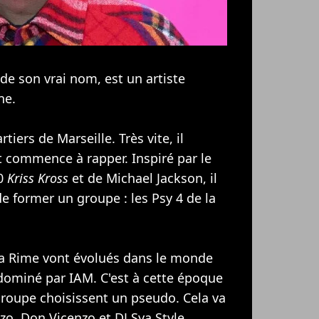
 son vrai nom, est un artiste
ne.
iers de Marseille. Très vite, il
et commence à rapper. Inspiré par le
90
Kriss Kross
et de
Michael Jackson
, il
de former un groupe : les
Psy 4 de la
la Rime vont évolués dans le monde
 dominé par
IAM
. C'est à cette époque
oupe choisissent un pseudo. Cela va
o, Don Vicenzo et DJ Sya Style.