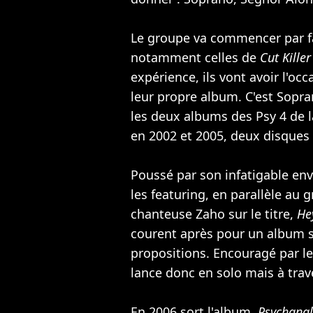
Le groupe va commencer par fa
notamment celles de
Cut Killer
expérience, ils vont avoir l'oc
leur propre album. C'est Sopran
les deux albums des Psy 4 de l
en 2002 et 2005, deux disques 
Poussé par son infatigable env
les featuring, en parallèle au
chanteuse
Zaho
sur le titre,
He
courent après pour un album s
propositions. Encouragé par 
lance donc en solo mais à trav
En 2006 sort l'album,
Psychanal