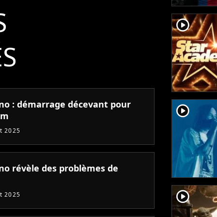
S
player2
ÉS
no : démarrage décevant pour
player2
lm
et 2025
no révèle des problèmes de
player2
et 2025