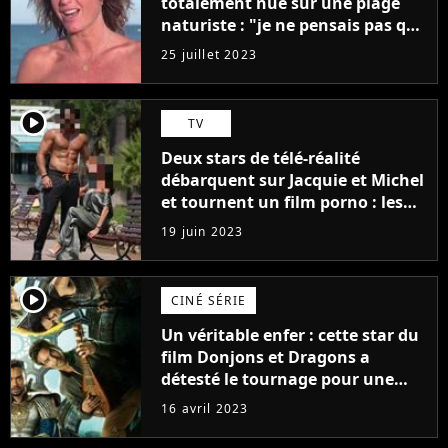
totalement nue sur une plage
naturiste : "je ne pensais pas que
j'arriverais à le faire..."
25 juillet 2023
player2
TV
Deux stars de télé-réalité
débarquent sur Jacquie et Michel
et tournent un film porno : les
premières images du tournage
19 juin 2023
(exclu)
player2
CINÉ SÉRIE
Un véritable enfer : cette star du
film Donjons et Dragons a
détesté le tournage pour une
raison très spéciale
16 avril 2023