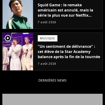
Squid Game : le remake
américain est annulé, mais la
série la plus vue sur Netflix
pourrait avoir une version
7 août 2026
française
player2
MUSIQUE
"Un sentiment de délivrance" :
cet élève de la Star Academy
balance après la fin de la tournée
7 août 2026
DERNIÈRES NEWS