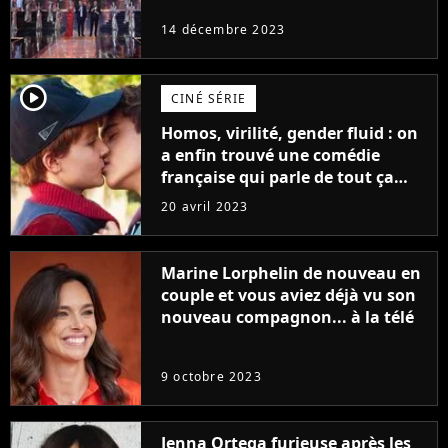
14 décembre 2023
player2
CINÉ SÉRIE
Homos, virilité, gender fluid : on
a enfin trouvé une comédie
française qui parle de tout ça
sans être super ringarde
20 avril 2023
Marine Lorphelin de nouveau en
couple et vous aviez déjà vu son
nouveau compagnon... à la télé
9 octobre 2023
Jenna Ortega furieuse après les