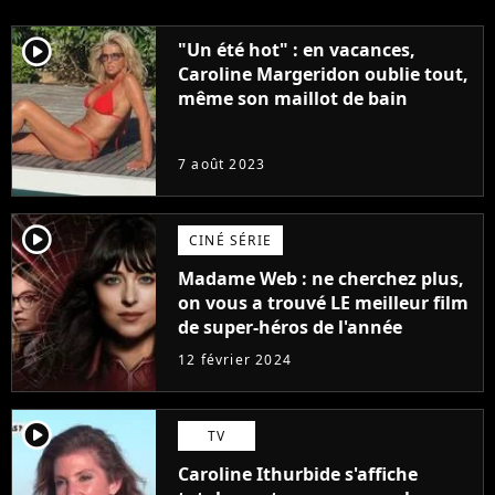
player2
"Un été hot" : en vacances,
Caroline Margeridon oublie tout,
même son maillot de bain
7 août 2023
player2
CINÉ SÉRIE
Madame Web : ne cherchez plus,
on vous a trouvé LE meilleur film
de super-héros de l'année
12 février 2024
player2
TV
Caroline Ithurbide s'affiche