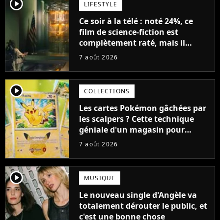
player2
LIFESTYLE
Ce soir à la télé : noté 24%, ce
film de science-fiction est
complètement raté, mais il
aurait pu être encore pire à
7 août 2026
cause de son acteur
player2
COLLECTIONS
Les cartes Pokémon gâchées par
les scalpers ? Cette technique
géniale d'un magasin pour
ruiner les revendeurs
7 août 2026
player2
MUSIQUE
Le nouveau single d'Angèle va
totalement dérouter le public, et
c'est une bonne chose