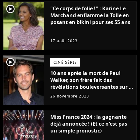
player2
"Ce corps de folie !" : Karine Le
Marchand enflamme la Toile en
posant en bikini pour ses 55 ans
17 août 2023
player2
CINÉ SÉRIE
10 ans après la mort de Paul
Walker, son frère fait des
révélations bouleversantes sur la
réaction des acteurs de Fast and
26 novembre 2023
Furious
Miss France 2024 : la gagnante
déjà annoncée ! (Et ce n'est pas
un simple pronostic)