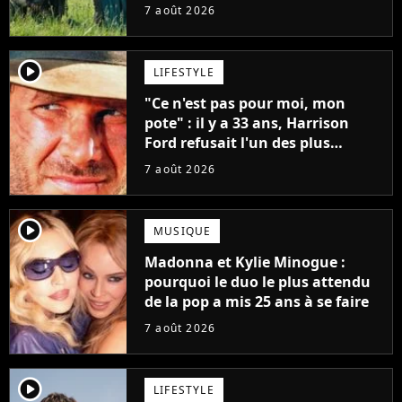
7 août 2026
player2
LIFESTYLE
"Ce n'est pas pour moi, mon
pote" : il y a 33 ans, Harrison
Ford refusait l'un des plus
grands succès de tous les temps
7 août 2026
player2
MUSIQUE
Madonna et Kylie Minogue :
pourquoi le duo le plus attendu
de la pop a mis 25 ans à se faire
7 août 2026
player2
LIFESTYLE