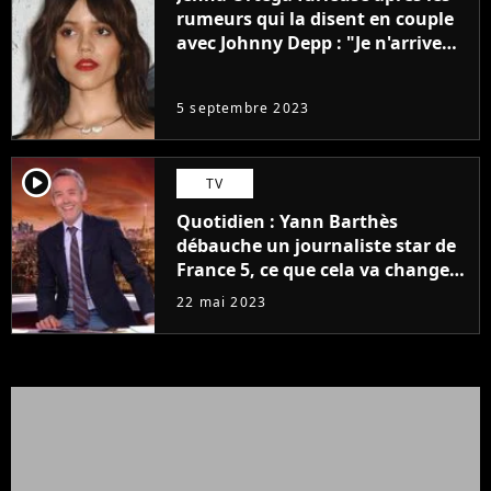
rumeurs qui la disent en couple
avec Johnny Depp : "Je n'arrive
même pas..."
5 septembre 2023
player2
TV
Quotidien : Yann Barthès
débauche un journaliste star de
France 5, ce que cela va changer
à la rentrée
22 mai 2023