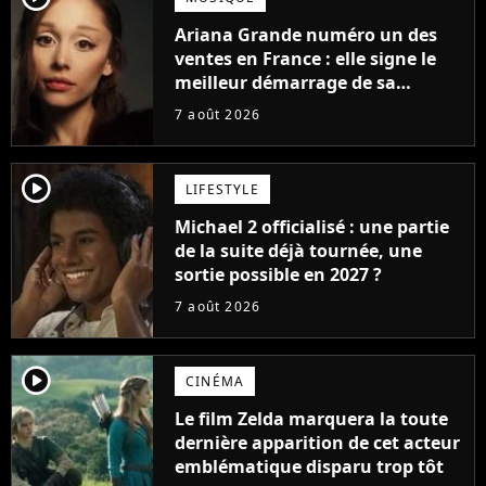
Ariana Grande numéro un des
ventes en France : elle signe le
meilleur démarrage de sa
carrière avec son album Petal
7 août 2026
player2
LIFESTYLE
Michael 2 officialisé : une partie
de la suite déjà tournée, une
sortie possible en 2027 ?
7 août 2026
player2
CINÉMA
Le film Zelda marquera la toute
dernière apparition de cet acteur
emblématique disparu trop tôt