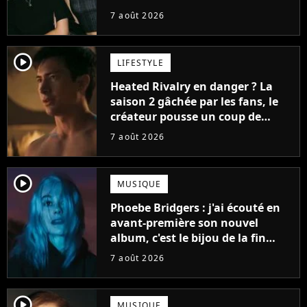
7 août 2026
player2
LIFESTYLE
Heated Rivalry en danger ? La
saison 2 gâchée par les fans, le
créateur pousse un coup de
gueule
7 août 2026
player2
MUSIQUE
Phoebe Bridgers : j'ai écouté en
avant-première son nouvel
album, c'est le bijou de la fin
d'été
7 août 2026
player2
MUSIQUE