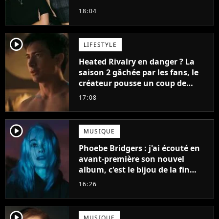
18:04
player2
LIFESTYLE
Heated Rivalry en danger ? La
saison 2 gâchée par les fans, le
créateur pousse un coup de
gueule
17:08
player2
MUSIQUE
Phoebe Bridgers : j'ai écouté en
avant-première son nouvel
album, c'est le bijou de la fin
d'été
16:26
player2
MUSIQUE