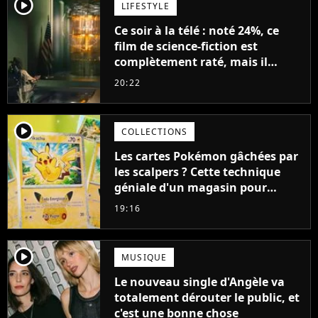
player2
LIFESTYLE
Ce soir à la télé : noté 24%, ce
film de science-fiction est
complètement raté, mais il
aurait pu être encore pire à
20:22
cause de son acteur
player2
COLLECTIONS
Les cartes Pokémon gâchées par
les scalpers ? Cette technique
géniale d'un magasin pour
ruiner les revendeurs
19:16
player2
MUSIQUE
Le nouveau single d'Angèle va
totalement dérouter le public, et
c'est une bonne chose