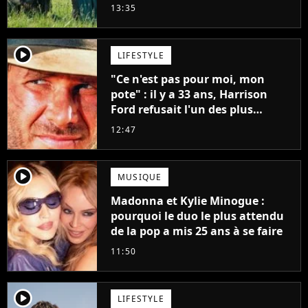
13:35
player2
LIFESTYLE
"Ce n'est pas pour moi, mon
pote" : il y a 33 ans, Harrison
Ford refusait l'un des plus
grands succès de tous les temps
12:47
player2
MUSIQUE
Madonna et Kylie Minogue :
pourquoi le duo le plus attendu
de la pop a mis 25 ans à se faire
11:50
player2
LIFESTYLE