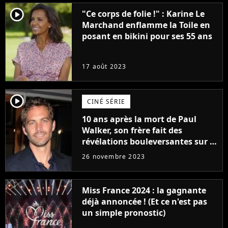
player2
"Ce corps de folie !" : Karine Le
Marchand enflamme la Toile en
posant en bikini pour ses 55 ans
17 août 2023
player2
CINÉ SÉRIE
10 ans après la mort de Paul
Walker, son frère fait des
révélations bouleversantes sur la
réaction des acteurs de Fast and
26 novembre 2023
Furious
Miss France 2024 : la gagnante
déjà annoncée ! (Et ce n'est pas
un simple pronostic)