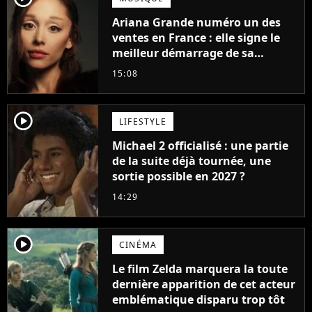
Ariana Grande numéro un des
ventes en France : elle signe le
meilleur démarrage de sa
carrière avec son album Petal
15:08
player2
LIFESTYLE
Michael 2 officialisé : une partie
de la suite déjà tournée, une
sortie possible en 2027 ?
14:29
player2
CINÉMA
Le film Zelda marquera la toute
dernière apparition de cet acteur
emblématique disparu trop tôt