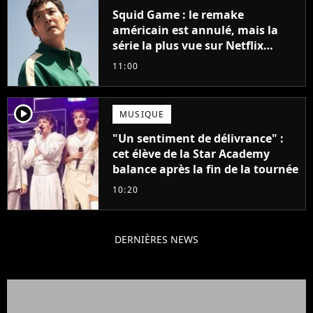
Squid Game : le remake
américain est annulé, mais la
série la plus vue sur Netflix
pourrait avoir une version
11:00
française
player2
MUSIQUE
"Un sentiment de délivrance" :
cet élève de la Star Academy
balance après la fin de la tournée
10:20
DERNIÈRES NEWS