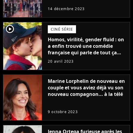
14 décembre 2023
player2
CINÉ SÉRIE
Homos, virilité, gender fluid : on
a enfin trouvé une comédie
française qui parle de tout ça
sans être super ringarde
20 avril 2023
Marine Lorphelin de nouveau en
couple et vous aviez déjà vu son
nouveau compagnon... à la télé
9 octobre 2023
Jenna Ortega furieuse après les