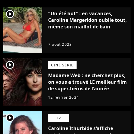
player2
"Un été hot" : en vacances,
Caroline Margeridon oublie tout,
même son maillot de bain
7 août 2023
player2
CINÉ SÉRIE
Madame Web : ne cherchez plus,
on vous a trouvé LE meilleur film
de super-héros de l'année
12 février 2024
player2
TV
Caroline Ithurbide s'affiche