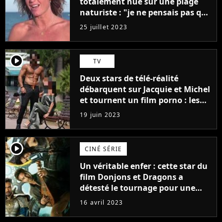
totalement nue sur une plage
naturiste : "je ne pensais pas que
j'arriverais à le faire..."
25 juillet 2023
player2
TV
Deux stars de télé-réalité
débarquent sur Jacquie et Michel
et tournent un film porno : les
premières images du tournage
19 juin 2023
(exclu)
player2
CINÉ SÉRIE
Un véritable enfer : cette star du
film Donjons et Dragons a
détesté le tournage pour une
raison très spéciale
16 avril 2023