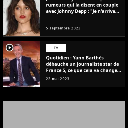
rumeurs qui la disent en couple
avec Johnny Depp : "Je n'arrive
même pas..."
5 septembre 2023
player2
TV
Quotidien : Yann Barthès
débauche un journaliste star de
France 5, ce que cela va changer
à la rentrée
22 mai 2023