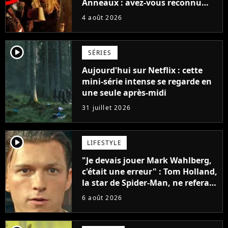
Anneaux : avez-vous reconnu
cette légende du cinéma dans la
4 août 2026
saga ?
player2
SÉRIES
Aujourd'hui sur Netflix : cette
mini-série intense se regarde en
une seule après-midi
31 juillet 2026
player2
LIFESTYLE
"Je devais jouer Mark Wahlberg,
c'était une erreur" : Tom Holland,
la star de Spider-Man, ne referait
pas ce blockbuster
6 août 2026