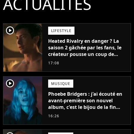
ACTUALITÉS
player2
LIFESTYLE
Heated Rivalry en danger ? La
saison 2 gâchée par les fans, le
créateur pousse un coup de
gueule
17:08
player2
MUSIQUE
Phoebe Bridgers : j'ai écouté en
avant-première son nouvel
album, c'est le bijou de la fin
d'été
16:26