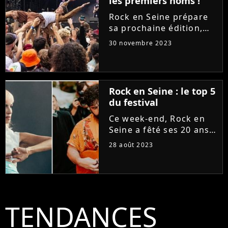
les premiers noms !
paralympique. Un
passage de relais...
Rock en Seine prépare
sa prochaine édition,
qui aura lieu du 22 au
30 novembre 2023
25 août 2024. Après The
Strokes ou Billie Eilish,
qui seront les têtes
d'affiches du festival ?
Rock en Seine : le top 5
Découvrez les 16...
du festival
Ce week-end, Rock en
Seine a fêté ses 20 ans à
Saint-Cloud. 144.000
28 août 2023
festivaliers ont assisté à
l'événement musical,
qui a réuni Billie Eilish,
Christine and the
Queens, Placebo ou...
TENDANCES