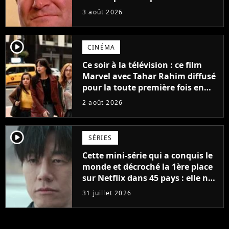
avant 2039, pourtant Disney
3 août 2026
possède des enregistrements
inédits
player2
CINÉMA
Ce soir à la télévision : ce film
Marvel avec Tahar Rahim diffusé
pour la toute première fois en
France
2 août 2026
player2
SÉRIES
Cette mini-série qui a conquis le
monde et décroché la 1ère place
sur Netflix dans 45 pays : elle ne
compte que 10 épisodes et c'est
31 juillet 2026
un phénomène mondial