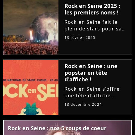
inconnues, le rappeur
Rock en Seine 2025 :
ASAP Rock annule sa
les premiers noms !
venue. Mais...
Rock en Seine fait le
plein de stars pour sa
21ème édition,
13 février 2025
programmée du 20 au
24 août prochain. Après
Chappell Roan et
London Grammar, le
Rock en Seine : une
festival annonce la
popstar en tête
venue de Fontaines
d'affiche !
DC,...
Rock en Seine s'offre
une tête d'affiche
alléchante pour son
13 décembre 2024
édition 2025, qui se
déroulera du 20 au 24
août. Le festival
Rock en Seine : nos 5 coups de coeur
francilien mettra LA