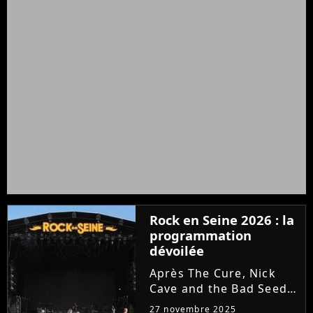
Rock en Seine 2026 : la
programmation
dévoilée
Après The Cure, Nick
Cave and the Bad Seeds
et Tyler, the Creator,
27 novembre 2025