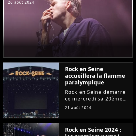
révélation pop
26 août 2024
américaine de l'année...
Rock en Seine
accueillera la flamme
paralympique
Rock en Seine démarre
ce mercredi sa 20ème
édition avec Lana Del
21 août 2024
Rey en tête d'affiche.
Dimanche soir, le
festival francilien
Rock en Seine 2024 :
accueillera la flamme