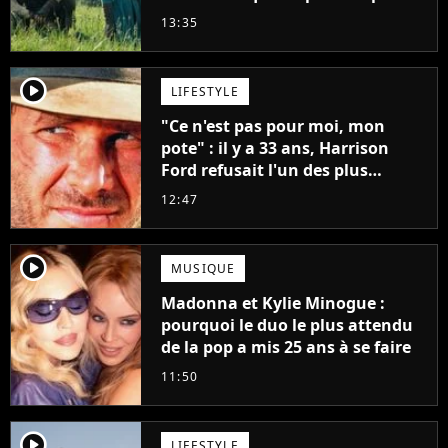
13:35
player2
LIFESTYLE
"Ce n'est pas pour moi, mon
pote" : il y a 33 ans, Harrison
Ford refusait l'un des plus
grands succès de tous les temps
12:47
player2
MUSIQUE
Madonna et Kylie Minogue :
pourquoi le duo le plus attendu
de la pop a mis 25 ans à se faire
11:50
player2
LIFESTYLE