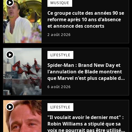
player2
MUSIQUE
Ce groupe culte des années 90 se
reforme après 10 ans d'absence
et annonce des concerts
2 août 2026
player2
LIFESTYLE
Spider-Man : Brand New Day et
l'annulation de Blade montrent
que Marvel n'est plus capable de
faire quoi que ce soit de simple
6 août 2026
player2
LIFESTYLE
"Il voulait avoir le dernier mot" :
Robin Williams a stipulé que sa
voix ne pourrait pas être utilisée