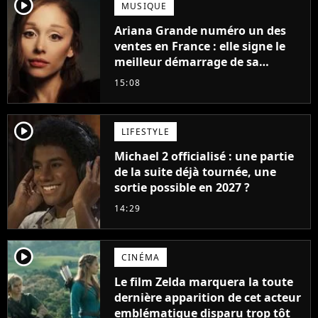
player2
MUSIQUE
Ariana Grande numéro un des
ventes en France : elle signe le
meilleur démarrage de sa
carrière avec son album Petal
15:08
player2
LIFESTYLE
Michael 2 officialisé : une partie
de la suite déjà tournée, une
sortie possible en 2027 ?
14:29
player2
CINÉMA
Le film Zelda marquera la toute
dernière apparition de cet acteur
emblématique disparu trop tôt