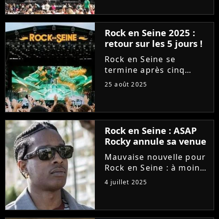
Rock en Seine annonce
la suite de sa
programmation 2026. Et
Rock en Seine 2025 :
avec du très lourd au
retour sur les 5 jours !
programme, il s'agit
déjà du meilleur...
Rock en Seine se
termine après cinq
jours des plus
25 août 2025
éclectiques. Sauf
qu'entre des
annulations de dernière
minute et une
Rock en Seine : ASAP
programmation
Rocky annule sa venue
davantage axée électro,
le festival de Saint-
Mauvaise nouvelle pour
Cloud...
Rock en Seine : à moins
de deux mois de
4 juillet 2025
l'événement, le festival
perd sa tête d'affiche.
Pour des raisons