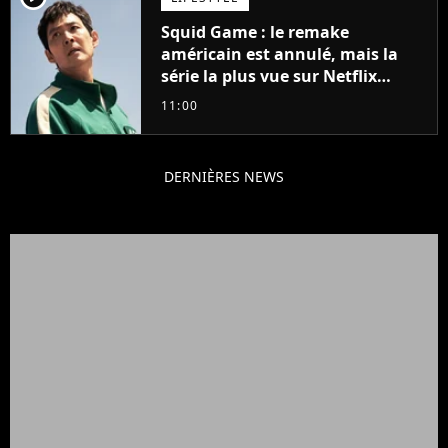
Squid Game : le remake
américain est annulé, mais la
série la plus vue sur Netflix
pourrait avoir une version
11:00
française
DERNIÈRES NEWS