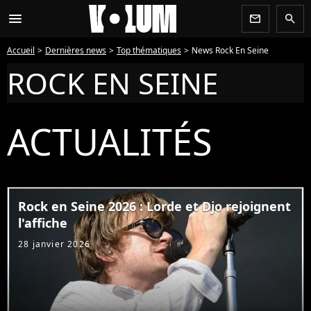
menu
newsletter
search
Accueil
Dernières news
Top thématiques
News Rock En Seine
ROCK EN SEINE
ACTUALITÉS
Rock en Seine 2026 : Lorde et Djo rejoignent
l'affiche
28 janvier 2026