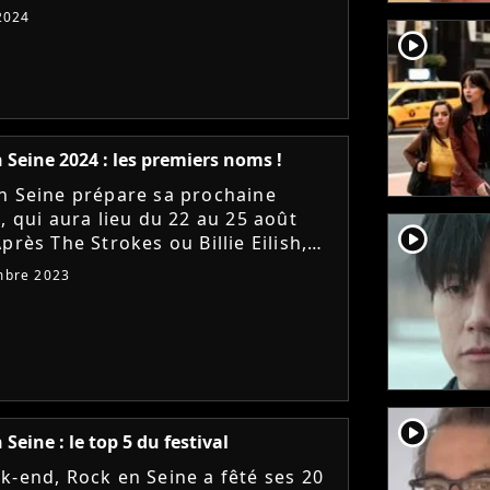
ien accueillera la flamme
2024
mpique. Un passage de relais...
player2
 Seine 2024 : les premiers noms !
n Seine prépare sa prochaine
, qui aura lieu du 22 au 25 août
player2
près The Strokes ou Billie Eilish,
ont les têtes d'affiches du festival
mbre 2023
vrez les 16...
player2
Seine : le top 5 du festival
k-end, Rock en Seine a fêté ses 20