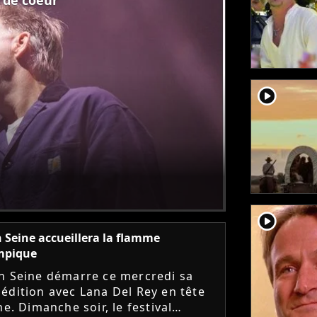
player2
player2
 Seine accueillera la flamme
mpique
n Seine démarre ce mercredi sa
édition avec Lana Del Rey en tête
he. Dimanche soir, le festival