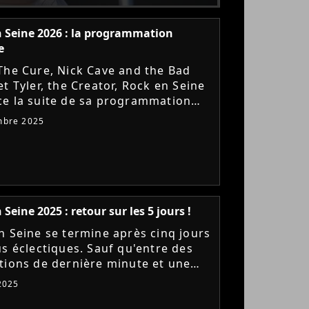
 Seine 2026 : la programmation
e
The Cure, Nick Cave and the Bad
t Tyler, the Creator, Rock en Seine
e la suite de sa programmation
Et avec du très lourd au
mbre 2025
me, il s'agit déjà du meilleur...
Seine 2025 : retour sur les 5 jours !
n Seine se termine après cinq jours
us éclectiques. Sauf qu'entre des
tions de dernière minute et une
mmation davantage axée électro,
2025
ival de Saint-Cloud...