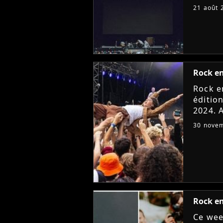
francil
21 août 
paraly
Rock en
Rock e
édition
2024. A
qui ser
30 nove
? Décou
Rock en 
Ce wee