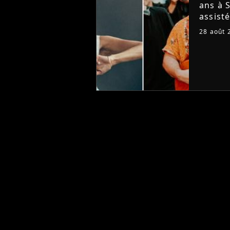
ans à S
assist
Billie 
28 août 
Placeb