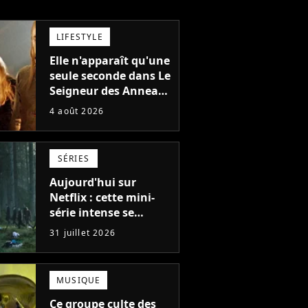
LIFESTYLE
Elle n'apparaît qu'une
seule seconde dans Le
Seigneur des Anneaux
: avez-vous reconnu
4 août 2026
cette légende du
cinéma dans la saga ?
SÉRIES
Aujourd'hui sur
Netflix : cette mini-
série intense se
regarde en une seule
31 juillet 2026
après-midi
MUSIQUE
Ce groupe culte des