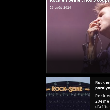
26 août 2024
Rock en
paraly
Rock e
20ème 
d'affic