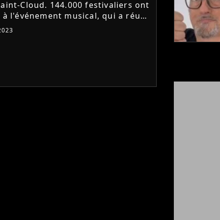
aint-Cloud. 144.000 festivaliers ont
é à l'événement musical, qui a réuni
Eilish, Christine and the Queens,
2023
o ou...