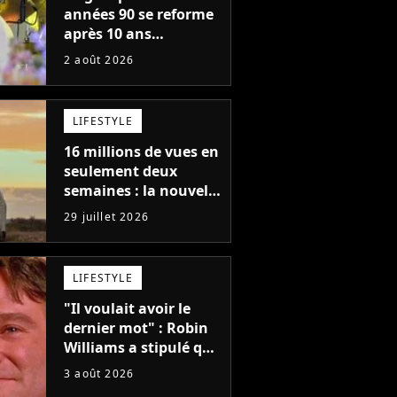
années 90 se reforme
après 10 ans
d'absence et annonce
2 août 2026
des concerts
LIFESTYLE
16 millions de vues en
seulement deux
semaines : la nouvelle
série Netflix idéale
29 juillet 2026
pour les fans de
Yellowstone
LIFESTYLE
"Il voulait avoir le
dernier mot" : Robin
Williams a stipulé que
sa voix ne pourrait
3 août 2026
pas être utilisée avant