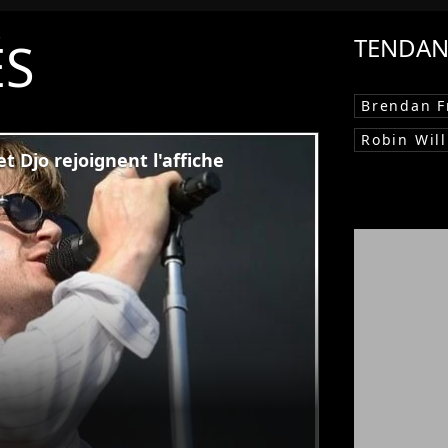
ÉS
TENDAN
Brendan F
Robin Wil
t Djo rejoignent l'affiche