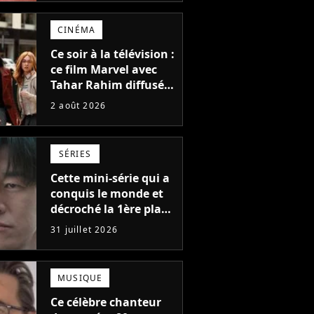
2039, pourtant Disney
possède des
CINÉMA
enregistrements
inédits
Ce soir à la télévision :
ce film Marvel avec
Tahar Rahim diffusé
pour la toute
2 août 2026
première fois en
France
SÉRIES
Cette mini-série qui a
conquis le monde et
décroché la 1ère place
sur Netflix dans 45
31 juillet 2026
pays : elle ne compte
que 10 épisodes et
c'est un phénomène
MUSIQUE
mondial
Ce célèbre chanteur