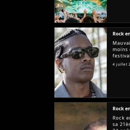
Rock en
Mauvai
moins 
festiva
raison
4 juillet
annule
Rock en
Rock en
sa 21è