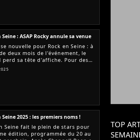
 Seine : ASAP Rocky annule sa venue
se nouvelle pour Rock en Seine : à
de deux mois de l'événement, le
l perd sa tête d'affiche. Pour des
s inconnues, le rappeur ASAP Rock
 2025
 sa venue. Mais...
 Seine 2025 : les premiers noms !
TOP ART
 Seine fait le plein de stars pour
SEMAIN
me édition, programmée du 20 au