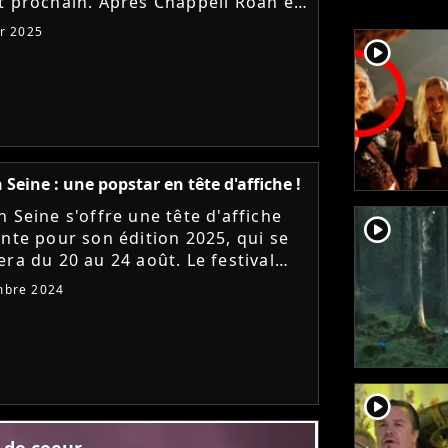
t prochain. Après Chappell Roan et
 Grammar, le festival annonce la
er 2025
de Fontaines DC,...
player2
 Seine : une popstar en tête d'affiche !
 Seine s'offre une tête d'affiche
player2
ante pour son édition 2025, qui se
era du 20 au 24 août. Le festival
lien mettra LA révélation pop
mbre 2024
aine de l'année...
player2
s de coeur