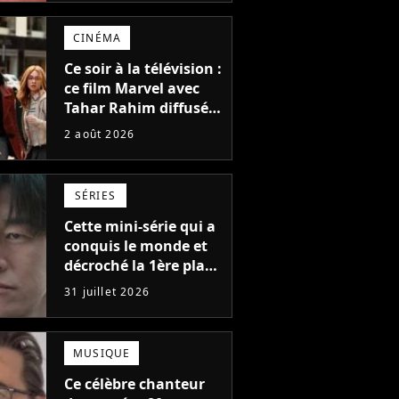
2039, pourtant Disney
possède des
CINÉMA
enregistrements
inédits
Ce soir à la télévision :
ce film Marvel avec
Tahar Rahim diffusé
pour la toute
2 août 2026
première fois en
France
SÉRIES
Cette mini-série qui a
conquis le monde et
décroché la 1ère place
sur Netflix dans 45
31 juillet 2026
pays : elle ne compte
que 10 épisodes et
c'est un phénomène
MUSIQUE
mondial
Ce célèbre chanteur