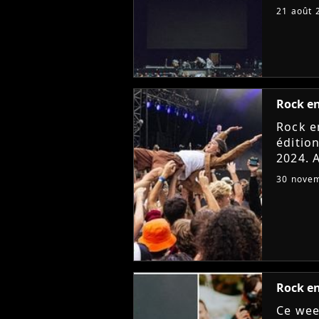
francil
21 août 
paraly
Rock en
Rock e
édition
2024. A
qui ser
30 nove
? Décou
Rock en 
Ce wee