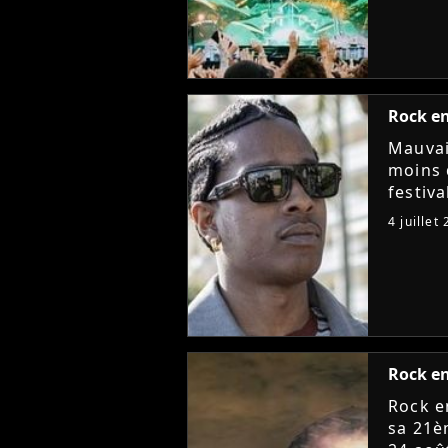
Rock en
Mauvai
moins 
festiva
raison
4 juillet
annule
Rock en
Rock en
sa 21è