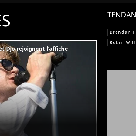
ÉS
TENDAN
Brendan F
Robin Wil
t Djo rejoignent l'affiche