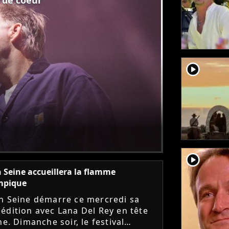
player2
player2
 Seine accueillera la flamme
mpique
n Seine démarre ce mercredi sa
édition avec Lana Del Rey en tête
he. Dimanche soir, le festival