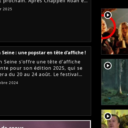
t prochain. Après Chappell Roan et
 Grammar, le festival annonce la
er 2025
de Fontaines DC,...
player2
 Seine : une popstar en tête d'affiche !
 Seine s'offre une tête d'affiche
player2
ante pour son édition 2025, qui se
era du 20 au 24 août. Le festival
lien mettra LA révélation pop
mbre 2024
aine de l'année...
player2
s de coeur