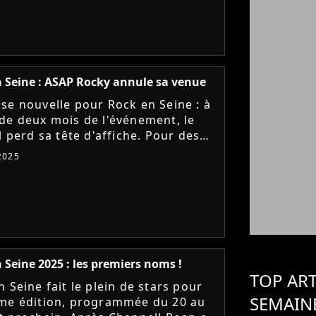
 Seine : ASAP Rocky annule sa venue
se nouvelle pour Rock en Seine : à
de deux mois de l'événement, le
l perd sa tête d'affiche. Pour des
s inconnues, le rappeur ASAP Rock
 2025
 sa venue. Mais...
 Seine 2025 : les premiers noms !
TOP ART
 Seine fait le plein de stars pour
SEMAIN
me édition, programmée du 20 au