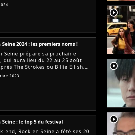
ien accueillera la flamme
2024
mpique. Un passage de relais...
player2
 Seine 2024 : les premiers noms !
n Seine prépare sa prochaine
, qui aura lieu du 22 au 25 août
player2
près The Strokes ou Billie Eilish,
ont les têtes d'affiches du festival
mbre 2023
vrez les 16...
player2
Seine : le top 5 du festival
k-end, Rock en Seine a fêté ses 20