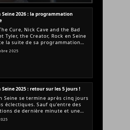
 Seine 2026 : la programmation
e
The Cure, Nick Cave and the Bad
t Tyler, the Creator, Rock en Seine
e la suite de sa programmation
Et avec du très lourd au
mbre 2025
me, il s'agit déjà du meilleur...
Seine 2025 : retour sur les 5 jours !
n Seine se termine après cinq jours
us éclectiques. Sauf qu'entre des
tions de dernière minute et une
mmation davantage axée électro,
2025
ival de Saint-Cloud...