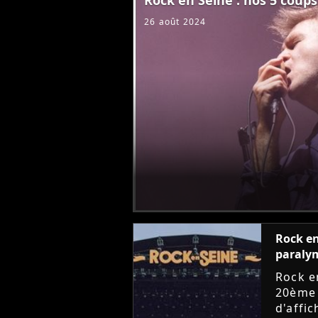
26 août 2024
Rock en
paraly
Rock e
20ème 
d'affic