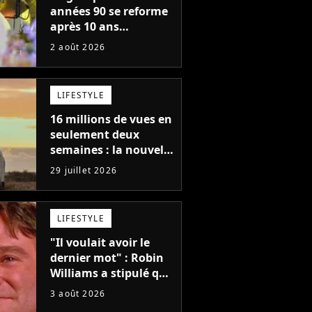
années 90 se reforme
après 10 ans
d'absence et annonce
2 août 2026
des concerts
LIFESTYLE
16 millions de vues en
seulement deux
semaines : la nouvelle
série Netflix idéale
29 juillet 2026
pour les fans de
Yellowstone
LIFESTYLE
"Il voulait avoir le
dernier mot" : Robin
Williams a stipulé que
sa voix ne pourrait
3 août 2026
pas être utilisée avant