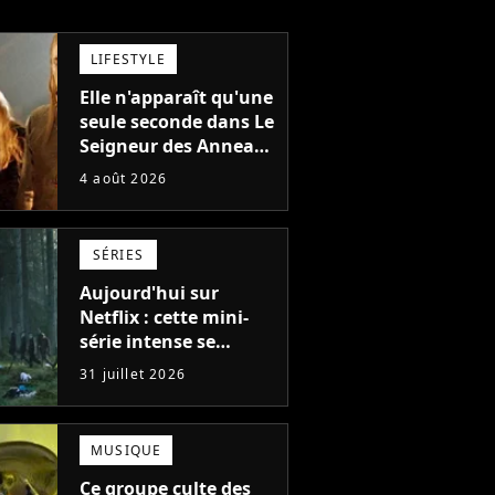
LIFESTYLE
Elle n'apparaît qu'une
seule seconde dans Le
Seigneur des Anneaux
: avez-vous reconnu
4 août 2026
cette légende du
cinéma dans la saga ?
SÉRIES
Aujourd'hui sur
Netflix : cette mini-
série intense se
regarde en une seule
31 juillet 2026
après-midi
MUSIQUE
Ce groupe culte des