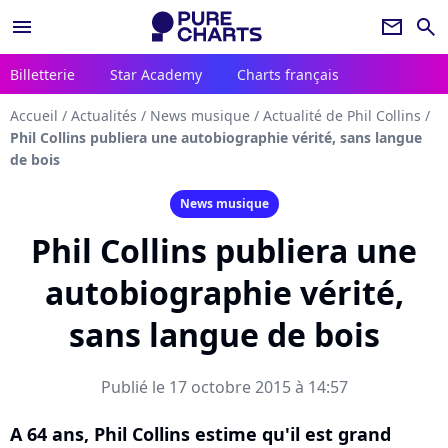
menu
newsletter
search
Billetterie
Star Academy
Charts français
Accueil
/
Actualités
/
News musique
/
Actualité de Phil Collins
/
Phil Collins publiera une autobiographie vérité, sans langue
de bois
News musique
Phil Collins publiera une
autobiographie vérité,
sans langue de bois
Publié le 17 octobre 2015 à 14:57
A 64 ans, Phil Collins estime qu'il est grand