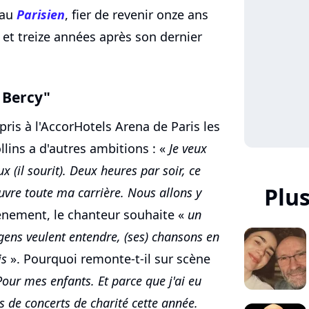
 au
Parisien
, fier de revenir onze ans
 et treize années après son dernier
à Bercy"
ris à l'AccorHotels Arena de Paris les
ollins a d'autres ambitions : «
Je veux
eux (il sourit). Deux heures par soir, ce
Plus
vre toute ma carrière. Nous allons y
énement, le chanteur souhaite «
un
 gens veulent entendre, (ses) chansons en
is
». Pourquoi remonte-t-il sur scène
Pour mes enfants. Et parce que j'ai eu
s de concerts de charité cette année.