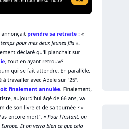
tuellement en tournée sur notre
ns annonçait
prendre sa retraite
: «
n temps pour mes deux jeunes fils
».
lement déclaré qu'il planchait sur
ie
, tout en ayant retrouvé
bum qui se fait attendre. En parallèle,
 travailler avec Adele sur "25",
 soit finalement annulée
. Finalement,
rtiste, aujourd'hui âgé de 66 ans, va
 de son livre et de sa tournée ? «
"Pas encore mort". «
Pour l'instant, on
 Europe. Et on verra bien ce que cela