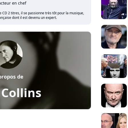
cteur en chef
CD 2 titres, il se passionne très tôt pour la musique,
nçaise dont il est devenu un expert.
propos de
 Collins