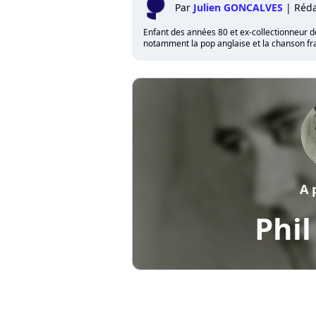
Par
Julien GONCALVES
|
Réda
Enfant des années 80 et ex-collectionneur de 
notamment la pop anglaise et la chanson fra
A 
Phil