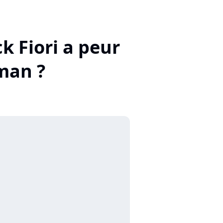
ck Fiori a peur
man ?