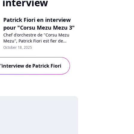
interview
Patrick Fiori en interview
pour "Corsu Mezu Mezu 3"
Chef d'orchestre de "Corsu Mezu
Mezu", Patrick Fiori est fier de
défendre deux projets d'envergure
October 18, 2025
pour rendre hommage à l'Île de
Beauté : le volume 3 de son projet
musical et un concert géant prévu à
l'interview de Patrick Fiori
Marseille en 2026. Accompagné de
Joseph Pastinelli, l'artiste nous parle
avec passion de la culture corse.