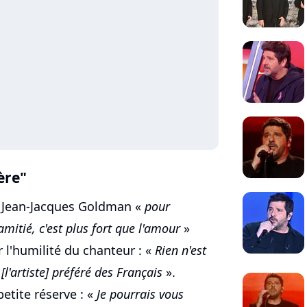
ère"
e Jean-Jacques Goldman «
pour
amitié, c'est plus fort que l'amour
»
r l'humilité du chanteur : «
Rien n'est
l'artiste] préféré des Français
».
petite réserve : «
Je pourrais vous