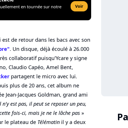
Voir
tuellement en tournée sur notre
i est de retour dans les bacs avec son
bre"
. Un disque, déjà écoulé à 26.000
rès collaboratif puisqu'Ycare y signe
no, Claudio Capéo, Amel Bent,
cker
partagent le micro avec lui.
puis plus de 20 ans, cet album ne
ée Jean-Jacques Goldman, grand ami
Il n'y est pas, il peut se reposer un peu,
cette fois-ci, mais je ne le lâche pas
»
Pa
ur le plateau de
Télématin
il y a deux