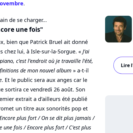
 novembre
.
ain de se charger...
core une fois"
ux, bien que Patrick Bruel ait donné
s chez lui, à Isle-sur-la-Sorgue. «
J'ai
no, c'est l'endroit où je travaille l'été,
Lire 
es finitions de mon nouvel album
» a-t-il
e
. Et le public sera aux anges car le
ue sortira ce vendredi 26 août. Son
mier extrait a d'ailleurs été publié
promet un titre aux sonorités pop et
Encore plus fort / On se dit plus jamais /
une fois / Encore plus fort / C'est plus