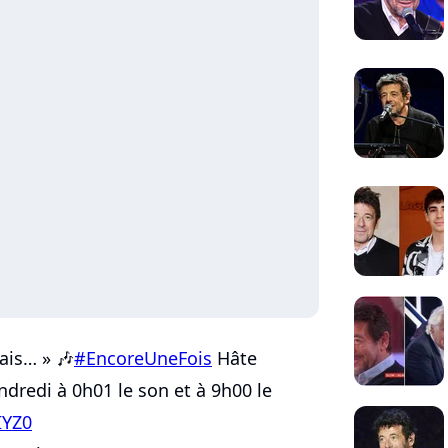
ais… » 🎶
#EncoreUneFois
Hâte
ndredi à 0h01 le son et à 9h00 le
IYZ0