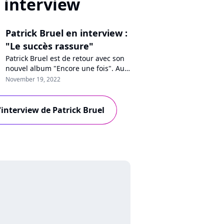
interview
Patrick Bruel en interview :
"Le succès rassure"
Patrick Bruel est de retour avec son
nouvel album "Encore une fois". Au
micro de Purecharts, l'artiste se
November 19, 2022
confie sur ses chansons
personnelles et sociales, sa
collaboration avec Hoshi ou
l'interview de Patrick Bruel
Mosimann et son rapport au succès.
Interview !