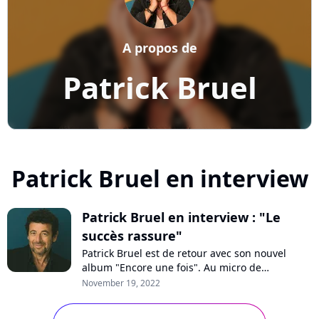
A propos de
Patrick Bruel
Patrick Bruel en interview
Patrick Bruel en interview : "Le
succès rassure"
Patrick Bruel est de retour avec son nouvel
album "Encore une fois". Au micro de
Purecharts, l'artiste se confie sur ses chansons
November 19, 2022
personnelles et sociales, sa collaboration avec
Hoshi ou Mosimann et son rapport au succès.