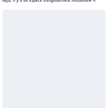
déjà, il y a un espèce d'engouement instantané
».