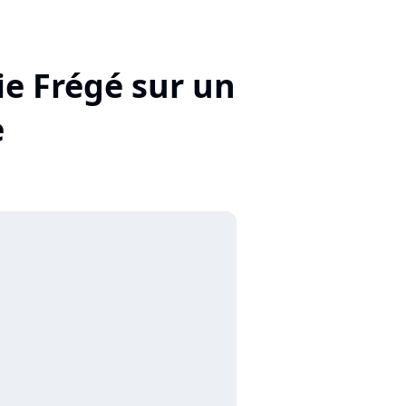
ie Frégé sur un
e