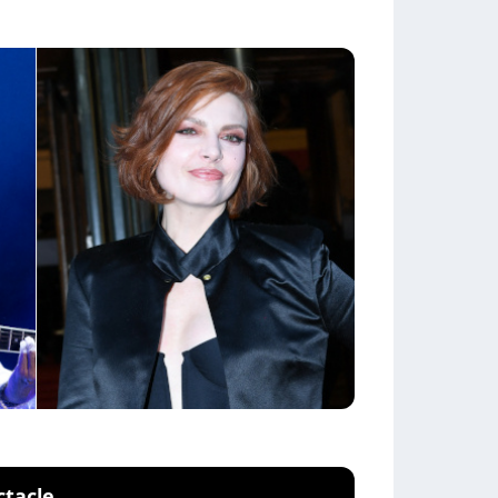
ctacle