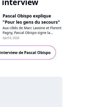
interview
Pascal Obispo explique
"Pour les gens du secours"
Aux côtés de Marc Lavoine et Florent
Pagny, Pascal Obispo signe la
chanson "Pour les gens du secours",
April 6, 2020
dédiée aux héros du quotidien qui
luttent contre le coronavirus. Joint
par téléphone, le chanteur nous
l'interview de Pascal Obispo
explique la naissance de ce titre
caritatif.