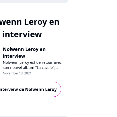
wenn Leroy en
interview
Nolwenn Leroy en
interview
Nolwenn Leroy est de retour avec
son nouvel album "La cavale",
produit par Benjamin Biolay. En
November 13, 2021
interview sur Pure Charts, la
chanteuse se confie sur son besoin
de renouveau, raconte son
'interview de Nolwenn Leroy
engagement contre le mal logement
et revient sur sa tendre chanson
pour son fils.