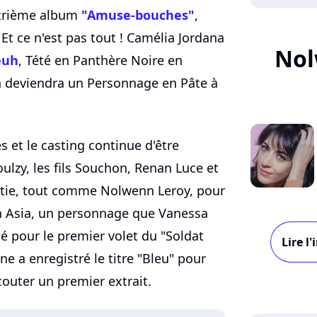
trième album
"Amuse-bouches"
,
. Et ce n'est pas tout ! Camélia Jordana
Nol
euh
, Tété en Panthère Noire en
h deviendra un Personnage en Pâte à
és et le casting continue d'être
ulzy, les fils Souchon, Renan Luce et
artie, tout comme Nolwenn Leroy, pour
n Asia, un personnage que Vanessa
é pour le premier volet du "Soldat
Lire l
ne a enregistré le titre "Bleu" pour
outer un premier extrait.