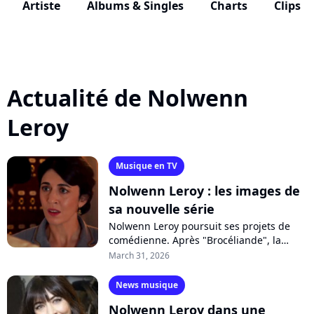
Artiste
Albums & Singles
Charts
Clips
Actualité de Nolwenn
Leroy
Musique en TV
Nolwenn Leroy : les images de
sa nouvelle série
Nolwenn Leroy poursuit ses projets de
comédienne. Après "Brocéliande", la
chanteuse sera l'une des vedettes de la
March 31, 2026
série "L'été 36" sur TF1, aux côtés...
News musique
Nolwenn Leroy dans une