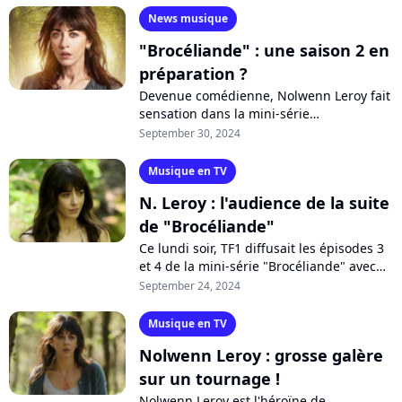
a...
News musique
"Brocéliande" : une saison 2 en
préparation ?
Devenue comédienne, Nolwenn Leroy fait
sensation dans la mini-série
"Brocéliande" sur TF1. Alors que les deux
September 30, 2024
derniers épisodes sont diffusés ce soir,...
Musique en TV
N. Leroy : l'audience de la suite
de "Brocéliande"
Ce lundi soir, TF1 diffusait les épisodes 3
et 4 de la mini-série "Brocéliande" avec
Nolwenn Leroy dans le rôle principal.
September 24, 2024
Ont-ils motivé le public pour...
Musique en TV
Nolwenn Leroy : grosse galère
sur un tournage !
Nolwenn Leroy est l'héroïne de