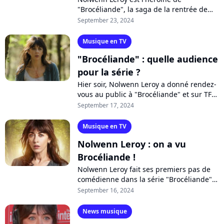
"Brocéliande", la saga de la rentrée de
TF1. Une première expérience dans la
September 23, 2024
comédie pour la chanteuse qui, hélas, a
été...
Musique en TV
"Brocéliande" : quelle audience
pour la série ?
Hier soir, Nolwenn Leroy a donné rendez-
vous au public à "Brocéliande" et sur TF1
pour ses premiers pas d'actrice. Mais les
September 17, 2024
téléspectateurs ont-il répondu...
Musique en TV
Nolwenn Leroy : on a vu
Brocéliande !
Nolwenn Leroy fait ses premiers pas de
comédienne dans la série "Brocéliande",
diffusée ce soir sur TF1. Face à Marie-
September 16, 2024
Anne Chazel ou Lorànt Deutsch, la...
News musique