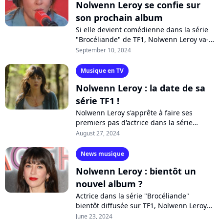
Nolwenn Leroy se confie sur
son prochain album
Si elle devient comédienne dans la série
"Brocéliande" de TF1, Nolwenn Leroy va-t-
elle délaisser la musique ? Alors que son
September 10, 2024
dernier album remonte à trois...
Musique en TV
Nolwenn Leroy : la date de sa
série TF1 !
Nolwenn Leroy s'apprête à faire ses
premiers pas d'actrice dans la série
"Brocéliande". Evénement de la rentrée
August 27, 2024
sur TF1, cette fiction policière en six...
News musique
Nolwenn Leroy : bientôt un
nouvel album ?
Actrice dans la série "Brocéliande"
bientôt diffusée sur TF1, Nolwenn Leroy
n'en oublie pas pour autant la musique.
June 23, 2024