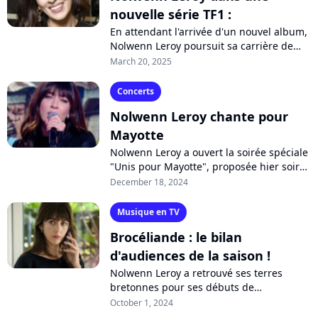
nouvelle série TF1 :
En attendant l'arrivée d'un nouvel album,
Nolwenn Leroy poursuit sa carrière de
comédienne. Après avoir brillé dans
March 20, 2025
"Brocéliande", l'artiste enchaîne...
Concerts
Nolwenn Leroy chante pour
Mayotte
Nolwenn Leroy a ouvert la soirée spéciale
"Unis pour Mayotte", proposée hier soir
sur France 2 afin d'aider en urgence le
December 18, 2024
peuple touché par l'ouragan...
Musique en TV
Brocéliande : le bilan
d'audiences de la saison !
Nolwenn Leroy a retrouvé ses terres
bretonnes pour ses débuts de
comédienne. Incarnant le premier rôle de
October 1, 2024
la mini-série "Brocéliande", la chanteuse