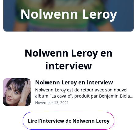
Nolwenn Leroy
Nolwenn Leroy en
interview
Nolwenn Leroy en interview
Nolwenn Leroy est de retour avec son nouvel
album "La cavale", produit par Benjamin Biolay.
En interview sur Pure Charts, la chanteuse se
November 13, 2021
confie sur son besoin de renouveau, raconte
son engagement contre le mal logement et
Lire l'interview de Nolwenn Leroy
revient sur sa tendre chanson pour son fils.