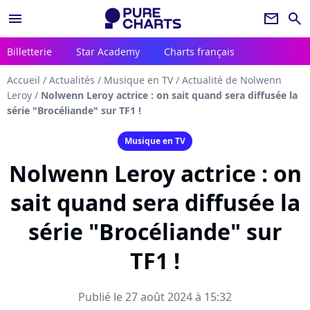
menu
newsletter
search
Billetterie
Star Academy
Charts français
Accueil
/
Actualités
/
Musique en TV
/
Actualité de Nolwenn
Leroy
/
Nolwenn Leroy actrice : on sait quand sera diffusée la
série "Brocéliande" sur TF1 !
Musique en TV
Nolwenn Leroy actrice : on
sait quand sera diffusée la
série "Brocéliande" sur
TF1 !
Publié le 27 août 2024 à 15:32