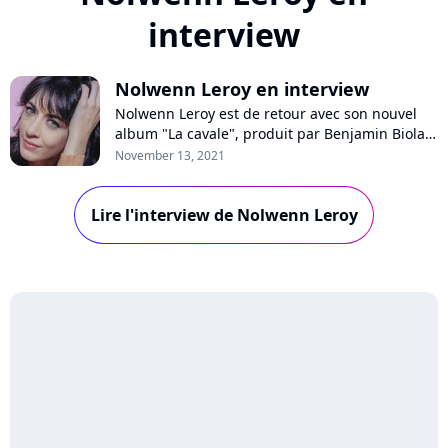
interview
Nolwenn Leroy en interview
Nolwenn Leroy est de retour avec son nouvel
album "La cavale", produit par Benjamin Biolay.
En interview sur Pure Charts, la chanteuse se
November 13, 2021
confie sur son besoin de renouveau, raconte
son engagement contre le mal logement et
Lire l'interview de Nolwenn Leroy
revient sur sa tendre chanson pour son fils.