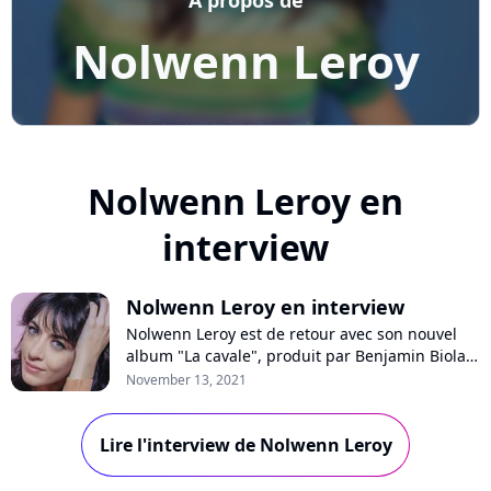
Nolwenn Leroy
Nolwenn Leroy en
interview
Nolwenn Leroy en interview
Nolwenn Leroy est de retour avec son nouvel
album "La cavale", produit par Benjamin Biolay.
En interview sur Pure Charts, la chanteuse se
November 13, 2021
confie sur son besoin de renouveau, raconte
son engagement contre le mal logement et
Lire l'interview de Nolwenn Leroy
revient sur sa tendre chanson pour son fils.