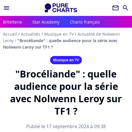
menu
newsletter
search
Billetterie
Star Academy
Charts français
Accueil
/
Actualités
/
Musique en TV
/
Actualité de Nolwenn
Leroy
/
"Brocéliande" : quelle audience pour la série avec
Nolwenn Leroy sur TF1 ?
Musique en TV
"Brocéliande" : quelle
audience pour la série
avec Nolwenn Leroy sur
TF1 ?
Publié le 17 septembre 2024 à 09:38