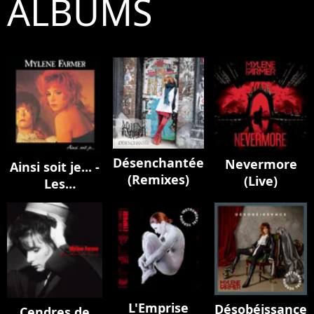
ALBUMS
Désenchantée
Nevermore
Ainsi soit je... -
(Remixes)
(Live)
Les
instrumentaux
L'Emprise
Désobéissance
Cendres de