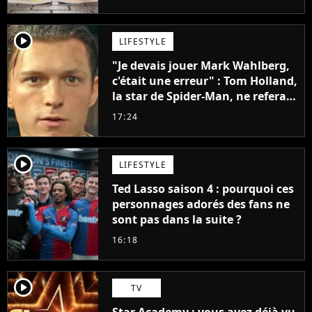
penser
player2
LIFESTYLE
"Je devais jouer Mark Wahlberg,
c'était une erreur" : Tom Holland,
la star de Spider-Man, ne referait
pas ce blockbuster
17:24
player2
LIFESTYLE
Ted Lasso saison 4 : pourquoi ces
personnages adorés des fans ne
sont pas dans la suite ?
16:18
player2
TV