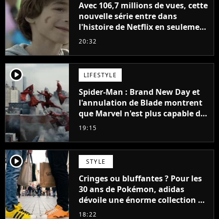
Avec 106,7 millions de vues, cette
nouvelle série entre dans
l'histoire de Netflix en seulement
48 jours
20:32
player2
LIFESTYLE
Spider-Man : Brand New Day et
l'annulation de Blade montrent
que Marvel n'est plus capable de
faire quoi que ce soit de simple
19:15
player2
STYLE
Cringes ou bluffantes ? Pour les
30 ans de Pokémon, adidas
dévoile une énorme collection de
sneakers et je ne sais pas quoi en
18:22