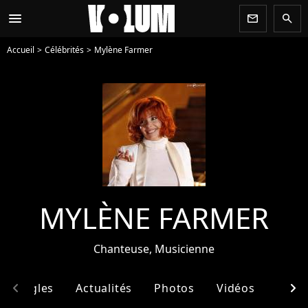
menu
newsletter
search
Accueil
Célébrités
Mylène Farmer
MYLÈNE FARMER
Chanteuse, Musicienne
chevron_left
chevron_right
& Singles
Actualités
Photos
Vidéos
Ento