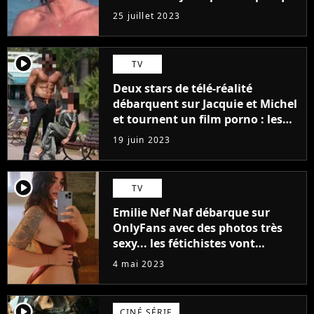
j'arriverais à le faire..."
25 juillet 2023
player2
TV
Deux stars de télé-réalité
débarquent sur Jacquie et Michel
et tournent un film porno : les
premières images du tournage
19 juin 2023
(exclu)
player2
TV
Emilie Nef Naf débarque sur
OnlyFans avec des photos très
sexy... les fétichistes vont
prendre leur pied !
4 mai 2023
player2
CINÉ SÉRIE