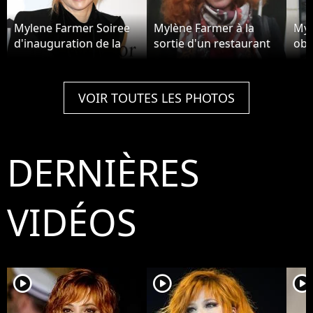
Mylene Farmer Soiree
Mylène Farmer à la
Myl
d'inauguration de la
sortie d'un restaurant
obs
Cite du Cinema à Saint
dans le 8ème à Paris le
Roc
Denis, en France, le 21
7 décembre 2015
Sai
septembre 2012
Par
VOIR TOUTES LES PHOTOS
201
DERNIÈRES
VIDÉOS
player2
player2
player2