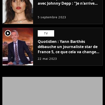
avec Johnny Depp : "Je n'arrive
même pas..."
5 septembre 2023
player2
TV
Quotidien : Yann Barthès
débauche un journaliste star de
France 5, ce que cela va changer
à la rentrée
22 mai 2023