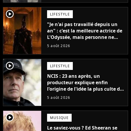
player2
LIFESTYLE
"Je n'ai pas travaillé depuis un
an" : c'est la meilleure actrice de
L'Odyssée, mais personne ne
veut lui donner de rôle au
5 août 2026
cinéma
player2
LIFESTYLE
NCIS : 23 ans après, un
producteur explique enfin
l'origine de l'idée la plus culte de
la série (et on ne parle pas du
5 août 2026
bateau)
player2
MUSIQUE
Le saviez-vous ? Ed Sheeran se