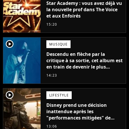
Star Academy : vous avez déjà vu
la nouvelle prof dans The Voice
et aux Enfoirés
15:20
player2
MUSIQUE
Descendu en flèche par la
critique à sa sortie, cet album est
en train de devenir le plus
populaire de son auteur
14:23
player2
LIFESTYLE
Disney prend une décision
inattendue après les
"performances mitigées" de
Vaiana et The Mandalorian &
13:06