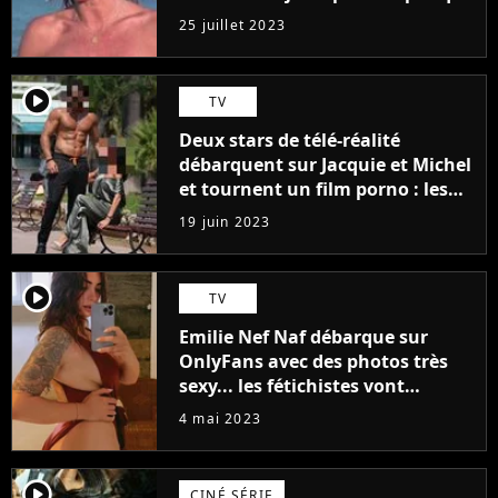
j'arriverais à le faire..."
25 juillet 2023
player2
TV
Deux stars de télé-réalité
débarquent sur Jacquie et Michel
et tournent un film porno : les
premières images du tournage
19 juin 2023
(exclu)
player2
TV
Emilie Nef Naf débarque sur
OnlyFans avec des photos très
sexy... les fétichistes vont
prendre leur pied !
4 mai 2023
player2
CINÉ SÉRIE