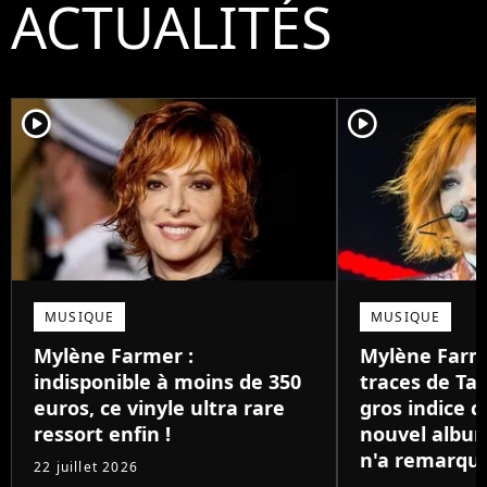
ACTUALITÉS
player2
player2
MUSIQUE
MUSIQUE
Mylène Farmer :
Mylène Farme
indisponible à moins de 350
traces de Tay
euros, ce vinyle ultra rare
gros indice c
ressort enfin !
nouvel albu
n'a remarqu
22 juillet 2026