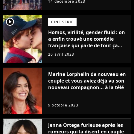
14 décembre 2023
player2
CINÉ SÉRIE
Homos, virilité, gender fluid : on
a enfin trouvé une comédie
française qui parle de tout ça
sans être super ringarde
20 avril 2023
Marine Lorphelin de nouveau en
couple et vous aviez déjà vu son
nouveau compagnon... à la télé
9 octobre 2023
Jenna Ortega furieuse après les
rumeurs qui la disent en couple