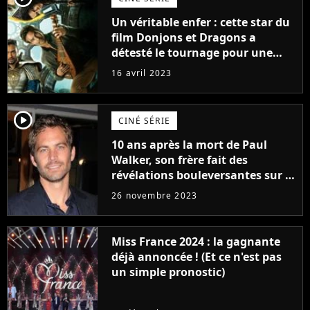
Un véritable enfer : cette star du
film Donjons et Dragons a
détesté le tournage pour une
raison très spéciale
16 avril 2023
player2
CINÉ SÉRIE
10 ans après la mort de Paul
Walker, son frère fait des
révélations bouleversantes sur la
réaction des acteurs de Fast and
26 novembre 2023
Furious
Miss France 2024 : la gagnante
déjà annoncée ! (Et ce n'est pas
un simple pronostic)