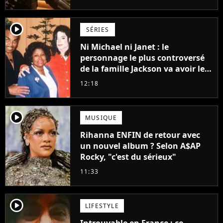
Grogu au box-office
player2
SÉRIES
Ni Michael ni Janet : le
personnage le plus controversé
de la famille Jackson va avoir le
droit à sa propre série
12:18
player2
MUSIQUE
Rihanna ENFIN de retour avec
un nouvel album ? Selon A$AP
Rocky, "c'est du sérieux"
11:33
player2
LIFESTYLE