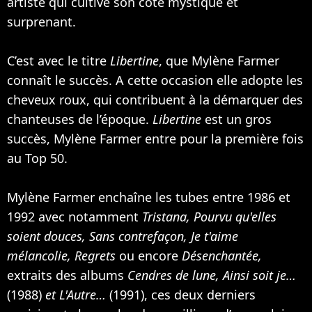
artiste qui cultive son coté mystique et
surprenant.
C’est avec le titre
Libertine
, que Mylène Farmer
connaît le succès. A cette occasion elle adopte les
cheveux roux, qui contribuent à la démarquer des
chanteuses de l’époque.
Libertine
est un gros
succès, Mylène Farmer entre pour la première fois
au Top 50.
Mylène Farmer enchaîne les tubes entre 1986 et
1992 avec notamment
Tristana, Pourvu qu'elles
soient douces, Sans contrefaçon, Je t'aime
mélancolie, Regrets
ou encore
Désenchantée,
extraits des albums
Cendres de lune, Ainsi soit je…
(1988)
et L'Autre…
(1991), ces deux derniers