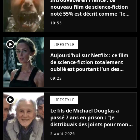
Introuvable en France : ce
nouveau film de science-fiction
noté 55% est décrit comme "le
plus stupide de l'année"
10:55
player2
LIFESTYLE
Aujourd'hui sur Netflix : ce film
de science-fiction totalement
oublié est pourtant l'un des
meilleurs des années 2010
09:23
player2
LIFESTYLE
Le fils de Michael Douglas a
passé 7 ans en prison : "Je
distribuais des joints pour mon
père"
5 août 2026