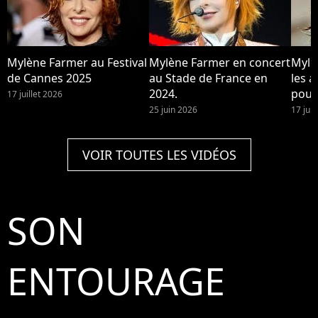
Mylène Farmer au Festival
Mylène Farmer en concert
Mylè
de Cannes 2025
au Stade de France en
les a
2024.
pour
17 juillet 2026
25 juin 2026
17 jui
VOIR TOUTES LES VIDÉOS
SON
ENTOURAGE