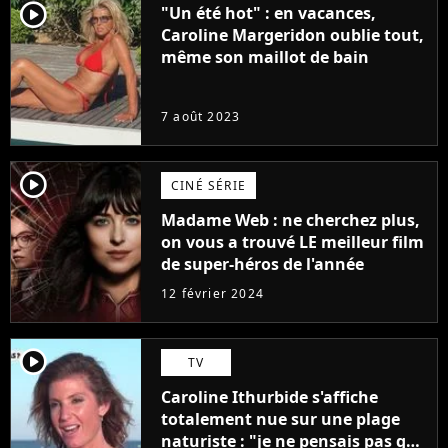
player2
"Un été hot" : en vacances,
Caroline Margeridon oublie tout,
même son maillot de bain
7 août 2023
player2
CINÉ SÉRIE
Madame Web : ne cherchez plus,
on vous a trouvé LE meilleur film
de super-héros de l'année
12 février 2024
player2
TV
Caroline Ithurbide s'affiche
totalement nue sur une plage
naturiste : "je ne pensais pas que