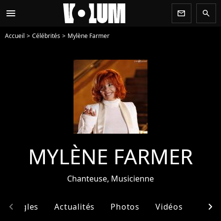
menu
newsletter
search
Accueil
Célébrités
Mylène Farmer
MYLÈNE FARMER
Chanteuse, Musicienne
chevron_left
chevron_right
& Singles
Actualités
Photos
Vidéos
Ento