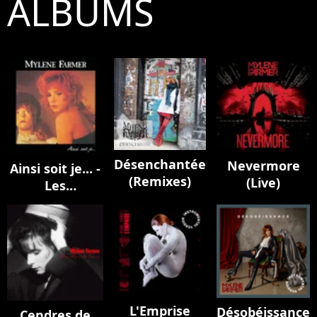
ALBUMS
Désenchantée
Nevermore
Ainsi soit je... -
(Remixes)
(Live)
Les
instrumentaux
L'Emprise
Désobéissance
Cendres de