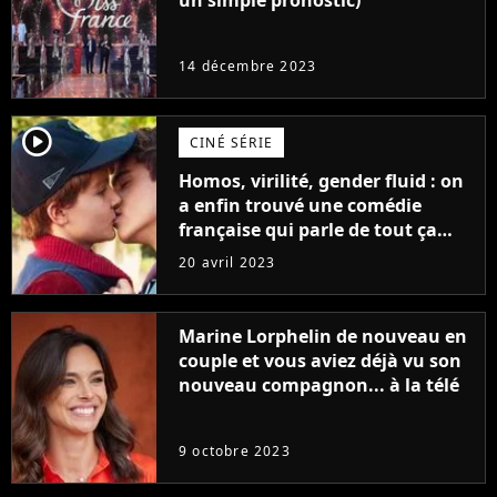
un simple pronostic)
14 décembre 2023
player2
CINÉ SÉRIE
Homos, virilité, gender fluid : on
a enfin trouvé une comédie
française qui parle de tout ça
sans être super ringarde
20 avril 2023
Marine Lorphelin de nouveau en
couple et vous aviez déjà vu son
nouveau compagnon... à la télé
9 octobre 2023