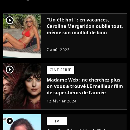
player2
"Un été hot" : en vacances,
Caroline Margeridon oublie tout,
même son maillot de bain
7 août 2023
player2
CINÉ SÉRIE
Madame Web : ne cherchez plus,
on vous a trouvé LE meilleur film
de super-héros de l'année
12 février 2024
player2
TV