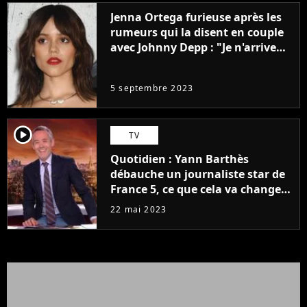
Jenna Ortega furieuse après les
rumeurs qui la disent en couple
avec Johnny Depp : "Je n'arrive
même pas..."
5 septembre 2023
player2
TV
Quotidien : Yann Barthès
débauche un journaliste star de
France 5, ce que cela va changer
à la rentrée
22 mai 2023