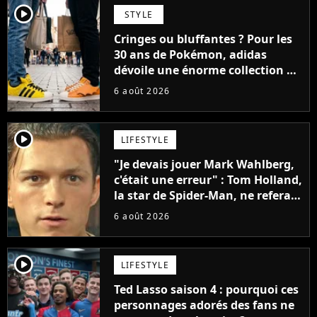
player2
STYLE
Cringes ou bluffantes ? Pour les
30 ans de Pokémon, adidas
dévoile une énorme collection de
sneakers et je ne sais pas quoi en
6 août 2026
penser
player2
LIFESTYLE
"Je devais jouer Mark Wahlberg,
c'était une erreur" : Tom Holland,
la star de Spider-Man, ne referait
pas ce blockbuster
6 août 2026
player2
LIFESTYLE
Ted Lasso saison 4 : pourquoi ces
personnages adorés des fans ne