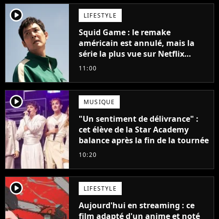
player2
LIFESTYLE
Squid Game : le remake
américain est annulé, mais la
série la plus vue sur Netflix
pourrait avoir une version
11:00
française
player2
MUSIQUE
"Un sentiment de délivrance" :
cet élève de la Star Academy
balance après la fin de la tournée
10:20
player2
LIFESTYLE
Aujourd'hui en streaming : ce
film adapté d'un anime et noté