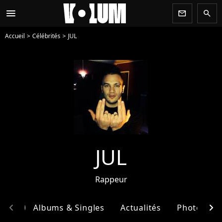
menu
newsletter
search
Accueil
Célébrités
JUL
JUL
Rappeur
chevron_left
chevron_right
phie
Albums & Singles
Actualités
Photos