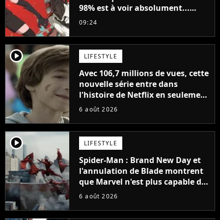
98% est à voir absolument...
sinon vous ne comprendrez plus
09:24
la série
player2
LIFESTYLE
Avec 106,7 millions de vues, cette
nouvelle série entre dans
l'histoire de Netflix en seulement
48 jours
6 août 2026
player2
LIFESTYLE
Spider-Man : Brand New Day et
l'annulation de Blade montrent
que Marvel n'est plus capable de
faire quoi que ce soit de simple
6 août 2026