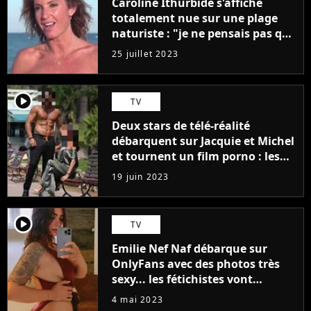
Caroline Ithurbide s'affiche
totalement nue sur une plage
naturiste : "je ne pensais pas que
j'arriverais à le faire..."
25 juillet 2023
player2
TV
Deux stars de télé-réalité
débarquent sur Jacquie et Michel
et tournent un film porno : les
premières images du tournage
19 juin 2023
(exclu)
player2
TV
Emilie Nef Naf débarque sur
OnlyFans avec des photos très
sexy... les fétichistes vont
prendre leur pied !
4 mai 2023