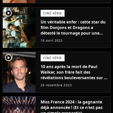
player2
CINÉ SÉRIE
Un véritable enfer : cette star du
film Donjons et Dragons a
détesté le tournage pour une
raison très spéciale
16 avril 2023
player2
CINÉ SÉRIE
10 ans après la mort de Paul
Walker, son frère fait des
révélations bouleversantes sur la
réaction des acteurs de Fast and
26 novembre 2023
Furious
Miss France 2024 : la gagnante
déjà annoncée ! (Et ce n'est pas