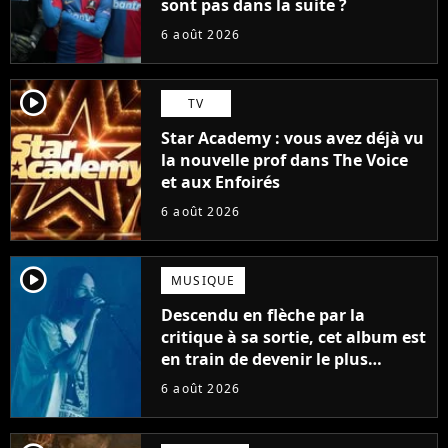
sont pas dans la suite ?
6 août 2026
player2
TV
Star Academy : vous avez déjà vu
la nouvelle prof dans The Voice
et aux Enfoirés
6 août 2026
player2
MUSIQUE
Descendu en flèche par la
critique à sa sortie, cet album est
en train de devenir le plus
populaire de son auteur
6 août 2026