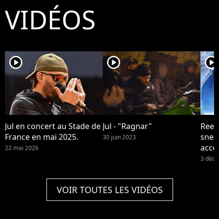
VIDÉOS
player2
player2
player2
Jul en concert au Stade de
Jul - "Ragnar"
Reebo
France en mai 2025.
snea
30 juin 2023
acce
22 mai 2026
et de
3 déc
VOIR TOUTES LES VIDÉOS