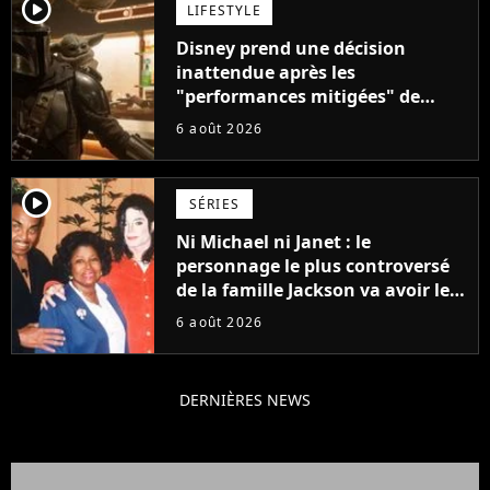
player2
LIFESTYLE
Disney prend une décision
inattendue après les
"performances mitigées" de
Vaiana et The Mandalorian &
6 août 2026
Grogu au box-office
player2
SÉRIES
Ni Michael ni Janet : le
personnage le plus controversé
de la famille Jackson va avoir le
droit à sa propre série
6 août 2026
DERNIÈRES NEWS